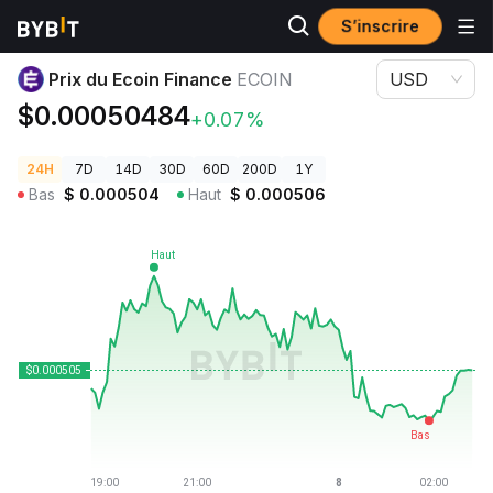
S’inscrire
Prix des cryptos
Prix du Ecoin Finance ECOIN
Prix du Ecoin Finance
ECOIN
USD
$0.00050484
+0.07%
24H
7D
14D
30D
60D
200D
1Y
Bas
$
0.000504
Haut
$
0.000506