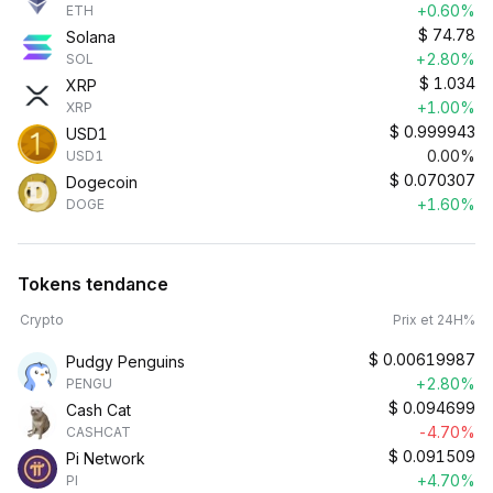
+0.60%
ETH
$
74.78
Solana
+2.80%
SOL
$
1.034
XRP
+1.00%
XRP
$
0.999943
USD1
0.00%
USD1
$
0.070307
Dogecoin
+1.60%
DOGE
Tokens tendance
Crypto
Prix et 24H%
$
0.00619987
Pudgy Penguins
+2.80%
PENGU
$
0.094699
Cash Cat
-4.70%
CASHCAT
$
0.091509
Pi Network
+4.70%
PI