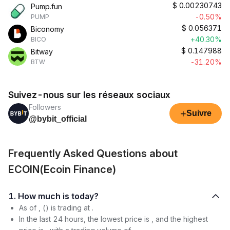
$
0.00230743
Pump.fun
-0.50%
PUMP
$
0.056371
Biconomy
+40.30%
BICO
$
0.147988
Bitway
-31.20%
BTW
Suivez-nous sur les réseaux sociaux
Followers
+
Suivre
@bybit_official
Frequently Asked Questions about
ECOIN(Ecoin Finance)
1. How much is today?
As of , () is trading at .
In the last 24 hours, the lowest price is , and the highest