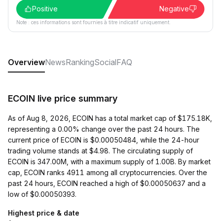
Positive
Negative
Note : ces informations sont fournies à titre indicatif uniquement.
Overview
News
Ranking
Social
FAQ
ECOIN live price summary
As of Aug 8, 2026, ECOIN has a total market cap of $175.18K,
representing a 0.00% change over the past 24 hours. The
current price of ECOIN is $0.00050484, while the 24-hour
trading volume stands at $4.98. The circulating supply of
ECOIN is 347.00M, with a maximum supply of 1.00B. By market
cap, ECOIN ranks 4911 among all cryptocurrencies. Over the
past 24 hours, ECOIN reached a high of $0.00050637 and a
low of $0.00050393.
Highest price & date