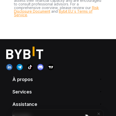
assess their financial capacity and are encouraged
to consult professional advisors. For a
comprehensive overview, please review our
Risk
Disclosure Document
and
Bybit EU´s Terms of
Service
.
À propos
Services
Assistance