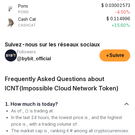
$
0.03002573
Pons
-4.50%
PONS
$
0.114996
Cash Cat
+15.60%
CASHCAT
Suivez-nous sur les réseaux sociaux
Followers
+
Suivre
@bybit_official
Frequently Asked Questions about
ICNT(Impossible Cloud Network Token)
1. How much is today?
As of , () is trading at .
In the last 24 hours, the lowest price is , and the highest
price is , with a trading volume of .
The market cap is , ranking it # among all cryptocurrencies.