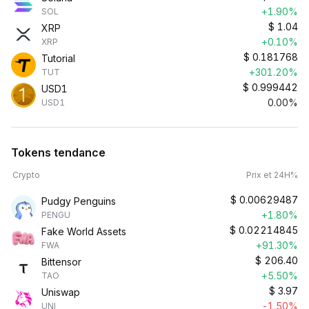
+1.90%
SOL
$
1.04
XRP
+0.10%
XRP
$
0.181768
Tutorial
+301.20%
TUT
$
0.999442
USD1
0.00%
USD1
Tokens tendance
Crypto
Prix et 24H%
$
0.00629487
Pudgy Penguins
+1.80%
PENGU
$
0.02214845
Fake World Assets
+91.30%
FWA
$
206.40
Bittensor
+5.50%
TAO
$
3.97
Uniswap
-1.50%
UNI