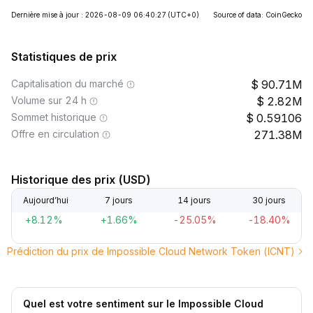
Dernière mise à jour : 2026-08-09 06:40:27
(UTC+0)
Source of data: CoinGecko
Statistiques de prix
Capitalisation du marché
90.71M
Volume sur 24 h
2.82M
Sommet historique
0.59106
Offre en circulation
271.38M
Historique des prix (USD)
Aujourd’hui
7 jours
14 jours
30 jours
+8.12%
+1.66%
-25.05%
-18.40%
Prédiction du prix de Impossible Cloud Network Token (ICNT)
Quel est votre sentiment sur le Impossible Cloud