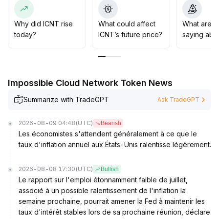
d’augmenter et que la résistance de 0,133 à 0,136
dollar est franchie, un potentiel de hausse
supplémentaire pourrait s’ouvrir
.
Why did ICNT rise
What could affect
What are t
À court et moyen terme, il convient d’adapter sa
today?
ICNT’s future price?
saying abo
stratégie de façon flexible face aux perturbations liées
à l’emploi non-agricole et aux prix du pétrole, en
privilégiant l'accumulation progressive lors des replis au
sein du range
.
Impossible Cloud Network Token News
Summarize with TradeGPT
Ask TradeGPT
2026-08-09 04:48
(UTC)
Bearish
Les économistes s'attendent généralement à ce que le
taux d'inflation annuel aux États-Unis ralentisse légèrement.
2026-08-08 17:30
(UTC)
Bullish
Le rapport sur l'emploi étonnamment faible de juillet,
associé à un possible ralentissement de l'inflation la
semaine prochaine, pourrait amener la Fed à maintenir les
taux d'intérêt stables lors de sa prochaine réunion, déclare