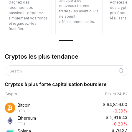
anticipé à de
Gagnez des
Achetez et 
nouveaux tokens —
récompenses
des cryptos
tradez-les avant qu’ils
passives : déposez
prix Spot en
ne soient
simplement vos fonds
réel, sans au
officiellement listés.
et regardez-les
fructifier.
Cryptos les plus tendance
Search
Cryptos à plus forte capitalisation boursière
Crypto
Prix et 24H%
$
64,816.00
Bitcoin
-0.30%
BTC
$
1,916.43
Ethereum
-0.20%
ETH
$
76.27
Solana