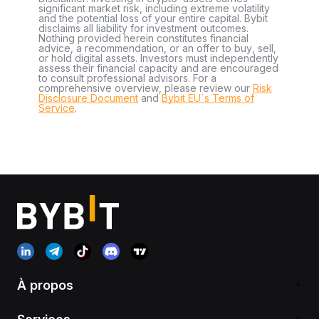
significant market risk, including extreme volatility
and the potential loss of your entire capital. Bybit
disclaims all liability for investment outcomes.
Nothing provided herein constitutes financial
advice, a recommendation, or an offer to buy, sell,
or hold digital assets. Investors must independently
assess their financial capacity and are encouraged
to consult professional advisors. For a
comprehensive overview, please review our
Risk
Disclosure Document
and
Bybit EU´s Terms of
Service
.
À propos