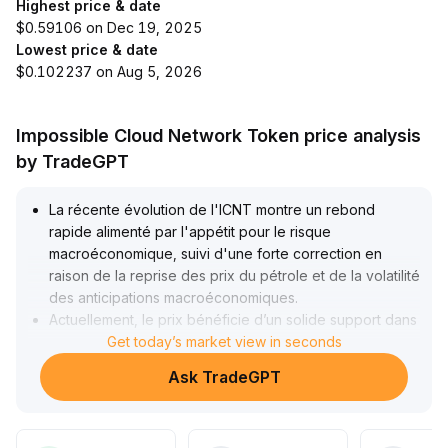
Highest price & date
$0.59106 on Dec 19, 2025
Lowest price & date
$0.102237 on Aug 5, 2026
Impossible Cloud Network Token price analysis
by TradeGPT
La récente évolution de l'ICNT montre un rebond
rapide alimenté par l'appétit pour le risque
macroéconomique, suivi d'une forte correction en
raison de la reprise des prix du pétrole et de la volatilité
des anticipations macroéconomiques
.
Actuellement, le prix bénéficie d’un solide support dans
la fourchette de 0,1030 à 0,1088 dollar, avec des
Get today’s market view in seconds
signes de formation d’un creux à court terme grâce à la
Ask TradeGPT
hausse des volumes
.
Il est conseillé aux investisseurs de suivre la solidité du
seuil des 0,10 dollar : si les volumes continuent