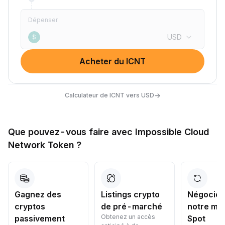
Dépenser
USD
$
Acheter du ICNT
→
Calculateur de ICNT vers USD
Que pouvez-vous faire avec Impossible Cloud
Network Token ?
Gagnez des
Listings crypto
Négociez
cryptos
de pré-marché
notre ma
Obtenez un accès
passivement
Spot