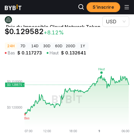
S’inscrire
Prix des cryptos
Prix du Impossible Cloud Network Token ICNT
USD
Prix du Impossible Cloud Network Token
$0.129582
+8.12%
ICNT
24H
7D
14D
30D
60D
200D
1Y
Bas
$
0.117273
Haut
$
0.132641