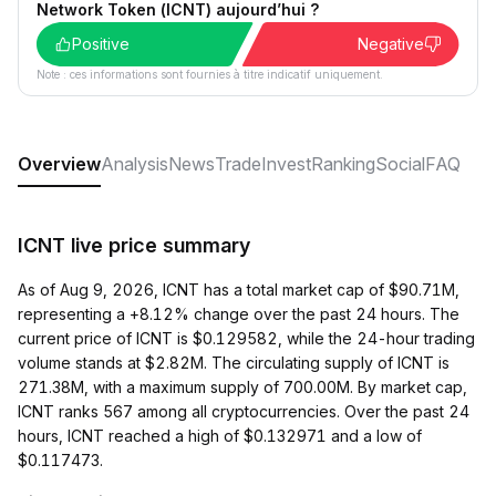
Network Token (ICNT) aujourd’hui ?
Positive
Negative
Note : ces informations sont fournies à titre indicatif uniquement.
Overview
Analysis
News
Trade
Invest
Ranking
Social
FAQ
ICNT live price summary
As of Aug 9, 2026, ICNT has a total market cap of $90.71M,
representing a +8.12% change over the past 24 hours. The
current price of ICNT is $0.129582, while the 24-hour trading
volume stands at $2.82M. The circulating supply of ICNT is
271.38M, with a maximum supply of 700.00M. By market cap,
ICNT ranks 567 among all cryptocurrencies. Over the past 24
hours, ICNT reached a high of $0.132971 and a low of
$0.117473.