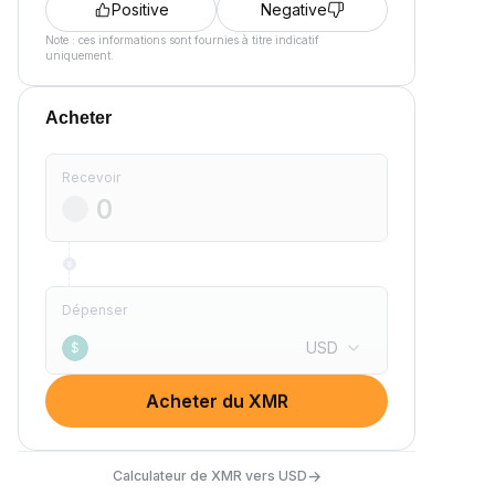
Positive
Negative
Note : ces informations sont fournies à titre indicatif
uniquement.
Acheter
Recevoir
Dépenser
USD
$
Acheter du XMR
→
Calculateur de XMR vers USD