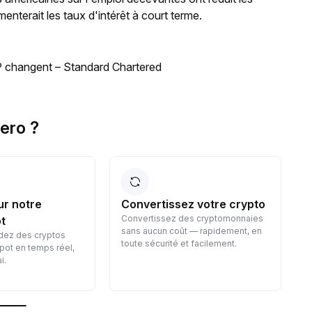
enterait les taux d'intérêt à court terme.
BSP changent – Standard Chartered
ero ?
ur notre
Convertissez votre crypto
Convertissez des cryptomonnaies
t
sans aucun coût — rapidement, en
dez des cryptos
toute sécurité et facilement.
pot en temps réel,
p
i.
v
f