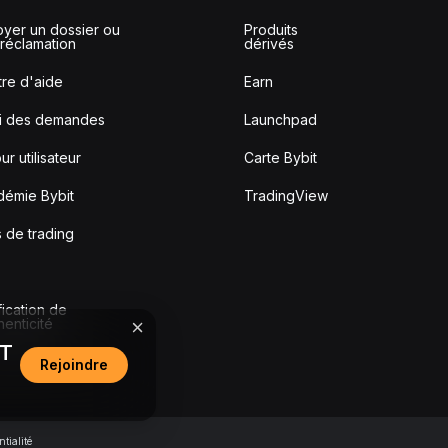
yer un dossier ou
Produits
réclamation
dérivés
re d'aide
Earn
vi des demandes
Launchpad
ur utilisateur
Carte Bybit
démie Bybit
TradingView
s de trading
fication de
thenticité
DT
Rejoindre
tialité