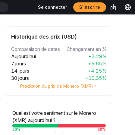
S’inscrire
Se connecter
T
Historique des prix (USD)
Comparaison de dates
Changement en %
Aujourd’hui
+3.29%
7 jours
+5.65%
14 jours
+4.25%
30 jours
+19.35%
Prédiction du prix de Monero (XMR)
Quel est votre sentiment sur le Monero
(XMR) aujourd’hui ?
50
%
50
%