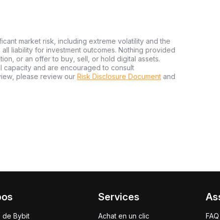
ficant market risk, including extreme volatility and the
ms all liability for investment outcomes. Nothing provided
n, or an offer to buy, sell, or hold digital assets.
al capacity and are encouraged to consult
view, please review our
Risk Disclosure Document
and
pos
Services
As
 de Bybit
Achat en un clic
FAQ