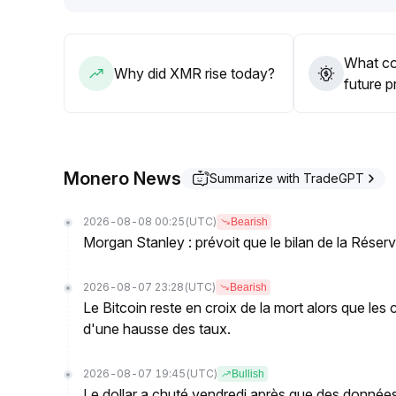
Une approche stratégique d’achat sur repli est 
What co
Why did XMR rise today?
future p
Monero News
Summarize with TradeGPT
2026-08-08 00:25
(UTC)
Bearish
Morgan Stanley : prévoit que le bilan de la Réserve
2026-08-07 23:28
(UTC)
Bearish
Le Bitcoin reste en croix de la mort alors que les
d'une hausse des taux.
2026-08-07 19:45
(UTC)
Bullish
Le dollar a chuté vendredi après que des données