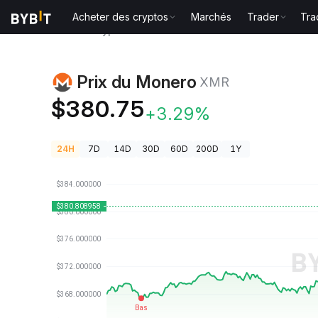
Acheter des cryptos
Marchés
Trader
Tra
Prix des cryptos
Prix du Monero XMR
Prix du Monero
XMR
$380.75
+3.29%
24H
7D
14D
30D
60D
200D
1Y