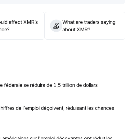
recommandée
.
uld affect XMR’s
What are traders saying
rice?
about XMR?
 fédérale se réduira de 1,5 trillion de dollars
 chiffres de l'emploi déçoivent, réduisant les chances
 américaines sur l'emploi décevantes ont réduit les