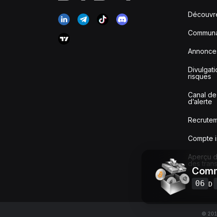
Découvr
Communa
Annonce
Divulgat
risques
Canal de
d’alerte
Recrute
Compte i
Aperçu de
des tran
Comm
06
D
© 2018