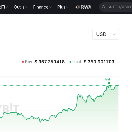
dFi
Outils
Finance
Plus
🔥
SPCXUSD
USD
Bas
$
367.350418
Haut
$
380.901703