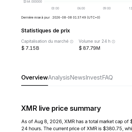
Dernière mise à jour : 2026-08-08 01:37:49
(UTC+0)
Statistiques de prix
Capitalisation du marché
Volume sur 24 h
7.15B
87.79M
Overview
Analysis
News
Invest
FAQ
XMR live price summary
As of Aug 8, 2026, XMR has a total market cap of 
24 hours. The current price of XMR is $380.75, wh