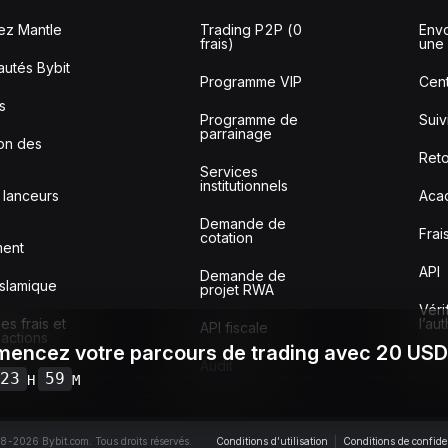
ez Mantle
Trading P2P (0
Envo
frais)
une 
utés Bybit
Programme VIP
Cent
s
Programme de
Sui
parrainage
ion des
Reto
Services
institutionnels
 lanceurs
Aca
Demande de
Frai
cotation
ment
API
Demande de
slamique
projet RWA
Véri
s frais et
l’au
API fiscale
sactions
encez votre parcours de trading avec 20 US
Audit
23
59
H
M
-2026 Bybit.com. Tous droits réservés.
Conditions d’utilisation
|
Conditions de confiden