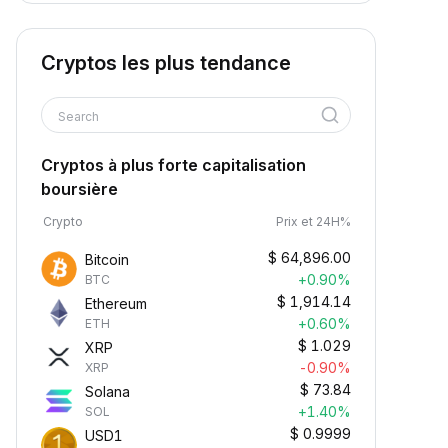
Cryptos les plus tendance
Search
Cryptos à plus forte capitalisation
boursière
Crypto
Prix et 24H%
$
64,896.00
Bitcoin
+0.90%
BTC
$
1,914.14
Ethereum
+0.60%
ETH
$
1.029
XRP
-0.90%
XRP
$
73.84
Solana
+1.40%
SOL
$
0.9999
USD1