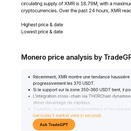
circulating supply of XMR is 18.79M, with a maxim
cryptocurrencies. Over the past 24 hours, XMR rea
Highest price & date
Lowest price & date
Monero price analysis by TradeG
Récemment, XMR montre une tendance haussière pers
progressivement les 370 USDT
.
Si le support sur la zone 350–360 USDT tient, il p
L’intégration cross-chain via THORChain dynamise sa
attirer davantage de capitaux
.
Toutefois, la pression réglementaire et les risques 
Get today’s market view in seconds
terme
.
Sur le long terme, l’intérêt accru pour les services d
Ask TradeGPT
XMR offre alors une diversification du portefeuille 