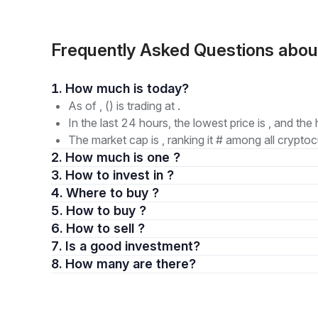
Frequently Asked Questions abo
1. How much is today?
As of , () is trading at .
In the last 24 hours, the lowest price is , and the 
The market cap is , ranking it # among all cryptoc
2. How much is one ?
3. How to invest in ?
4. Where to buy ?
5. How to buy ?
6. How to sell ?
7. Is a good investment?
8. How many are there?