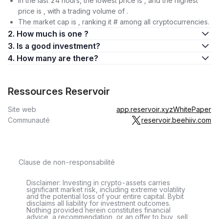
In the last 24 hours, the lowest price is , and the highest
price is , with a trading volume of .
The market cap is , ranking it # among all cryptocurrencies.
2. How much is one ?
3. Is a good investment?
4. How many are there?
Ressources Reservoir
Site web
app.reservoir.xyz
WhitePaper
Communauté
reservoir.beehiiv.com
Clause de non-responsabilité
Disclaimer: Investing in crypto-assets carries
significant market risk, including extreme volatility
and the potential loss of your entire capital. Bybit
disclaims all liability for investment outcomes.
Nothing provided herein constitutes financial
advice, a recommendation, or an offer to buy, sell,