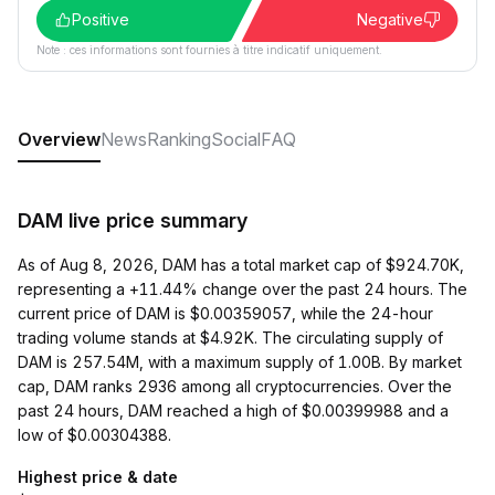
Positive
Negative
Note : ces informations sont fournies à titre indicatif uniquement.
Overview
News
Ranking
Social
FAQ
DAM live price summary
As of Aug 8, 2026, DAM has a total market cap of $924.70K,
representing a +11.44% change over the past 24 hours. The
current price of DAM is $0.00359057, while the 24-hour
trading volume stands at $4.92K. The circulating supply of
DAM is 257.54M, with a maximum supply of 1.00B. By market
cap, DAM ranks 2936 among all cryptocurrencies. Over the
past 24 hours, DAM reached a high of $0.00399988 and a
low of $0.00304388.
Highest price & date