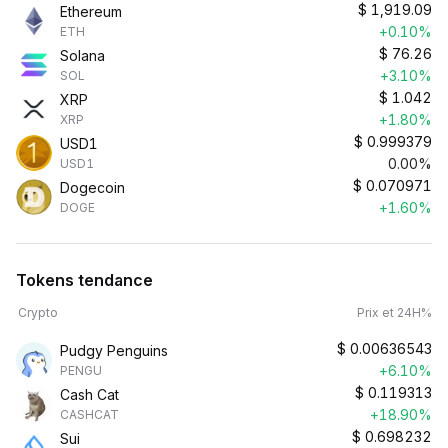
$
1,919.09
Ethereum
+0.10%
ETH
$
76.26
Solana
+3.10%
SOL
$
1.042
XRP
+1.80%
XRP
$
0.999379
USD1
0.00%
USD1
$
0.070971
Dogecoin
+1.60%
DOGE
Tokens tendance
Crypto
Prix et 24H%
$
0.00636543
Pudgy Penguins
+6.10%
PENGU
$
0.119313
Cash Cat
+18.90%
CASHCAT
$
0.698232
Sui