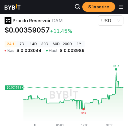
S’inscrire
Prix des cryptos
Prix du Reservoir DAM
Prix du Reservoir
DAM
USD
$0.00359057
+11.45%
24H
7D
14D
30D
60D
200D
1Y
Bas
$
0.003044
Haut
$
0.003989