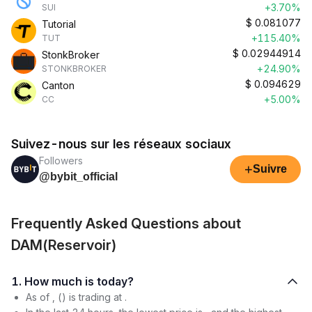
+3.70%
SUI
$
0.081077
Tutorial
+115.40%
TUT
$
0.02944914
StonkBroker
+24.90%
STONKBROKER
$
0.094629
Canton
+5.00%
CC
Suivez-nous sur les réseaux sociaux
Followers
+
Suivre
@bybit_official
Frequently Asked Questions about
DAM(Reservoir)
1. How much is today?
As of , () is trading at .