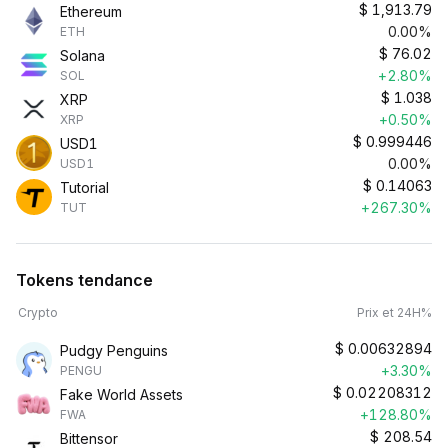
$
1,913.79
Ethereum
0.00%
ETH
$
76.02
Solana
+2.80%
SOL
$
1.038
XRP
+0.50%
XRP
$
0.999446
USD1
0.00%
USD1
$
0.14063
Tutorial
+267.30%
TUT
Tokens tendance
Crypto
Prix et 24H%
$
0.00632894
Pudgy Penguins
+3.30%
PENGU
$
0.02208312
Fake World Assets
+128.80%
FWA
$
208.54
Bittensor