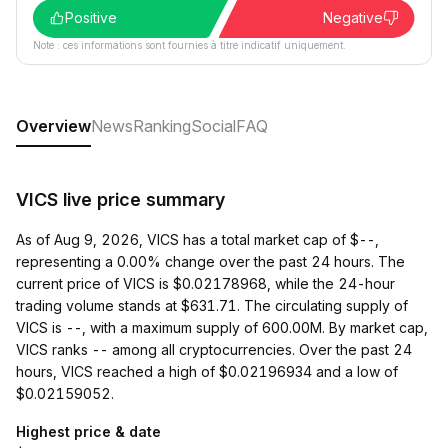
Positive
Negative
Note : ces informations sont fournies à titre indicatif uniquement.
Overview
News
Ranking
Social
FAQ
VICS live price summary
As of Aug 9, 2026, VICS has a total market cap of $--,
representing a 0.00% change over the past 24 hours. The
current price of VICS is $0.02178968, while the 24-hour
trading volume stands at $631.71. The circulating supply of
VICS is --, with a maximum supply of 600.00M. By market cap,
VICS ranks -- among all cryptocurrencies. Over the past 24
hours, VICS reached a high of $0.02196934 and a low of
$0.02159052.
Highest price & date