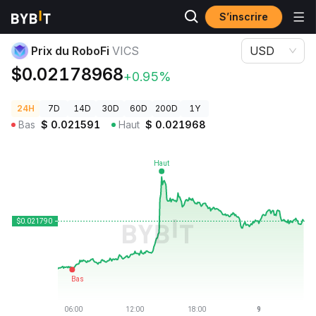
S’inscrire
Prix des cryptos
Prix du RoboFi VICS
Prix du RoboFi
VICS
USD
$0.02178968
+0.95%
24H
7D
14D
30D
60D
200D
1Y
Bas
$
0.021591
Haut
$
0.021968