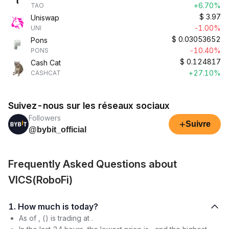
+6.70%
TAO
$
3.97
Uniswap
-1.00%
UNI
$
0.03053652
Pons
-10.40%
PONS
$
0.124817
Cash Cat
+27.10%
CASHCAT
Suivez-nous sur les réseaux sociaux
Followers
+
Suivre
@bybit_official
Frequently Asked Questions about
VICS(RoboFi)
1. How much is today?
As of , () is trading at .