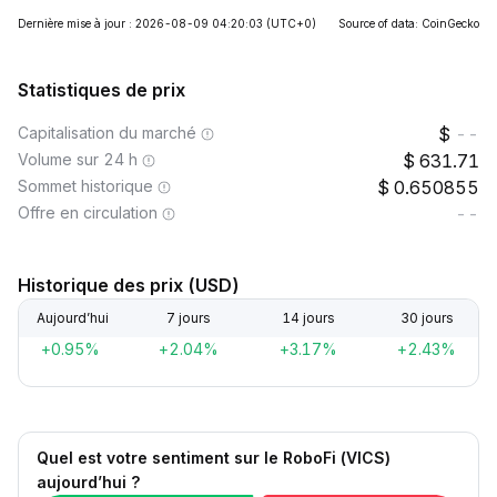
Dernière mise à jour : 2026-08-09 04:20:03
(UTC+0)
Source of data: CoinGecko
Statistiques de prix
Capitalisation du marché
--
Volume sur 24 h
631.71
Sommet historique
0.650855
Offre en circulation
--
Historique des prix (USD)
Aujourd’hui
7 jours
14 jours
30 jours
+0.95%
+2.04%
+3.17%
+2.43%
Quel est votre sentiment sur le RoboFi (VICS)
aujourd’hui ?