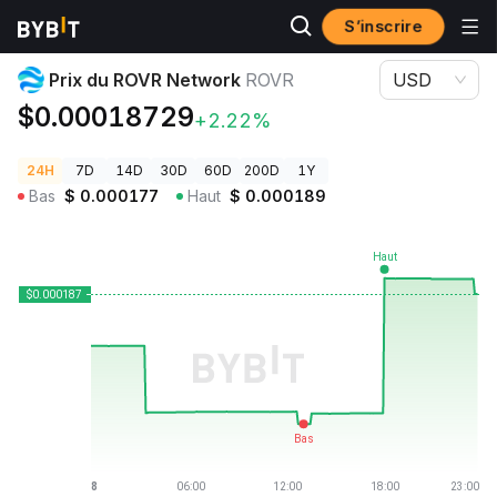
S’inscrire
Prix des cryptos
Prix du ROVR Network ROVR
Prix du ROVR Network
ROVR
USD
$0.00018729
+2.22%
24H
7D
14D
30D
60D
200D
1Y
Bas
$
0.000177
Haut
$
0.000189