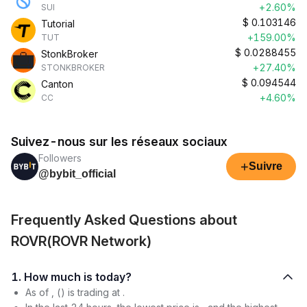
+2.60%
SUI
$
0.103146
Tutorial
+159.00%
TUT
$
0.0288455
StonkBroker
+27.40%
STONKBROKER
$
0.094544
Canton
+4.60%
CC
Suivez-nous sur les réseaux sociaux
Followers
+
Suivre
@bybit_official
Frequently Asked Questions about
ROVR(ROVR Network)
1. How much is today?
As of , () is trading at .