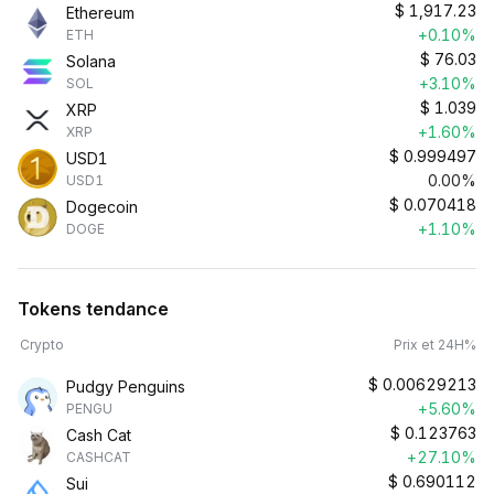
$
1,917.23
Ethereum
+0.10%
ETH
$
76.03
Solana
+3.10%
SOL
$
1.039
XRP
+1.60%
XRP
$
0.999497
USD1
0.00%
USD1
$
0.070418
Dogecoin
+1.10%
DOGE
Tokens tendance
Crypto
Prix et 24H%
$
0.00629213
Pudgy Penguins
+5.60%
PENGU
$
0.123763
Cash Cat
+27.10%
CASHCAT
$
0.690112
Sui