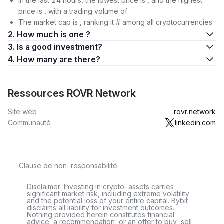
In the last 24 hours, the lowest price is , and the highest
price is , with a trading volume of .
The market cap is , ranking it # among all cryptocurrencies.
2. How much is one ?
3. Is a good investment?
4. How many are there?
Ressources ROVR Network
Site web
rovr.network
Communauté
linkedin.com
Clause de non-responsabilité
Disclaimer: Investing in crypto-assets carries
significant market risk, including extreme volatility
and the potential loss of your entire capital. Bybit
disclaims all liability for investment outcomes.
Nothing provided herein constitutes financial
advice, a recommendation, or an offer to buy, sell,