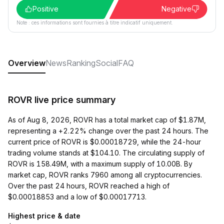
Positive
Negative
Note : ces informations sont fournies à titre indicatif uniquement.
Overview
News
Ranking
Social
FAQ
ROVR live price summary
As of Aug 8, 2026, ROVR has a total market cap of $1.87M,
representing a +2.22% change over the past 24 hours. The
current price of ROVR is $0.00018729, while the 24-hour
trading volume stands at $104.10. The circulating supply of
ROVR is 158.49M, with a maximum supply of 10.00B. By
market cap, ROVR ranks 7960 among all cryptocurrencies.
Over the past 24 hours, ROVR reached a high of
$0.00018853 and a low of $0.00017713.
Highest price & date