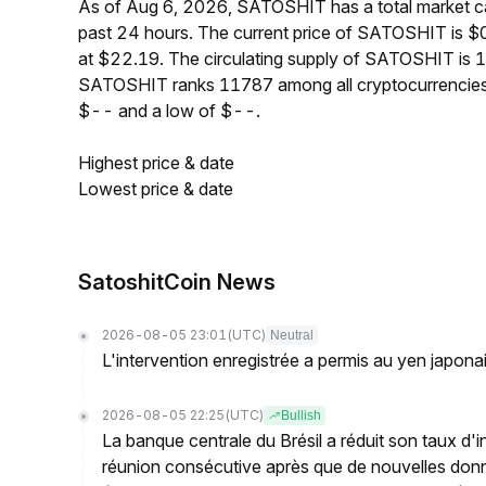
As of Aug 6, 2026, SATOSHIT has a total market c
past 24 hours. The current price of SATOSHIT is 
at $22.19. The circulating supply of SATOSHIT is 
SATOSHIT ranks 11787 among all cryptocurrencies
$-- and a low of $--.
Highest price & date
Lowest price & date
SatoshitCoin News
2026-08-05 23:01
(UTC)
Neutral
L'intervention enregistrée a permis au yen japona
2026-08-05 22:25
(UTC)
Bullish
La banque centrale du Brésil a réduit son taux d'i
réunion consécutive après que de nouvelles donn