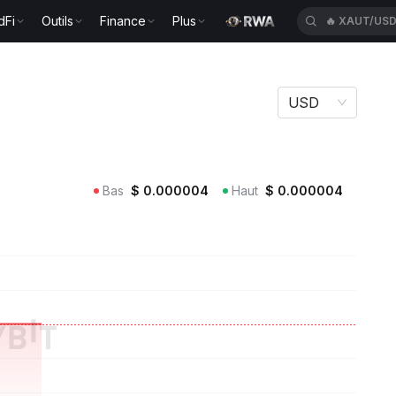
dFi
Outils
Finance
Plus
🔥
XAUT/US
USD
Bas
$
0.000004
Haut
$
0.000004