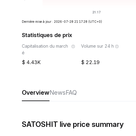
Dernière mise à jour : 2026-07-28 21:17:28
(UTC+0)
Statistiques de prix
Capitalisation du march
Volume sur 24 h
é
4.43K
22.19
Overview
News
FAQ
SATOSHIT live price summary