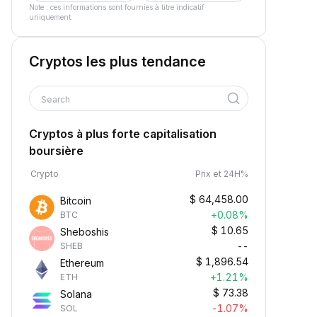
Note : ces informations sont fournies à titre indicatif
uniquement.
Cryptos les plus tendance
Search
Cryptos à plus forte capitalisation
boursière
Crypto
Prix et 24H%
$
64,458.00
Bitcoin
+0.08%
BTC
$
10.65
Sheboshis
--
SHEB
$
1,896.54
Ethereum
+1.21%
ETH
$
73.38
Solana
-1.07%
SOL