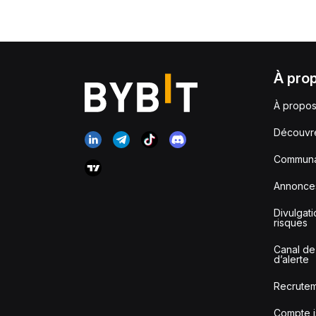
À pro
À propos
Découvr
Communa
Annonce
Divulgat
risques
Canal de
d’alerte
Recrute
Compte i