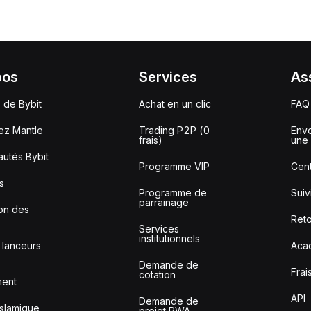
pos
Services
As
 de Bybit
Achat en un clic
FAQ
ez Mantle
Trading P2P (0
Envo
frais)
une 
utés Bybit
Programme VIP
Cent
s
Programme de
Sui
parrainage
ion des
Reto
Services
institutionnels
 lanceurs
Aca
Demande de
Frai
cotation
ment
API
Demande de
slamique
projet RWA