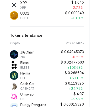
$
1.045
XRP
-2.72%
XRP
$
0.999349
USD1
+0.01%
USD1
Tokens tendance
Crypto
Prix et 24H%
$
0.04045373
ZIGChain
-0.25%
ZIG
$
0.02477503
Bless
+103.63%
BLESS
$
0.268694
Heima
+53.13%
HEI
$
0.113525
Cash Cat
+24.75%
CASHCAT
$
4.07
Uniswap
+5.52%
UNI
$
0.00615526
Pudgy Penguins