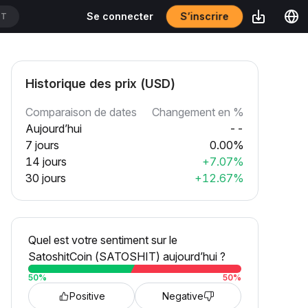
S’inscrire
Se connecter
DT
Historique des prix (USD)
Comparaison de dates
Changement en %
Aujourd’hui
--
7 jours
0.00%
14 jours
+7.07%
30 jours
+12.67%
Quel est votre sentiment sur le
SatoshitCoin (SATOSHIT) aujourd’hui ?
50
%
50
%
Positive
Negative