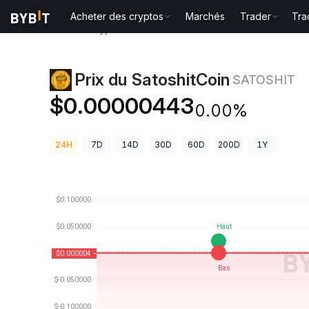
Acheter des cryptos
Marchés
Trader
Tra
Prix des cryptos
Prix du SatoshitCoin SATOSHIT
Prix du SatoshitCoin
SATOSHIT
$0.00000443
0.00%
24H
7D
14D
30D
60D
200D
1Y