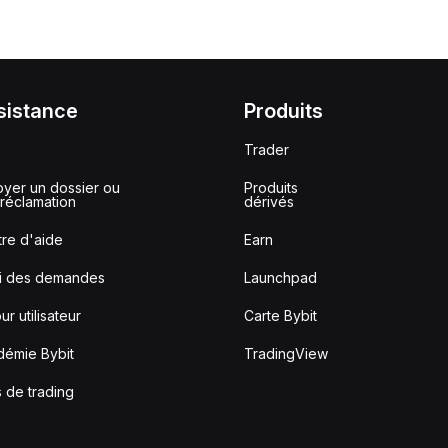
sistance
Produits
Trader
yer un dossier ou
Produits
réclamation
dérivés
re d'aide
Earn
vi des demandes
Launchpad
ur utilisateur
Carte Bybit
démie Bybit
TradingView
s de trading