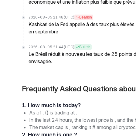
économique et une inflation plus faible que prévu
2026-08-05 21:48
(UTC)
Bearish
Kashkari de la Fed appelle à des taux plus élevés
en septembre
2026-08-05 21:44
(UTC)
Bullish
Le Brésil réduit à nouveau les taux de 25 points
envisagée.
Frequently Asked Questions abo
1. How much is today?
As of , () is trading at .
In the last 24 hours, the lowest price is , and the 
The market cap is , ranking it # among all cryptoc
2. How much is one ?