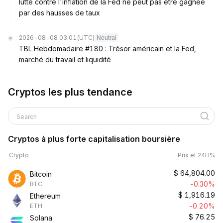
lutte contre l'inflation de la Fed ne peut pas être gagnée
par des hausses de taux
2026-08-08 03:01
(UTC)
Neutral
TBL Hebdomadaire #180 : Trésor américain et la Fed,
marché du travail et liquidité
Cryptos les plus tendance
Search
Cryptos à plus forte capitalisation boursière
Crypto
Prix et 24H%
$
64,804.00
Bitcoin
-0.30%
BTC
$
1,916.19
Ethereum
-0.20%
ETH
$
76.25
Solana