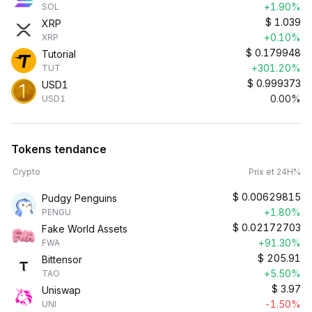
+1.90%
SOL
$
1.039
XRP
+0.10%
XRP
$
0.179948
Tutorial
+301.20%
TUT
$
0.999373
USD1
0.00%
USD1
Tokens tendance
Crypto
Prix et 24H%
$
0.00629815
Pudgy Penguins
+1.80%
PENGU
$
0.02172703
Fake World Assets
+91.30%
FWA
$
205.91
Bittensor
+5.50%
TAO
$
3.97
Uniswap
-1.50%
UNI