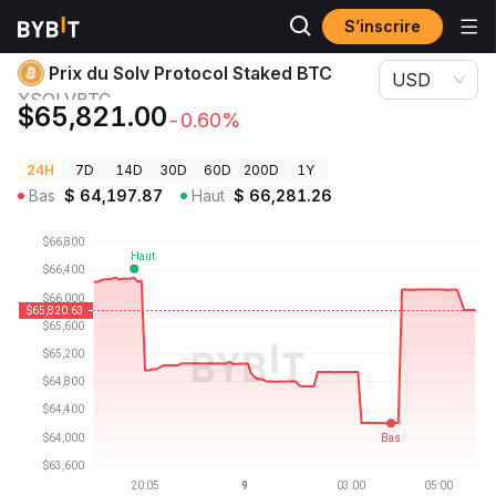
S’inscrire
Prix des cryptos
Prix du Solv Protocol Staked BTC XSOLVBTC
Prix du Solv Protocol Staked BTC
USD
XSOLVBTC
$65,821.00
-0.60%
24H
7D
14D
30D
60D
200D
1Y
Bas
$
64,197.87
Haut
$
66,281.26