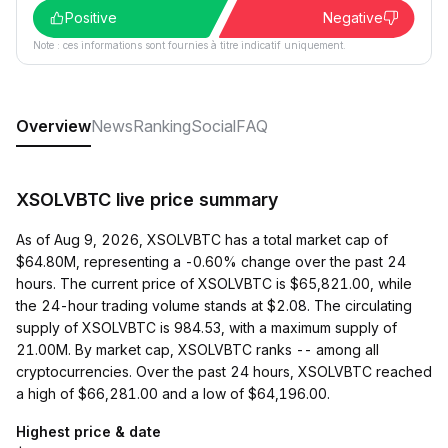
Positive
Negative
Note : ces informations sont fournies à titre indicatif uniquement.
Overview
News
Ranking
Social
FAQ
XSOLVBTC live price summary
As of Aug 9, 2026, XSOLVBTC has a total market cap of
$64.80M, representing a -0.60% change over the past 24
hours. The current price of XSOLVBTC is $65,821.00, while
the 24-hour trading volume stands at $2.08. The circulating
supply of XSOLVBTC is 984.53, with a maximum supply of
21.00M. By market cap, XSOLVBTC ranks -- among all
cryptocurrencies. Over the past 24 hours, XSOLVBTC reached
a high of $66,281.00 and a low of $64,196.00.
Highest price & date