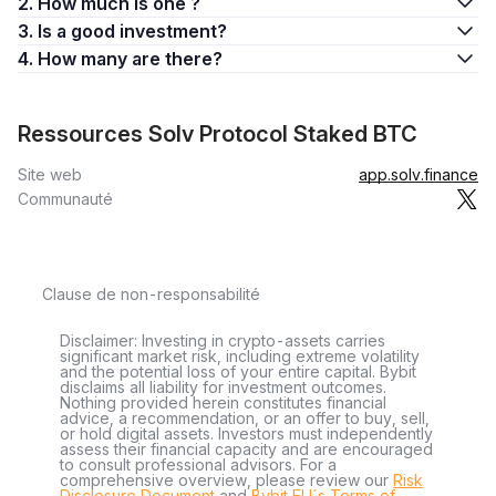
2. How much is one ?
3. Is a good investment?
4. How many are there?
Ressources Solv Protocol Staked BTC
Site web
app.solv.finance
Communauté
Clause de non-responsabilité
Disclaimer: Investing in crypto-assets carries
significant market risk, including extreme volatility
and the potential loss of your entire capital. Bybit
disclaims all liability for investment outcomes.
Nothing provided herein constitutes financial
advice, a recommendation, or an offer to buy, sell,
or hold digital assets. Investors must independently
assess their financial capacity and are encouraged
to consult professional advisors. For a
comprehensive overview, please review our
Risk
Disclosure Document
and
Bybit EU´s Terms of