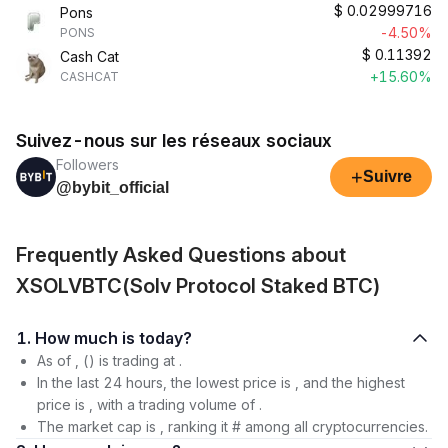
$
0.02999716
Pons
-4.50%
PONS
$
0.11392
Cash Cat
+15.60%
CASHCAT
Suivez-nous sur les réseaux sociaux
Followers
+
Suivre
@bybit_official
Frequently Asked Questions about
XSOLVBTC(Solv Protocol Staked BTC)
1. How much is today?
As of , () is trading at .
In the last 24 hours, the lowest price is , and the highest
price is , with a trading volume of .
The market cap is , ranking it # among all cryptocurrencies.