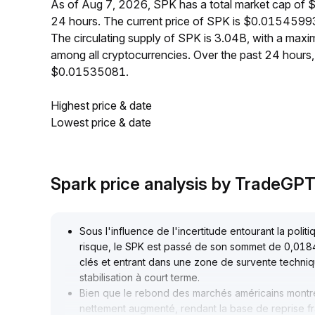
As of Aug 7, 2026, SPK has a total market cap of
24 hours. The current price of SPK is $0.01545993
The circulating supply of SPK is 3.04B, with a ma
among all cryptocurrencies. Over the past 24 hour
$0.01535081.
Highest price & date
Lowest price & date
Spark price analysis by TradeGP
Sous l'influence de l'incertitude entourant la polit
risque, le SPK est passé de son sommet de 0,01845
clés et entrant dans une zone de survente techni
stabilisation à court terme
.
Bien que le rebond des marchés américains montre
nettement augmenté, rendant la base de reprise fr