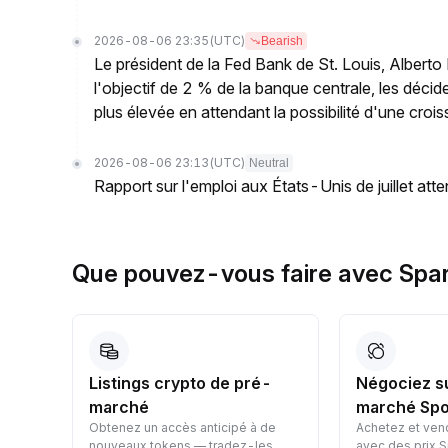
2026-08-06 23:35
(UTC)
Bearish
Le président de la Fed Bank de St. Louis, Albert
l'objectif de 2 % de la banque centrale, les décid
plus élevée en attendant la possibilité d'une crois
2026-08-06 23:13
(UTC)
Neutral
Rapport sur l'emploi aux États-Unis de juillet atte
Que pouvez-vous faire avec Spar
Listings crypto de pré-
Négociez s
marché
marché Spo
Obtenez un accès anticipé à de
Achetez et ven
nt
nouveaux tokens — tradez-les
avec des prix S