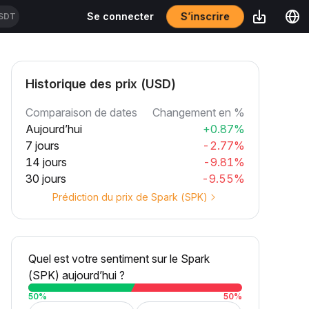
S’inscrire
Se connecter
SDT
Historique des prix (USD)
Comparaison de dates
Changement en %
Aujourd’hui
+0.87%
7 jours
-2.77%
14 jours
-9.81%
30 jours
-9.55%
Prédiction du prix de Spark (SPK)
Quel est votre sentiment sur le Spark
(SPK) aujourd’hui ?
50
%
50
%