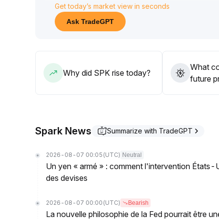
Get today’s market view in seconds
Il est conseillé de surveiller l'évolution des taux 
confirmer la formation d'un support efficace et 
Ask TradeGPT
USD, et d'adopter une attitude prudente sur les o
et long terme, il reste nécessaire de se prémunir c
de peser sur la valorisation
.
What co
Why did SPK rise today?
future p
Spark News
Summarize with TradeGPT
2026-08-07 00:05
(UTC)
Neutral
Un yen « armé » : comment l'intervention États
des devises
2026-08-07 00:00
(UTC)
Bearish
La nouvelle philosophie de la Fed pourrait être une 