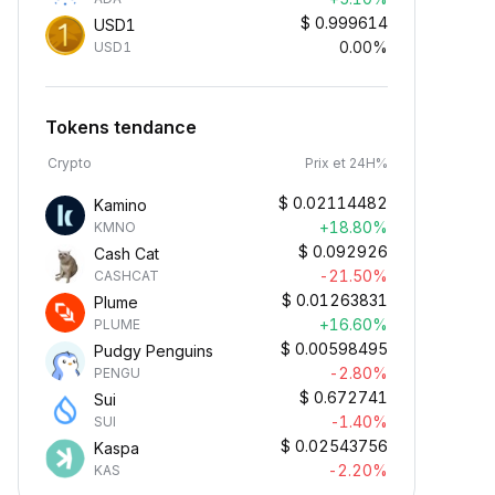
$
0.999614
USD1
0.00%
USD1
Tokens tendance
Crypto
Prix et 24H%
$
0.02114482
Kamino
+18.80%
KMNO
$
0.092926
Cash Cat
-21.50%
CASHCAT
$
0.01263831
Plume
+16.60%
PLUME
$
0.00598495
Pudgy Penguins
-2.80%
PENGU
$
0.672741
Sui
-1.40%
SUI
$
0.02543756
Kaspa
-2.20%
KAS