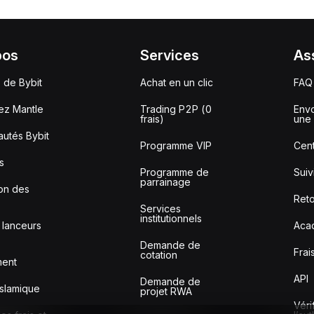
pos
Services
As
 de Bybit
Achat en un clic
FAQ
ez Mantle
Trading P2P (0
Envo
frais)
une 
utés Bybit
Programme VIP
Cent
s
Programme de
Sui
parrainage
ion des
Reto
Services
institutionnels
 lanceurs
Aca
Demande de
Frai
cotation
ment
API
Demande de
slamique
projet RWA
Véri