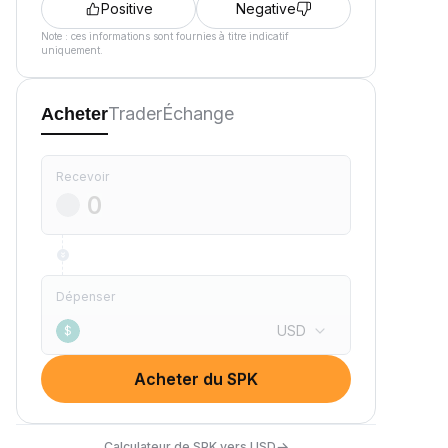
Positive
Negative
Note : ces informations sont fournies à titre indicatif
uniquement.
Trader
Échange
Acheter
Recevoir
Dépenser
USD
$
Acheter du SPK
→
Calculateur de SPK vers USD