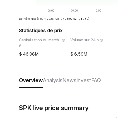
Dernière mise à jour : 2026-08-07 03:07:52
(UTC+0)
Statistiques de prix
Capitalisation du march
Volume sur 24 h
é
46.98M
6.59M
Overview
Analysis
News
Invest
FAQ
SPK live price summary