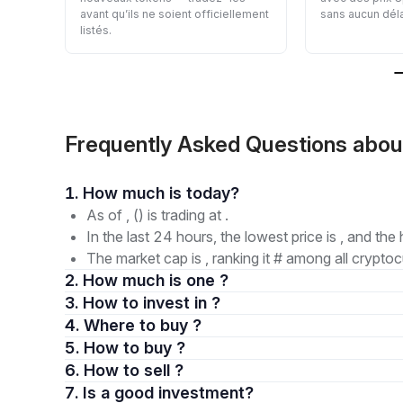
avant qu’ils ne soient officiellement
sans aucun déla
listés.
Frequently Asked Questions abo
1. How much is today?
As of , () is trading at .
In the last 24 hours, the lowest price is , and the 
The market cap is , ranking it # among all cryptoc
2. How much is one ?
3. How to invest in ?
4. Where to buy ?
5. How to buy ?
6. How to sell ?
7. Is a good investment?