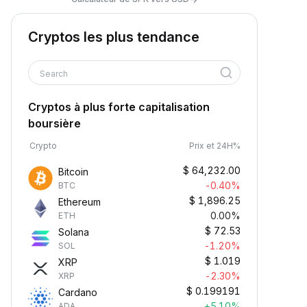
Cryptos les plus tendance
Search
Cryptos à plus forte capitalisation
boursière
Crypto
Prix et 24H%
$
64,232.00
Bitcoin
-0.40%
BTC
$
1,896.25
Ethereum
0.00%
ETH
$
72.53
Solana
-1.20%
SOL
$
1.019
XRP
-2.30%
XRP
$
0.199191
Cardano
+5.10%
ADA