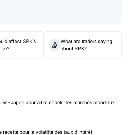
des bons du Trésor américains et la liquidité du marché, de
de volume dans la zone comprise entre 0,0158 et 0,0160
pportunités de correction à court terme, tandis qu'à moyen
ontre la pression structurelle de re-pricing qui continue
uld affect SPK’s
What are traders saying
rice?
about SPK?
-Unis-Japon pourrait remodeler les marchés mondiaux
recette pour la volatilité des taux d'intérêt