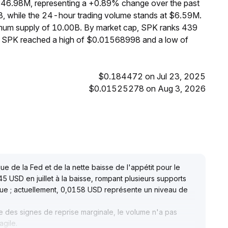
 $46.98M, representing a +0.89% change over the past
, while the 24-hour trading volume stands at $6.59M.
ximum supply of 10.00B. By market cap, SPK ranks 439
s, SPK reached a high of $0.01568998 and a low of
$0.184472 on Jul 23, 2025
$0.01525278 on Aug 3, 2026
T
ique de la Fed et de la nette baisse de l'appétit pour le
 USD en juillet à la baisse, rompant plusieurs supports
que ; actuellement, 0,0158 USD représente un niveau de
 des signes de reprise marginale, le volume n'a pas
agile
.