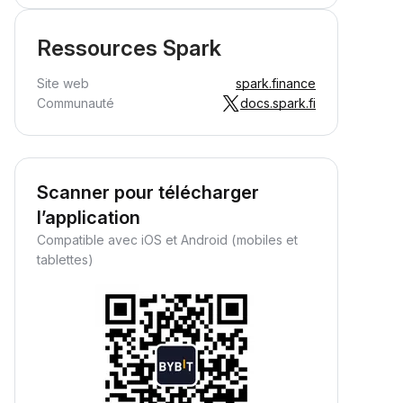
Ressources Spark
Site web
spark.finance
Communauté
docs.spark.fi
Scanner pour télécharger
l’application
Compatible avec iOS et Android (mobiles et
tablettes)
Gagnez des cryptos
passivement
Gagnez des récompenses
assives : déposez simplement