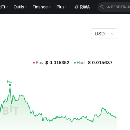
dFi
Outils
Finance
Plus
🔥
RENDER/U
USD
Bas
$
0.015352
Haut
$
0.015687