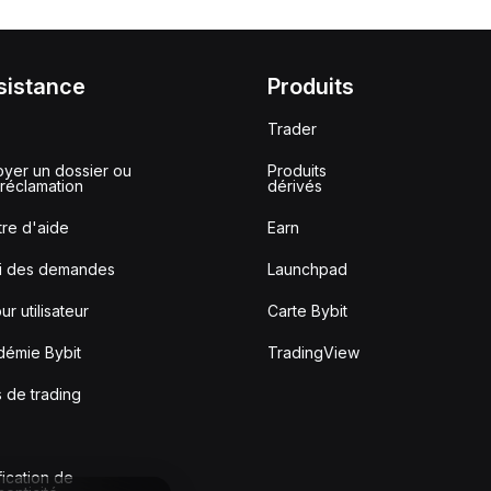
sistance
Produits
Trader
yer un dossier ou
Produits
réclamation
dérivés
re d'aide
Earn
vi des demandes
Launchpad
ur utilisateur
Carte Bybit
démie Bybit
TradingView
s de trading
fication de