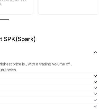
i.
v
f
ut SPK(Spark)
highest price is , with a trading volume of .
urrencies.