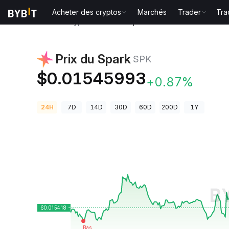
Acheter des cryptos
Marchés
Trader
Tra
Prix des cryptos
Prix du Spark SPK
Prix du Spark
SPK
$0.01545993
+0.87%
24H
7D
14D
30D
60D
200D
1Y