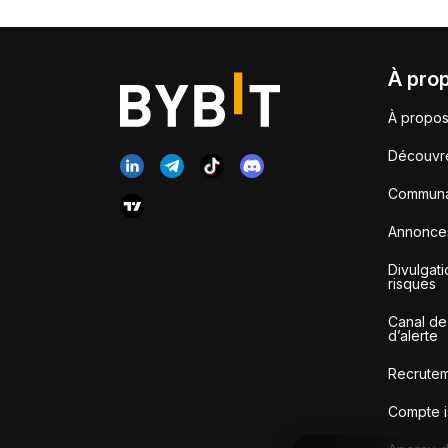
À pro
À propos
Découvr
Communa
Annonce
Divulgat
risques
Canal de
d’alerte
Recrute
Compte i