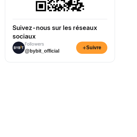
os fonds et regardez-les
ructifier.
Suivez-nous sur les réseaux
sociaux
Followers
+
Suivre
@bybit_official