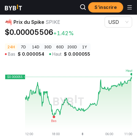
S’inscrire
Prix des cryptos
Prix du Spike SPIKE
Prix du Spike
SPIKE
USD
$0.00005506
+1.42%
24H
7D
14D
30D
60D
200D
1Y
Bas
$
0.000054
Haut
$
0.000055