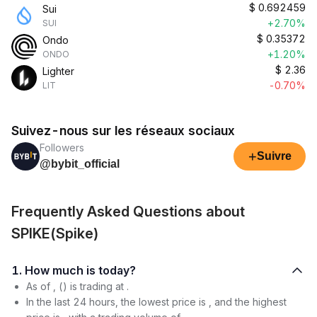
$
0.692459
Sui
+2.70%
SUI
$
0.35372
Ondo
+1.20%
ONDO
$
2.36
Lighter
-0.70%
LIT
Suivez-nous sur les réseaux sociaux
Followers
+
Suivre
@bybit_official
Frequently Asked Questions about
SPIKE(Spike)
1. How much is today?
As of , () is trading at .
In the last 24 hours, the lowest price is , and the highest