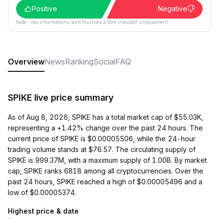
Positive
Negative
Note : ces informations sont fournies à titre indicatif uniquement.
Overview
News
Ranking
Social
FAQ
SPIKE live price summary
As of Aug 8, 2026, SPIKE has a total market cap of $55.03K,
representing a +1.42% change over the past 24 hours. The
current price of SPIKE is $0.00005506, while the 24-hour
trading volume stands at $76.57. The circulating supply of
SPIKE is 999.37M, with a maximum supply of 1.00B. By market
cap, SPIKE ranks 6818 among all cryptocurrencies. Over the
past 24 hours, SPIKE reached a high of $0.00005496 and a
low of $0.00005374.
Highest price & date