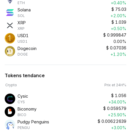
+0.40%
ETH
$
75.03
Solana
+2.00%
SOL
$
1.039
XRP
+0.50%
XRP
$
0.999847
USD1
0.00%
USD1
$
0.07036
Dogecoin
+1.20%
DOGE
Tokens tendance
Crypto
Prix et 24H%
$
1.056
Cysic
+34.00%
CYS
$
0.059579
Biconomy
+25.90%
BICO
$
0.00622639
Pudgy Penguins
+3.00%
PENGU