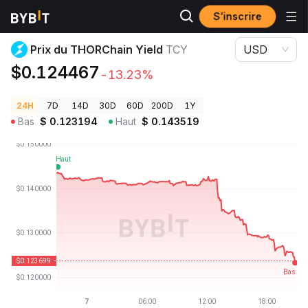
S’inscrire
Prix des cryptos
Prix du THORChain Yield TCY
Prix du THORChain Yield
TCY
USD
$0.124467
-13.23%
24H
7D
14D
30D
60D
200D
1Y
Bas
$
0.123194
Haut
$
0.143519