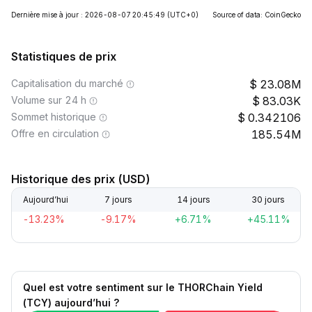
Dernière mise à jour : 2026-08-07 20:45:49
(UTC+0)
Source of data: CoinGecko
Statistiques de prix
Capitalisation du marché
23.08M
Volume sur 24 h
83.03K
Sommet historique
0.342106
Offre en circulation
185.54M
Historique des prix (USD)
Aujourd’hui
7 jours
14 jours
30 jours
-13.23%
-9.17%
+6.71%
+45.11%
Quel est votre sentiment sur le THORChain Yield
(TCY) aujourd’hui ?