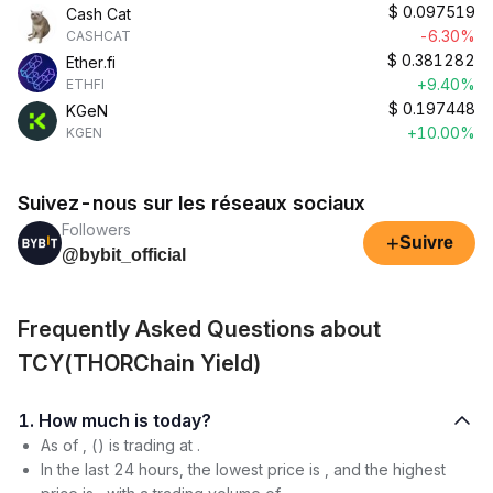
$
0.097519
Cash Cat
-6.30%
CASHCAT
$
0.381282
Ether.fi
+9.40%
ETHFI
$
0.197448
KGeN
+10.00%
KGEN
Suivez-nous sur les réseaux sociaux
Followers
+
Suivre
@bybit_official
Frequently Asked Questions about
TCY(THORChain Yield)
1. How much is today?
As of , () is trading at .
In the last 24 hours, the lowest price is , and the highest