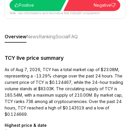
Positive
Negative
Note : ces informations sont fournies à titre indicatif uniquement.
Overview
News
Ranking
Social
FAQ
TCY live price summary
As of Aug 7, 2026, TCY has a total market cap of $23.08M,
representing a -13.29% change over the past 24 hours. The
current price of TCY is $0.124467, while the 24-hour trading
volume stands at $83.03K. The circulating supply of TCY is
185.54M, with a maximum supply of 210.00M. By market cap,
TCY ranks 738 among all cryptocurrencies. Over the past 24
hours, TCY reached a high of $0.143519 and a low of
$0.124669.
Highest price & date