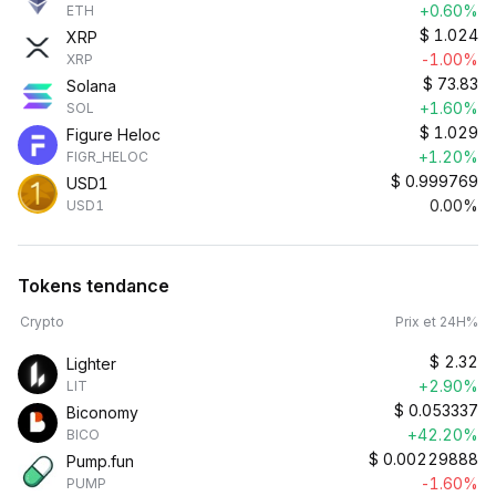
+0.60%
ETH
$
1.024
XRP
-1.00%
XRP
$
73.83
Solana
+1.60%
SOL
$
1.029
Figure Heloc
+1.20%
FIGR_HELOC
$
0.999769
USD1
0.00%
USD1
Tokens tendance
Crypto
Prix et 24H%
$
2.32
Lighter
+2.90%
LIT
$
0.053337
Biconomy
+42.20%
BICO
$
0.00229888
Pump.fun
-1.60%
PUMP