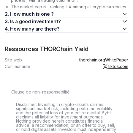
price is , with a trading volume of .
The market cap is , ranking it # among all cryptocurrencies.
2. How much is one ?
3. Is a good investment?
4. How many are there?
Ressources THORChain Yield
Site web
thorchain.org
WhitePaper
Communauté
tiktok.com
Clause de non-responsabilité
Disclaimer: Investing in crypto-assets carries
significant market risk, including extreme volatility
and the potential loss of your entire capital. Bybit
disclaims all liability for investment outcomes.
Nothing provided herein constitutes financial
advice, a recommendation, or an offer to buy, sell,
or hold digital assets. Investors must independently