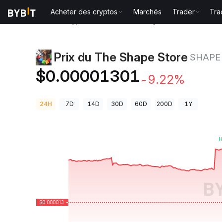
Acheter des cryptos
Marchés
Trader
Tra
Prix des cryptos
Prix du The Shape Store SHAPE
Prix du The Shape Store
SHAPE
$0.00001301
-9.22%
24H
7D
14D
30D
60D
200D
1Y