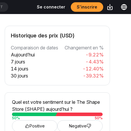
DT
S’inscrire
Se connecter
Historique des prix (USD)
Comparaison de dates
Changement en %
Aujourd’hui
-9.22%
7 jours
-4.43%
14 jours
-12.40%
30 jours
-39.32%
Quel est votre sentiment sur le The Shape
Store (SHAPE) aujourd’hui ?
50
%
50
%
Positive
Negative