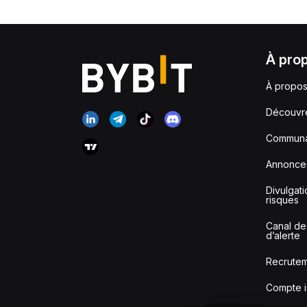
À pro
À propos
Découvr
Communa
Annonce
Divulgat
risques
Canal de
d’alerte
Recrute
Compte i