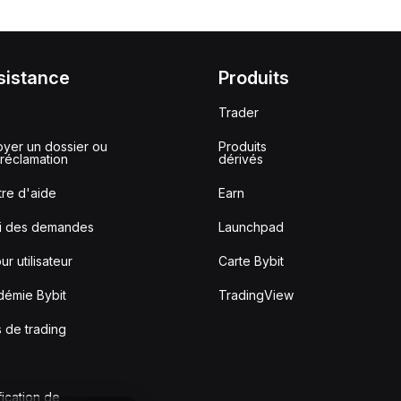
sistance
Produits
Trader
yer un dossier ou
Produits
réclamation
dérivés
re d'aide
Earn
vi des demandes
Launchpad
ur utilisateur
Carte Bybit
démie Bybit
TradingView
s de trading
fication de