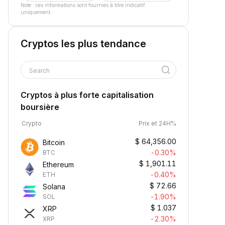
Note : ces informations sont fournies à titre indicatif
uniquement.
Cryptos les plus tendance
Search
Cryptos à plus forte capitalisation
boursière
Crypto
Prix et 24H%
$
64,356.00
Bitcoin
-0.30%
BTC
$
1,901.11
Ethereum
-0.40%
ETH
$
72.66
Solana
-1.90%
SOL
$
1.037
XRP
-2.30%
XRP