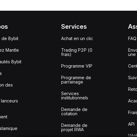
pos
Services
As
 de Bybit
Achat en un clic
FAQ
ez Mantle
Trading P2P (0
Envo
frais)
une 
utés Bybit
Programme VIP
Cent
s
Programme de
Sui
parrainage
ion des
Reto
Services
institutionnels
 lanceurs
Aca
Demande de
Frai
cotation
ment
API
Demande de
slamique
projet RWA
Véri