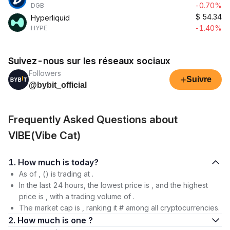
-0.70%
DGB
$
54.34
Hyperliquid
-1.40%
HYPE
Suivez-nous sur les réseaux sociaux
Followers
+
Suivre
@bybit_official
Frequently Asked Questions about
VIBE(Vibe Cat)
1. How much is today?
As of , () is trading at .
In the last 24 hours, the lowest price is , and the highest
price is , with a trading volume of .
The market cap is , ranking it # among all cryptocurrencies.
2. How much is one ?