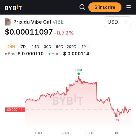
S’inscrire
Prix des cryptos
Prix du Vibe Cat VIBE
Prix du Vibe Cat
VIBE
USD
$0.00011097
-0.72%
24H
7D
14D
30D
60D
200D
1Y
Bas
$
0.000110
Haut
$
0.000114