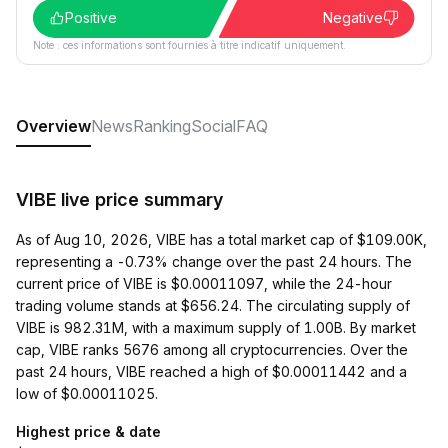
Positive
Negative
Note : ces informations sont fournies à titre indicatif uniquement.
Overview
News
Ranking
Social
FAQ
VIBE live price summary
As of Aug 10, 2026, VIBE has a total market cap of $109.00K,
representing a -0.73% change over the past 24 hours. The
current price of VIBE is $0.00011097, while the 24-hour
trading volume stands at $656.24. The circulating supply of
VIBE is 982.31M, with a maximum supply of 1.00B. By market
cap, VIBE ranks 5676 among all cryptocurrencies. Over the
past 24 hours, VIBE reached a high of $0.00011442 and a
low of $0.00011025.
Highest price & date