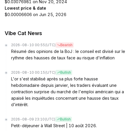
$0.03076981 on Nov 20, 2024
Lowest price & date
$0.00006606 on Jun 25, 2026
Vibe Cat News
2026-08-10 00:55
(UTC)
Bearish
Résumé des opinions de la BoJ : le conseil est divisé sur le
rythme des hausses de taux face au risque d'inflation
2026-08-10 00:15
(UTC)
Bullish
L'or s'est stabilisé après sa plus forte hausse
hebdomadaire depuis janvier, les traders évaluant une
contraction surprise du marché de l'emploi américain qui a
apaisé les inquiétudes concernant une hausse des taux
d'intérêt.
2026-08-09 23:10
(UTC)
Bullish
Petit-déjeuner à Wall Street | 10 août 2026.