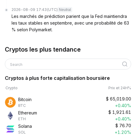
2026-08-09 17:43
(UTC)
Neutral
Les marchés de prédiction parient que la Fed maintiendra
les taux stables en septembre, avec une probabilité de 63
% selon Polymarket.
Cryptos les plus tendance
Search
Cryptos à plus forte capitalisation boursière
Crypto
Prix et 24H%
$
65,019.00
Bitcoin
+0.40%
BTC
$
1,921.61
Ethereum
+0.40%
ETH
$
76.70
Solana
+1.20%
SOL