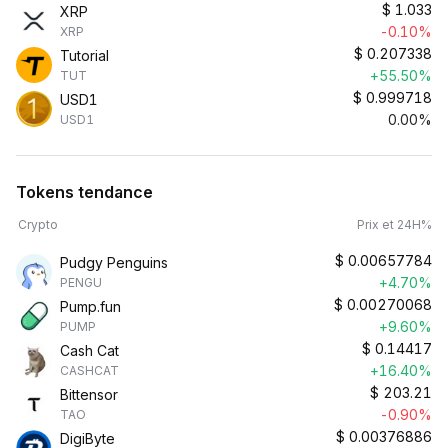
$
1.033
XRP
-0.10%
XRP
$
0.207338
Tutorial
+55.50%
TUT
$
0.999718
USD1
0.00%
USD1
Tokens tendance
Crypto
Prix et 24H%
$
0.00657784
Pudgy Penguins
+4.70%
PENGU
$
0.00270068
Pump.fun
+9.60%
PUMP
$
0.14417
Cash Cat
+16.40%
CASHCAT
$
203.21
Bittensor
-0.90%
TAO
$
0.00376886
DigiByte