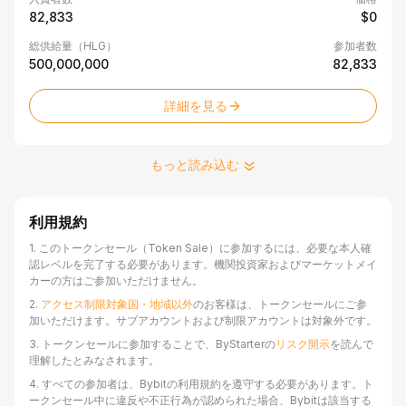
シ
82,833
$0
総供給量（HLG）
参加者数
500,000,000
82,833
詳細を見る
もっと読み込む
ョ
利用規約
1
.
このトークンセール（Token Sale）に参加するには、必要な本人確
認レベルを完了する必要があります。機関投資家およびマーケットメイ
カーの方はご参加いただけません。
2
.
アクセス制限対象国・地域以外
のお客様は、トークンセールにご参
加いただけます。サブアカウントおよび制限アカウントは対象外です。
3
.
トークンセールに参加することで、ByStarterの
リスク開示
を読んで
理解したとみなされます。
4
.
すべての参加者は、Bybitの利用規約を遵守する必要があります。ト
ークンセール中に違反や不正行為が認められた場合、Bybitは該当する