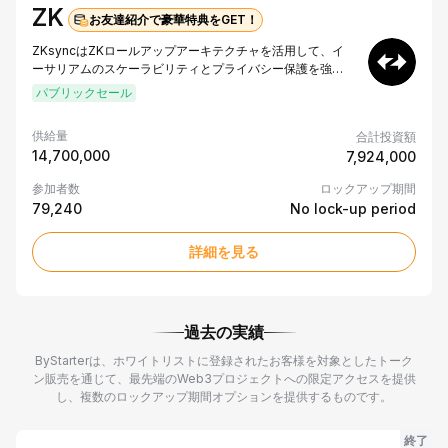
ノ
ZK
お友達紹介で豪華特典をGET！
ZKsyncはZKロールアップアーキテクチャを活用して、イ
ーサリアムのスケーラビリティとプライバシー保護を強化
します。オフチェーンで計算を行いつつ、メインチェーン
パブリックセール
上での強固なセキュリティ保証を維持することにより、ガ
ス代を抑えながらETHとERC20トークンのトランザクショ
供給量
合計投資額
ンを可能にします。このアプローチにより、ネットワーク
14,700,000
7,924,000
の高い効率性と整合性が保証されます。つまり、ZKsync
はイーサリアムエコシステムにとって不可欠なソリューシ
参加者数
ロックアップ期間
ョンとなります。
79,240
No lock-up period
詳細を見る
過去の実績
ByStarterは、ホワイトリストに登録されたお客様を対象としたトーク
ン販売を通じて、最先端のWeb3プロジェクトへの限定アクセスを提供
し、複数のロックアップ期間オプションを提供するものです。
終了