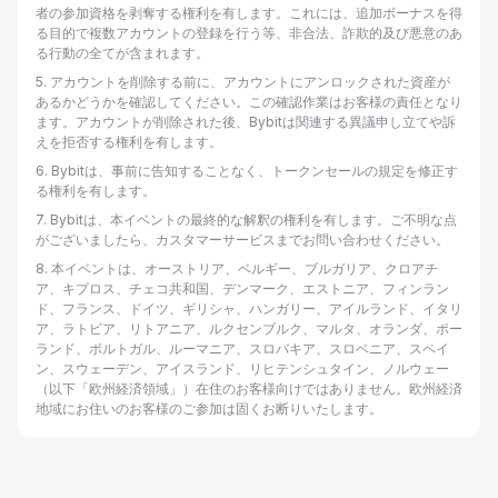
者の参加資格を剥奪する権利を有します。これには、追加ボーナスを得
る目的で複数アカウントの登録を行う等、非合法、詐欺的及び悪意のあ
る行動の全てが含まれます。
5
.
アカウントを削除する前に、アカウントにアンロックされた資産が
あるかどうかを確認してください。この確認作業はお客様の責任となり
ます。アカウントが削除された後、Bybitは関連する異議申し立てや訴
えを拒否する権利を有します。
6
.
Bybitは、事前に告知することなく、トークンセールの規定を修正す
る権利を有します。
ン
7
.
Bybitは、本イベントの最終的な解釈の権利を有します。ご不明な点
がございましたら、カスタマーサービスまでお問い合わせください。
8
.
本イベントは、オーストリア、ベルギー、ブルガリア、クロアチ
ア、キプロス、チェコ共和国、デンマーク、エストニア、フィンラン
ド、フランス、ドイツ、ギリシャ、ハンガリー、アイルランド、イタリ
ア、ラトビア、リトアニア、ルクセンブルク、マルタ、オランダ、ポー
ランド、ポルトガル、ルーマニア、スロバキア、スロベニア、スペイ
ン、スウェーデン、アイスランド、リヒテンシュタイン、ノルウェー
（以下「欧州経済領域」）在住のお客様向けではありません。欧州経済
地域にお住いのお客様のご参加は固くお断りいたします。