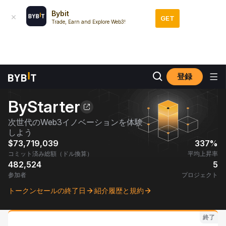
イ
Bybit
GET
Trade, Earn and Explore Web3!
登録
ByStarter
次世代のWeb3イノベーションを体験
しよう
$73,719,039
337%
コミット済み総額（ドル換算）
平均上昇率
482,524
5
参加者
プロジェクト
トークンセールの終了日
紹介履歴と規約
終了