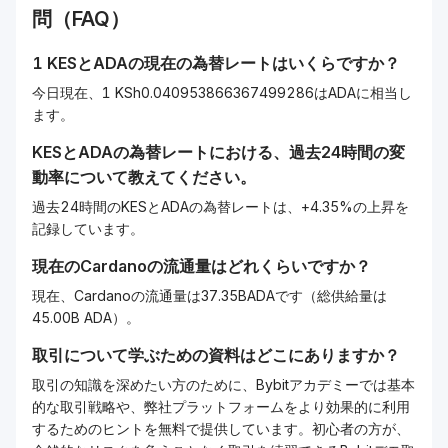
問（FAQ）
1
KES
と
ADA
の現在の為替レートはいくらですか？
今日現在、1 KSh0.040953866367499286はADAに相当し
ます。
KES
と
ADA
の為替レートにおける、過去24時間の変
動率について教えてください。
過去24時間のKESとADAの為替レートは、+4.35%の上昇を
記録しています。
現在の
Cardano
の流通量はどれくらいですか？
現在、Cardanoの流通量は37.35BADAです（総供給量は
45.00B ADA）。
取引について学ぶための資料はどこにありますか？
取引の知識を深めたい方のために、Bybitアカデミーでは基本
的な取引戦略や、弊社プラットフォームをより効果的に利用
するためのヒントを無料で提供しています。初心者の方が、