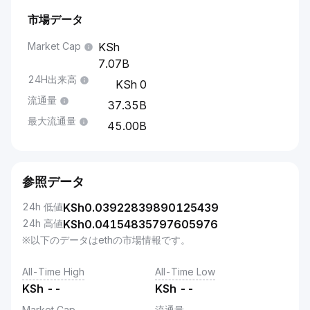
市場データ
Market Cap
7.07B
24H出来高
0
流通量
37.35B
最大流通量
45.00B
参照データ
24h 低値
KSh
0.03922839890125439
24h 高値
KSh
0.04154835797605976
※以下のデータはethの市場情報です。
All-Time High
All-Time Low
KSh
--
KSh
--
Market Cap
流通量