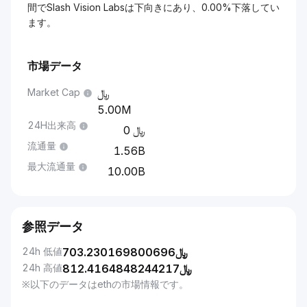
間でSlash Vision Labsは下向きにあり、0.00%下落してい
ます。
市場データ
Market Cap
5.00M
24H出来高
0
流通量
1.56B
最大流通量
10.00B
参照データ
24h 低値
703.230169800696
﷼
24h 高値
812.4164848244217
﷼
※以下のデータはethの市場情報です。