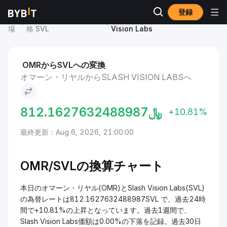
登録
市
Slash Vision Labs 価
オマーン・リヤル to Slash
場
格 SVL
Vision Labs
OMRからSVLへの変換
オマーン・リヤルからSLASH VISION LABSへ
812.1627632488987
﷼
+10.81%
最終更新：Aug 6, 2026, 21:00:00
OMR/
SVLの換算チャート
本日のオマーン・リヤル(OMR)とSlash Vision Labs(SVL)
の為替レートは812.1627632488987SVL で、過去24時
間で+10.81%の上昇となっています。過去1週間で、
Slash Vision Labs価額は0.00%の下落を記録。過去30日