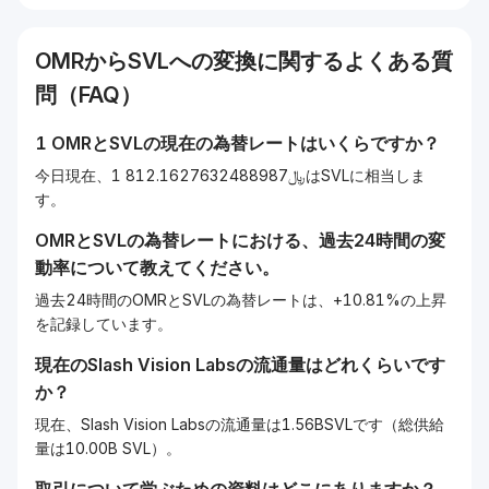
OMR
から
SVL
への変換に関するよくある質
問（FAQ）
1
OMR
と
SVL
の現在の為替レートはいくらですか？
今日現在、1 ﷼812.1627632488987はSVLに相当しま
す。
OMR
と
SVL
の為替レートにおける、過去24時間の変
動率について教えてください。
過去24時間のOMRとSVLの為替レートは、+10.81%の上昇
を記録しています。
現在の
Slash Vision Labs
の流通量はどれくらいです
か？
現在、Slash Vision Labsの流通量は1.56BSVLです（総供給
量は10.00B SVL）。