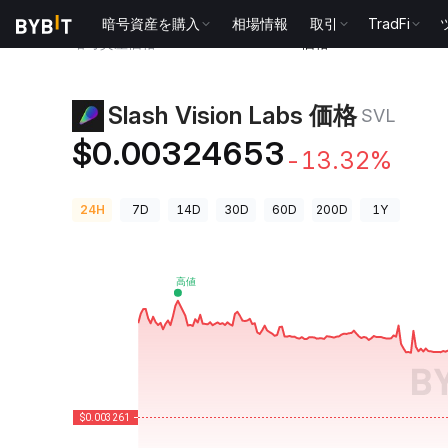
暗号資産を購入
相場情報
取引
TradFi
暗号資産価格
Slash Vision Labs 価格 SVL
Slash Vision Labs 価格
SVL
$0.00324653
-13.32%
24H
7D
14D
30D
60D
200D
1Y