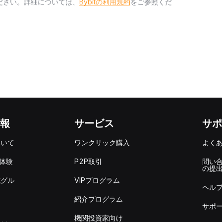
ださい。詳細については、
Bybitの利用規約
をご参照くだ
報
サービス
サポ
ついて
ワンクリック購入
よく
を体験
P2P取引
問い
の提
式グル
VIPプログラム
ヘル
紹介プログラム
サポ
機関投資家向け