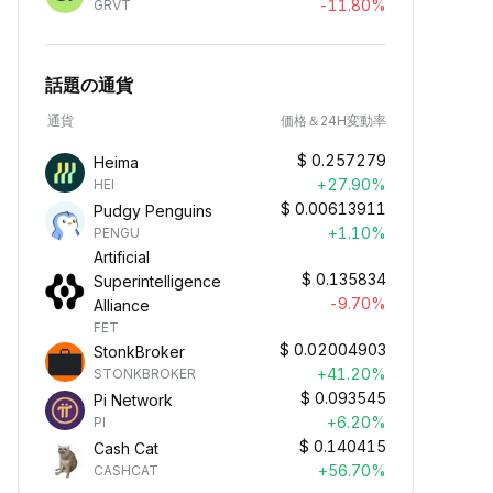
-11.80%
GRVT
話題の通貨
通貨
価格＆24H変動率
$
0.257279
Heima
+27.90%
HEI
$
0.00613911
Pudgy Penguins
+1.10%
PENGU
Artificial
$
0.135834
Superintelligence
-9.70%
Alliance
FET
$
0.02004903
StonkBroker
+41.20%
STONKBROKER
$
0.093545
Pi Network
+6.20%
PI
$
0.140415
Cash Cat
+56.70%
CASHCAT