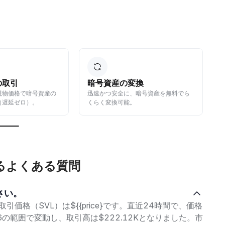
の変換
パッシブインカムの獲得
に、暗号資産を無料でら
資産を預け入れて、パッシブインカム
能。
を獲得しながら資産を増やせます。
に関するよくある質問
ださい。
abs取引価格（SVL）は${{price}です。直近24時間で、価格
8056の範囲で変動し、取引高は$222.12Kとなりました。市