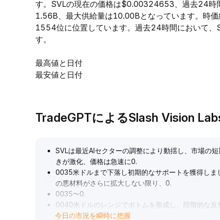
す。SVLの現在の価格は$0.00324653、過去24
1.56B、最大供給量は10.00Bとなっています。
1554位に位置しています。過去24時間において、SVLの
す。
最高値と日付
最安値と日付
TradeGPTによるSlash Vision 
SVLは最近AIセクターの調整により動揺し、市場の
きが激化、価格は急速に0
.
0035米ドルまで下落し初期的なサポートを獲得し
の悪材料がさらに拡大しない限り、0
.
0035〜0
.
0040米ドルのレンジでボトムを形成し、段階的な
今日の市況を瞬時に把握
の明確化など主要な変数の変化に注目し、セクターの