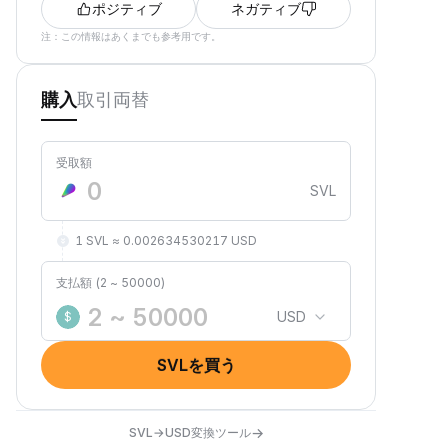
ポジティブ
ネガティブ
注：この情報はあくまでも参考用です。
取引
両替
購入
受取額
SVL
1 SVL ≈ 0.002634530217 USD
支払額 (2 ~ 50000)
USD
$
SVLを買う
→
SVL→USD変換ツール