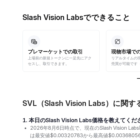
Slash Vision Labsでできること
引
現物市場での取引
暗号資産
先にアク
リアルタイムの現物価格で暗号資産の
迅速かつ安全
売買が可能です（遅延ゼロ）。
くらく変換可
SVL（Slash Vision Labs）
1. 本日のSlash Vision Labs価格を教えてく
2026年8月6日時点で、現在のSlash Vision L
は最安値$0.00320783から最高値$0.0036