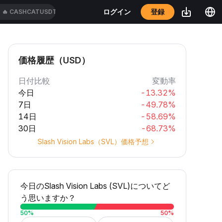
登録
ログイン
🔥
CASHCATUSDT
価格履歴（USD）
日付比較
変動率
今日
-13.32%
7日
-49.78%
14日
-58.69%
30日
-68.73%
Slash Vision Labs（SVL）価格予想
今日のSlash Vision Labs (SVL)についてど
う思いますか？
50
%
50
%