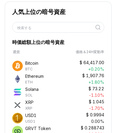
人気上位の暗号資産
検索する
時価総額上位の暗号資産
通貨
価格＆24H変動率
$
64,417.00
Bitcoin
+0.20%
BTC
$
1,907.76
Ethereum
+1.80%
ETH
$
73.22
Solana
-1.10%
SOL
$
1.045
XRP
-1.70%
XRP
$
0.9994
USD1
0.00%
USD1
$
0.288743
GRVT Token