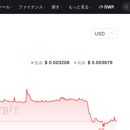
ツール
ファイナンス
探す
もっと見る
USD
低値
$
0.003208
高値
$
0.003679