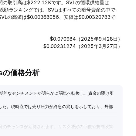
時間の取引高は$222.12Kです。SVLの循環供給量は
時価総額ランキングでは、SVLはすべての暗号資産の中で
高値は$0.00368056、安値は$0.00320783で
$0.070984（2025年9月28日）
$0.00231274（2025年3月27日）
Labsの価格分析
短期的なセンチメントが明らかに弱気へ転換し、資金の駆け引
ました。現時点では売り圧力が終息の兆しを示しており、外部
反発のチャンスが期待されます。リスク嗜好の回復や規制政策
ベータ回復と合わせ低位買いを推奨、中期的な防御は0
.