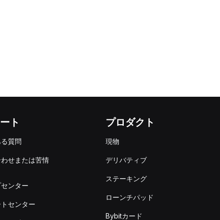
ート
プロダクト
ある質問
現物
合わせまたは苦情
デリバティブ
出
ステーキング
プセンター
ローンチパッド
ートセンター
Bybitカード