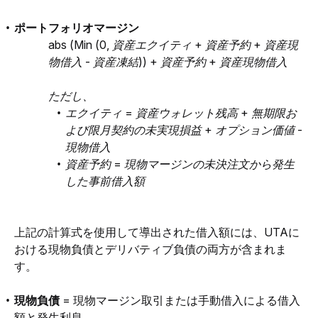
ポートフォリオマージン
abs (Min (0, 資産エクイティ + 資産予約 + 資産現
物借入 - 資産凍結)) + 資産予約 + 資産現物借入
ただし、
エクイティ = 資産ウォレット残高 + 無期限お
よび限月契約の未実現損益 + オプション価値 -
現物借入
資産予約 = 現物マージンの未決注文から発生
した事前借入額
上記の計算式を使用して導出された借入額には、UTAに
おける現物負債とデリバティブ負債の両方が含まれま
す。
現物負債
= 現物マージン取引または手動借入による借入
額と発生利息。