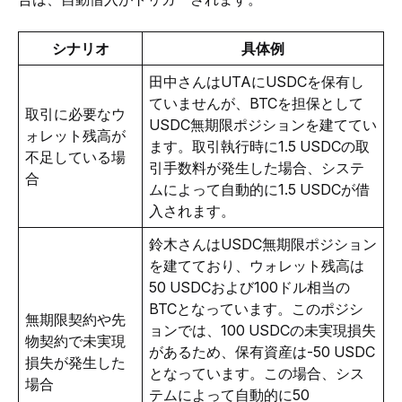
シナリオ
具体例
田中さんはUTAにUSDCを保有し
ていませんが、BTCを担保として
取引に必要なウ
USDC無期限ポジションを建ててい
ォレット残高が
ます。取引執行時に1.5 USDCの取
不足している場
引手数料が発生した場合、システ
合
ムによって自動的に1.5 USDCが借
入されます。
鈴木さんはUSDC無期限ポジション
を建てており、ウォレット残高は
50 USDCおよび100ドル相当の
BTCとなっています。このポジシ
無期限契約や先
ョンでは、100 USDCの未実現損失
物契約で未実現
があるため、保有資産は-50 USDC
損失が発生した
となっています。この場合、シス
場合
テムによって自動的に50 