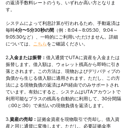
の返済手数料レートのうち、いずれか高い方となりま
す。
システムによって利息計算が行われるため、手動返済は
毎時
4分〜5分30秒の間
（例：8:04～8:05:30、9:04～
9:05:30など）、一時的にご利用いただけません。
詳細
については、
こちら
をご確認ください
。
2.
入金または振替：
借入通貨でUTAに資産を入金または
振替します。借入額は、ウォレット残高から即時に引き
落とされます。この方法は、現物およびデリバティブの
負債から生じる借入額に適用されます。ただし、この方
法による現物負債の返済はAPI経由でのみサポートされ
ています。有効にすると、システムはUTAアカウントで
利用可能なプラスの残高を自動的に利用して、30分間隔
（:00と:30）で未払いの現物負債を返済します。
3.
資産の売却：
証拠金資産を現物取引で売却し、借入資
産と同じ通貨に変換します。ただし、必要証拠金率