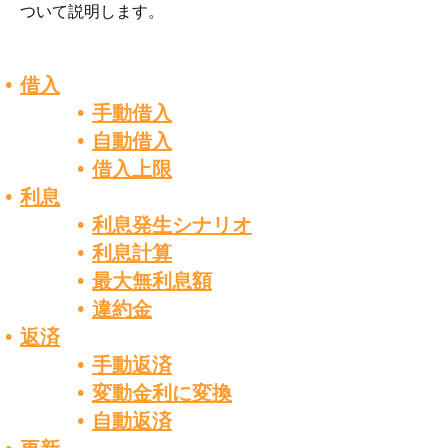
ついて説明します。
借入
手動借入
自動借入
借入上限
利息
利息発生シナリオ
利息計算
最大無利息額
違約金
返済
手動返済
変動金利に変換
自動返済