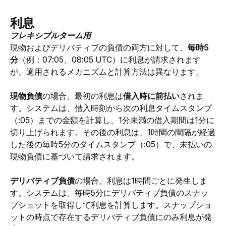
利息
フレキシブルターム用
現物およびデリバティブの負債の両方に対して、
毎時5
分
（例：07:05、08:05 UTC）に利息が請求されます
が、適用されるメカニズムと計算方法は異なります。
現物負債
の場合、最初の利息は
借入時に前払い
されま
す。システムは、借入時刻から次の利息タイムスタンプ
（:05）までの金額を計算し、1分未満の借入期間は1分に
切り上げられます。その後の利息は、1時間の間隔が経過
した後の毎時5分のタイムスタンプ（:05）で、未払いの
現物負債に基づいて請求されます。
デリバティブ負債
の場合、利息は1時間ごとに発生しま
す。システムは、毎時5分にデリバティブ負債のスナッ
プショットを取得して利息を計算します。スナップショ
ットの時点で存在するデリバティブ負債にのみ利息が発