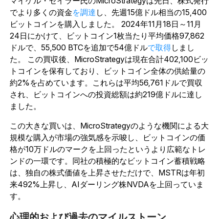
マイ
ケル・セイラー氏のMicroStrategyは先日
、株式発行
でより多くの資金
を調達
し、先週15億ドル相当の15,400
ビットコインを購入しました。
2
024年11月18日～11月
24日にかけて、ビットコイン1枚当たり平均価格97,862
ドルで、55,500 BTCを追加で54億ドル
で取得
しまし
た。
この買収後、MicroStrategyは現在合計402,100ビッ
トコインを保有しており、ビットコイン全体の供給量の
約2%を占めています。これらは平均56,761ドルで買収
され、ビットコインへの投資総額は約219億ドルに達し
ました。
この大きな買いは、MicroStrategyのような機関による大
規模な購入が市場の強気感を示唆し、ビットコインの価
格が10万ドルのマークを上回ったというより広範なトレ
ンドの一環です。同社の積極的なビットコイン蓄積戦略
は、独自の株式価値を上昇させただけで、MSTRは年初
来492%上昇し、AIダーリング株NVDAを上回っていま
す。
心理的および過去のマイルストーン