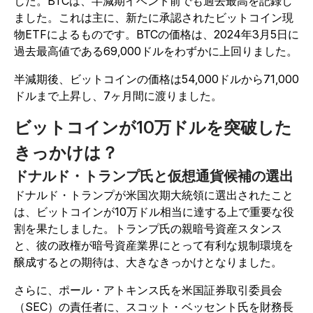
した。BTCは、半減期イベント前でも過去最高を記録し
ました。これは主に、新たに承認されたビットコイン現
物ETFによるものです。
BTCの価格は、2024年3月5日に
過去最高値である69,000ドルをわずかに上回りました。
半減期後、ビットコインの価格は54,000ドルから71,000
ドルまで上昇し、7ヶ月間に渡りました。
ビットコインが10万ドルを突破した
きっかけは？
ドナルド・トランプ氏と仮想通貨候補の選出
ドナルド・トランプが米国次期大統領に選出されたこと
は、ビットコインが10万ドル相当に達する上で重要な役
割を果たしました。トランプ氏の親暗号資産スタンス
と、彼の政権が暗号資産業界にとって有利な規制環境を
醸成するとの期待は、大きなきっかけとなりました。
さらに、ポール・アトキンス氏を米国証券取引委員会
（SEC）の責任者に、スコット・ベッセント氏を財務長