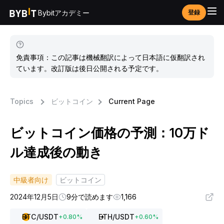
Bybitアカデミー
登録
免責事項：この記事は機械翻訳によって日本語に仮翻訳され
ています。改訂版は後日公開される予定です。
Topics
ビットコイン
Current Page
ビットコイン価格の予測：10万ド
ル達成後の動き
中級者向け
ビットコイン
2024年12月5日
9分で読めます
1,166
BTC
/USDT
ETH
/USDT
+
0.80
%
+
0.60
%