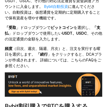
USDT、USDC、その他の対応法定通貨を資金調達アカ
ウントに入金します。
Bybit自動投資
に進んでくださ
い。自動投資は、仮想通貨を定期的に定期購入すること
で保有資産を増やす機能です。
「受取
」ドロップダウン
で
ビットコイン
を選択し
、
「支
払
」ドロップダウンで使用したい
USDT、USDC
、その他
の法定通貨
の金額を入力します
。
頻度
（日次、週次、隔週、月次）と、注文を実行する曜
日
を選択します
。
「続行
」をクリックすると
、DCAプラ
ンが作成されます。
詳細については、こちらのFAQをご
参照ください。
Bybit割引購入でBTCを購入する