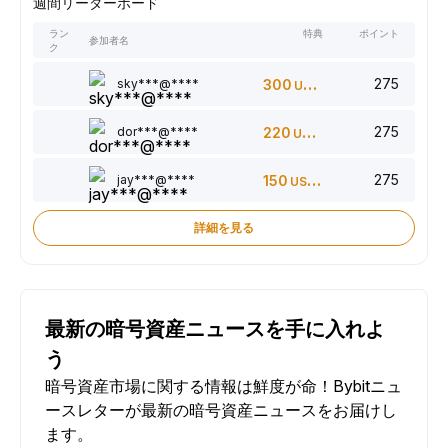
週間リーダーボード
ラン
特典
ポイント
参加者名
ク
275
sky***@****
300
USDT
275
dor***@****
220
USDT
275
jay***@****
150
USDT
詳細を見る
最新の暗号資産ニュースを手に入れよ
う
暗号資産市場に関する情報は鮮度が命！Bybitニュ
ースレターが最新の暗号資産ニュースをお届けし
ます。