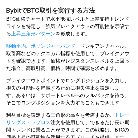
BybitでBTC取引を実行する方法
BTC価格チャートで水平抵抗レベルと上昇支持トレンド
ラインを特定し、強気ブレイクアウトの可能性を示唆す
る
上昇三角形パターン
を形成します。
移動平均
、
ボリンジャーバンド
、ドンキアンチャネル、
取引高
などのテクニカル指標を使用して
、ブレイクアウ
トを確認できます。
価格がレジスタンスレベルを上回っ
た場合、高取引高、価格、時間で確認を求めます。
ブレイクアウトポイントでロングポジションを入力し、
損失の可能性を軽減するために損失停止を設定しま
す。
あるいは、サポートレベルへのプルバックを待ち、
そこでロングポジションを入力することもできます。
利益目標を設定する三角形の高さを考慮するか、
トレー
リングストップロス
注文を使用して、できるだけ長い期
間トレンドに乗ることができます。この戦略は、BTCの
価格上昇の可能性を活用するアプローチを提供します。