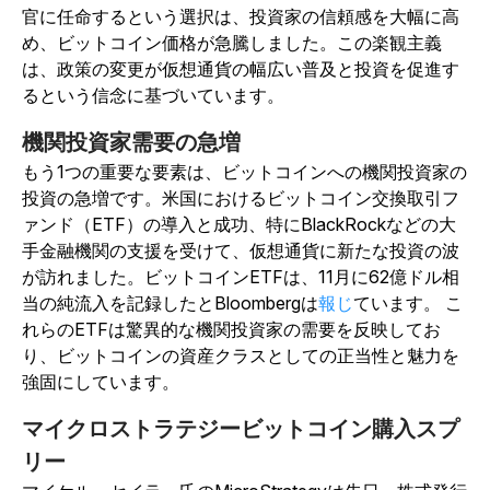
官に任命するという選択は、投資家の信頼感を大幅に高
め、ビットコイン価格が急騰しました。この楽観主義
は、政策の変更が仮想通貨の幅広い普及と投資を促進す
るという信念に基づいています。
機関投資家需要の急増
もう1つの重要な要素は、ビットコインへの機関投資家の
投資の急増です。米国におけるビットコイン交換取引フ
ァンド（ETF）の導入と成功、特にBlackRockなどの大
手金融機関の支援を受けて、仮想通貨に新たな投資の波
が訪れました。ビットコインETFは、11月に62億ドル相
当の純流入を記録したとBloombergは
報じ
ています。
こ
れらのETFは驚異的な機関投資家の需要を反映してお
り、ビットコインの資産クラスとしての正当性と魅力を
強固にしています。
マイクロストラテジービットコイン購入スプ
リー