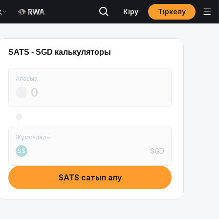
Тіркелу
қ
Кіру
SATS - SGD калькуляторы
Аласыз
Жұмсалады
SGD
S$
SATS сатып алу