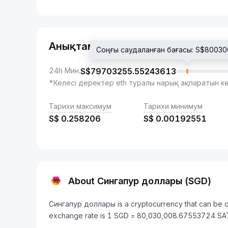
Анықтама
Соңғы саудаланған бағасы: S$8003
24h Мин.
S$
79703255.55243613
*Келесі деректер eth туралы нарық ақпаратын к
Тарихи максимум
Тарихи минимум
S$
0.258206
S$
0.00192551
About Сингапур доллары (SGD)
Сингапур доллары is a cryptocurrency that can be co
exchange rate is 1 SGD = 80,030,008.67553724 SA