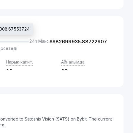
0008.67553724
24h Макс.
S$
82699935.88722907
өрсетеді
Нарық капит.
Айналымда
--
--
nverted to Satoshis Vision (SATS) on Bybit. The current
TS.