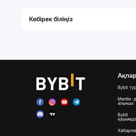
Көбірек біліңіз
Ақпа
Bybit ту
Mantle-д
алыңыз
Bybit
қауымд
Хабарла