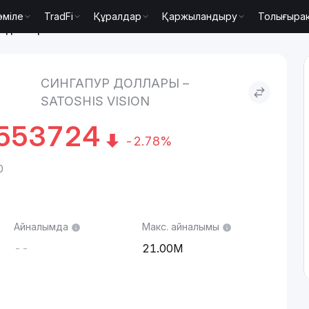
әміле
TradFi
Құралдар
Қаржыландыру
Толығыра
 доллары to Satoshis Vision
СИНГАПУР ДОЛЛАРЫ –
SATOSHIS VISION
7553724
-2.78%
0
Айналымда
Макс. айналымы
--
21.00M