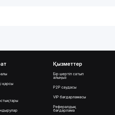
рат
Қызметтер
ралы
Бір шертіп сатып
алыңыз
і қарсы
P2P саудасы
VIP бағдарламасы
астықтары
Рефералдық
ндырулар
бағдарлама