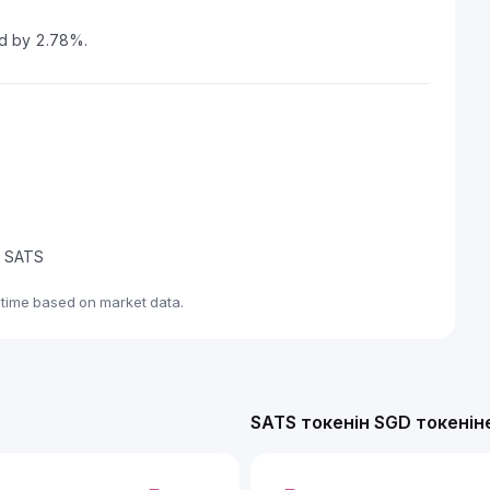
ed by 2.78%.
de SATS
-time based on market data.
SATS токенін SGD токенін