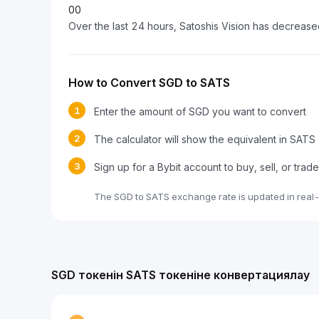
0
0
Over the last 24 hours, Satoshis Vision has decreas
How to Convert SGD to SATS
1
Enter the amount of SGD you want to convert
2
The calculator will show the equivalent in SATS
3
Sign up for a Bybit account to buy, sell, or tra
The SGD to SATS exchange rate is updated in real
SGD токенін SATS токеніне конвертациялау