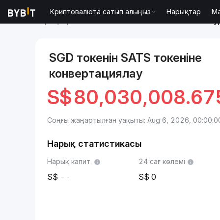
Криптовалюта сатып алыңыз
Нарықтар
М
Нарықтар
Satoshis Vision бағасы SATS
Сингапур
SGD токенін SATS токеніне
конвертациялау
S$
80,030,008.6
Соңғы жаңартылған уақыты: Aug 6, 2026, 00:00:0
Нарық статистикасы
Нарық капит.
24 сағ көлемі
--
0