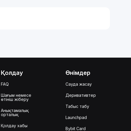
Қолдау
Өнімдер
FAQ
Сауда жасау
Шағым немесе
Деривативтер
өтініш жіберу
Табыс табу
Анықтамалық
орталық
Launchpad
Қолдау хабы
Bybit Card