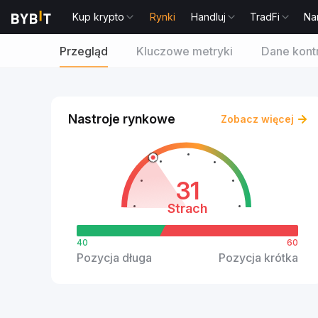
Kup krypto
Rynki
Handluj
TradFi
Na
Przegląd
Kluczowe metryki
Dane kont
Nastroje rynkowe
Zobacz więcej
31
Strach
40
60
Pozycja długa
Pozycja krótka