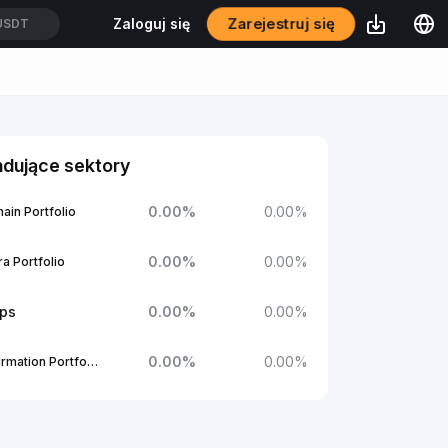
Zarejestruj się
Zaloguj się
USDT
ndujące sektory
0.00
%
0.00
%
ain Portfolio
0.00
%
0.00
%
a Portfolio
ups
0.00
%
0.00
%
0.00
%
0.00
%
1Confirmation Portfolio