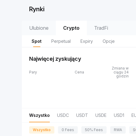
Rynki
Ulubione
Crypto
TradFi
Spot
Perpetual
Expiry
Opcje
Najwięcej zyskujący
Zmiana w
Pary
Cena
ciągu 24
godzin
Wszystko
USDC
USDT
USDE
USD1
E
Wszystko
0 Fees
50% Fees
RWA
S