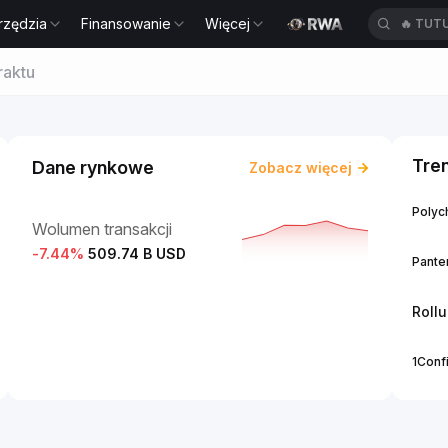
rzędzia
Finansowanie
Więcej
🔥
TUT
raktu
Tre
Dane rynkowe
Zobacz więcej
Polych
Wolumen transakcji
-7.44
%
509.74 B USD
Panter
Roll