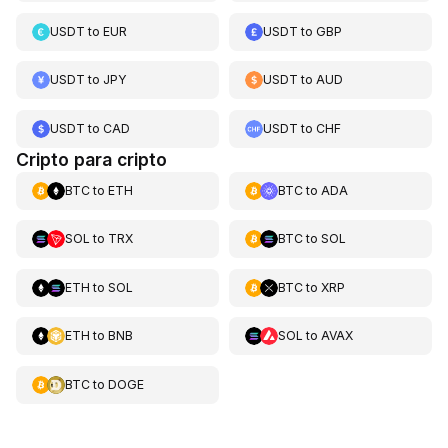
USDT
to
EUR
USDT
to
GBP
USDT
to
JPY
USDT
to
AUD
USDT
to
CAD
USDT
to
CHF
Cripto para cripto
BTC
to
ETH
BTC
to
ADA
SOL
to
TRX
BTC
to
SOL
ETH
to
SOL
BTC
to
XRP
ETH
to
BNB
SOL
to
AVAX
BTC
to
DOGE