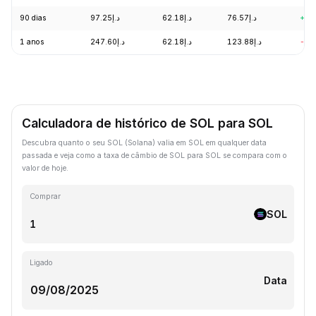
90 dias
د.إ97.25
د.إ62.18
د.إ76.57
+20
1 anos
د.إ247.60
د.إ62.18
د.إ123.88
-57
Calculadora de histórico de SOL para SOL
Descubra quanto o seu SOL (Solana) valia em SOL em qualquer data
passada e veja como a taxa de câmbio de SOL para SOL se compara com o
valor de hoje.
Comprar
SOL
Ligado
Data