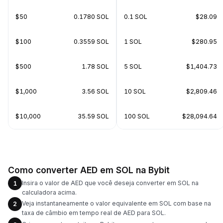
$50
0.1780 SOL
0.1 SOL
$28.09
$100
0.3559 SOL
1 SOL
$280.95
$500
1.78 SOL
5 SOL
$1,404.73
$1,000
3.56 SOL
10 SOL
$2,809.46
$10,000
35.59 SOL
100 SOL
$28,094.64
Como converter AED em SOL na Bybit
Insira o valor de AED que você deseja converter em SOL na
1
calculadora acima.
Veja instantaneamente o valor equivalente em SOL com base na
2
taxa de câmbio em tempo real de AED para SOL.