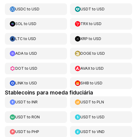
USDC
to
USD
USDT
to
USD
SOL
to
USD
TRX
to
USD
LTC
to
USD
XRP
to
USD
ADA
to
USD
DOGE
to
USD
DOT
to
USD
AVAX
to
USD
LINK
to
USD
SHIB
to
USD
Stablecoins para moeda fiduciária
USDT
to
INR
USDT
to
PLN
USDT
to
RON
USDT
to
USD
USDT
to
PHP
USDT
to
VND