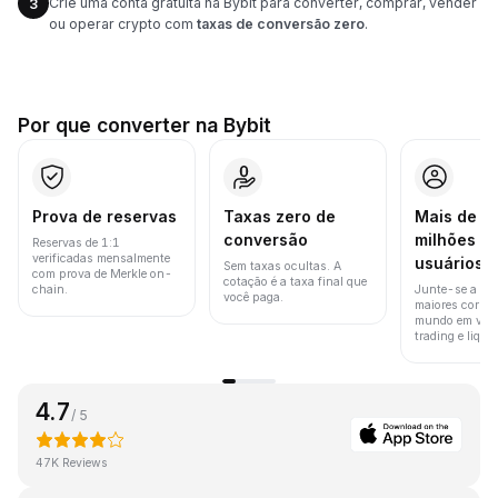
Crie uma conta gratuita na Bybit para converter, comprar, vender
3
ou operar crypto com
taxas de conversão zero
.
Por que converter na Bybit
Prova de reservas
Taxas zero de
Mais de 8
conversão
milhões d
Reservas de 1:1
verificadas mensalmente
usuários
Sem taxas ocultas. A
com prova de Merkle on-
cotação é a taxa final que
chain.
Junte-se a um
você paga.
maiores corret
mundo em vol
trading e liquid
4.7
/ 5
47K Reviews