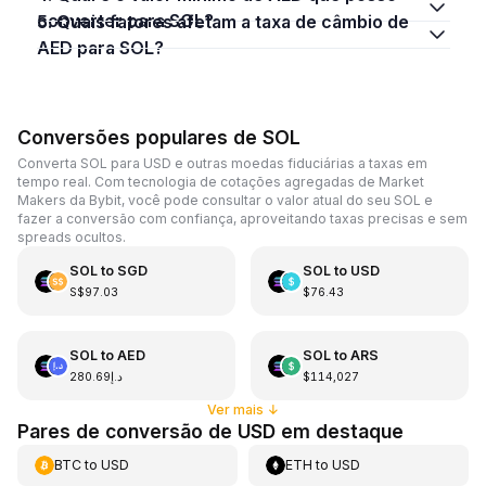
converter para SOL?
5. Quais fatores afetam a taxa de câmbio de
AED para SOL?
Conversões populares de SOL
Converta SOL para USD e outras moedas fiduciárias a taxas em
tempo real. Com tecnologia de cotações agregadas de Market
Makers da Bybit, você pode consultar o valor atual do seu SOL e
fazer a conversão com confiança, aproveitando taxas precisas e sem
spreads ocultos.
SOL
to
SGD
SOL
to
USD
S$97.03
$76.43
SOL
to
AED
SOL
to
ARS
د.إ280.69
$114,027
Ver mais
↓
Pares de conversão de USD em destaque
BTC
to
USD
ETH
to
USD