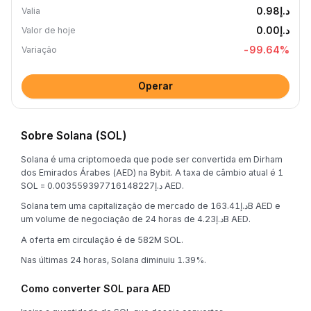
د.إ0.98
Valia
د.إ0.00
Valor de hoje
-99.64
%
Variação
Operar
Sobre Solana (SOL)
Solana é uma criptomoeda que pode ser convertida em Dirham
dos Emirados Árabes (AED) na Bybit. A taxa de câmbio atual é 1
SOL = د.إ0.003559397716148227 AED.
Solana tem uma capitalização de mercado de د.إ163.41B AED e
um volume de negociação de 24 horas de د.إ4.23B AED.
A oferta em circulação é de 582M SOL.
Nas últimas 24 horas, Solana diminuiu 1.39%.
Como converter SOL para AED