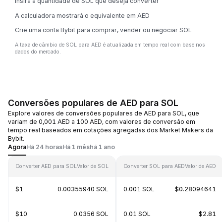
Insira a quantidade de SOL que deseja converter
A calculadora mostrará o equivalente em AED
Crie uma conta Bybit para comprar, vender ou negociar SOL
A taxa de câmbio de SOL para AED é atualizada em tempo real com base nos
dados do mercado.
Conversões populares de AED para SOL
Explore valores de conversões populares de AED para SOL, que
variam de 0,001 AED a 100 AED, com valores de conversão em
tempo real baseados em cotações agregadas dos Market Makers da
Bybit.
Agora
Há 24 horas
Há 1 mês
há 1 ano
Converter AED para SOL
Valor de SOL
Converter SOL para AED
Valor de AED
$1
0.00355940 SOL
0.001 SOL
$0.28094641
$10
0.0356 SOL
0.01 SOL
$2.81