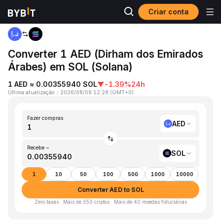
Criar conta
Página inicial
AED to SOL
Converter 1 AED (Dirham dos Emirados
Árabes) em SOL (Solana)
1 AED ≈ 0.00355940 SOL
▼
-1.39%
24h
Última atualização
：
2026/08/09 12:28
(
GMT+0
)
Fazer compras
AED
Recebe ~
SOL
1
10
50
100
500
1000
10000
Converter AED to SOL
Zero taxas · Mais de 350 criptos · Mais de 40 moedas fiduciárias