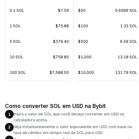
0.1 SOL
$7.59
$50
0.6589 SOL
1 SOL
$75.88
$100
1.32 SOL
5 SOL
$379.40
$500
6.59 SOL
10 SOL
$758.80
$1,000
13.18 SOL
100 SOL
$7,588.00
$10,000
131.79 SOL
Como converter SOL em USD na Bybit
Insira o valor de SOL que você deseja converter em USD na
1
calculadora acima.
Veja instantaneamente o valor equivalente em USD com base na
2
taxa de câmbio em tempo real de SOL para USD.