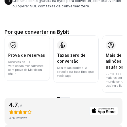
Crie uma conta gratuita na Bybit para converter, comprar, vender
3
ou operar SOL com
taxas de conversão zero
.
Por que converter na Bybit
Prova de reservas
Taxas zero de
Mais de 8
conversão
milhões d
Reservas de 1:1
verificadas mensalmente
usuários
Sem taxas ocultas. A
com prova de Merkle on-
cotação é a taxa final que
chain.
Junte-se a um
você paga.
maiores corret
mundo em vol
trading e liquid
4.7
/ 5
47K Reviews