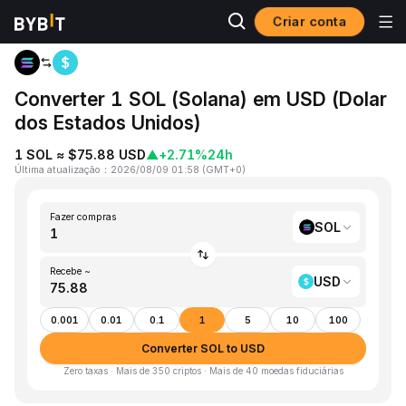
Criar conta
Página inicial
SOL to USD
Converter 1 SOL (Solana) em USD (Dolar
dos Estados Unidos)
1 SOL ≈ $75.88 USD
▲
+2.71%
24h
Última atualização
：
2026/08/09 01:58
(
GMT+0
)
Fazer compras
SOL
Recebe ~
USD
0.001
0.01
0.1
1
5
10
100
Converter SOL to USD
Zero taxas · Mais de 350 criptos · Mais de 40 moedas fiduciárias