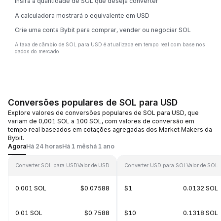
Insira a quantidade de SOL que deseja converter
A calculadora mostrará o equivalente em USD
Crie uma conta Bybit para comprar, vender ou negociar SOL
A taxa de câmbio de SOL para USD é atualizada em tempo real com base nos
dados do mercado.
Conversões populares de SOL para USD
Explore valores de conversões populares de SOL para USD, que
variam de 0,001 SOL a 100 SOL, com valores de conversão em
tempo real baseados em cotações agregadas dos Market Makers da
Bybit.
Agora
Há 24 horas
Há 1 mês
há 1 ano
Converter SOL para USD
Valor de USD
Converter USD para SOL
Valor de SOL
0.001 SOL
$0.07588
$1
0.0132 SOL
0.01 SOL
$0.7588
$10
0.1318 SOL