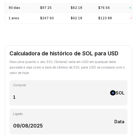
90 dias
$97.25
$62.18
$76.56
+16
1 anos
$247.60
$62.18
$123.88
-57
Calculadora de histórico de SOL para USD
Descubra quanto o seu SOL (Solana) valia em USD em qualquer data
passada e veja como a taxa de câmbio de SOL para USD se compara com o
valor de hoje.
Comprar
SOL
Ligado
Data