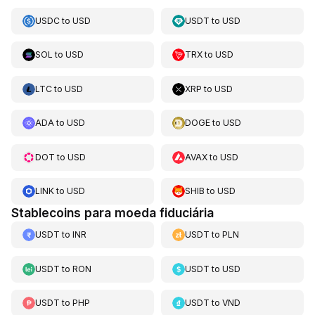
USDC
to
USD
USDT
to
USD
SOL
to
USD
TRX
to
USD
LTC
to
USD
XRP
to
USD
ADA
to
USD
DOGE
to
USD
DOT
to
USD
AVAX
to
USD
LINK
to
USD
SHIB
to
USD
Stablecoins para moeda fiduciária
USDT
to
INR
USDT
to
PLN
USDT
to
RON
USDT
to
USD
USDT
to
PHP
USDT
to
VND