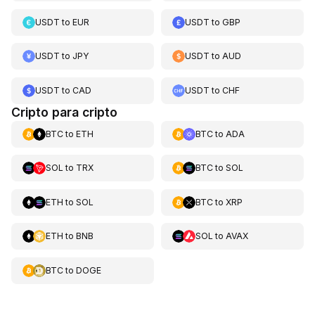
USDT
to
EUR
USDT
to
GBP
USDT
to
JPY
USDT
to
AUD
USDT
to
CAD
USDT
to
CHF
Cripto para cripto
BTC
to
ETH
BTC
to
ADA
SOL
to
TRX
BTC
to
SOL
ETH
to
SOL
BTC
to
XRP
ETH
to
BNB
SOL
to
AVAX
BTC
to
DOGE