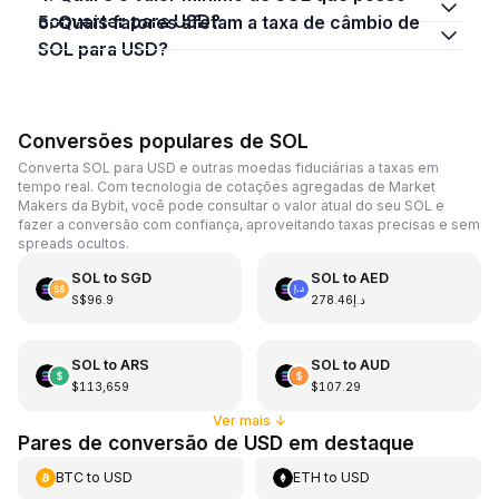
converter para USD?
5. Quais fatores afetam a taxa de câmbio de
SOL para USD?
Conversões populares de SOL
Converta SOL para USD e outras moedas fiduciárias a taxas em
tempo real. Com tecnologia de cotações agregadas de Market
Makers da Bybit, você pode consultar o valor atual do seu SOL e
fazer a conversão com confiança, aproveitando taxas precisas e sem
spreads ocultos.
SOL
to
SGD
SOL
to
AED
S$96.9
د.إ278.46
SOL
to
ARS
SOL
to
AUD
$113,659
$107.29
Ver mais
↓
Pares de conversão de USD em destaque
BTC
to
USD
ETH
to
USD