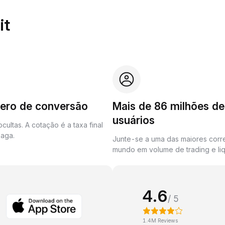
it
zero de conversão
Mais de 86 milhões de
usuários
cultas. A cotação é a taxa final
aga.
Junte-se a uma das maiores corr
mundo em volume de trading e liq
4.6
/ 5
1.4M Reviews