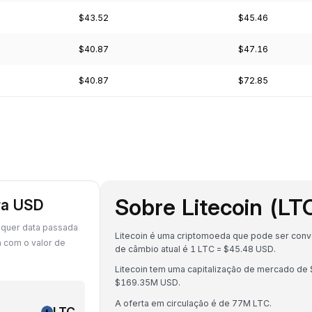
$43.52
$45.46
$40.87
$47.16
$40.87
$72.85
Sobre Litecoin (LT
ara USD
lquer data passada
Litecoin é uma criptomoeda que pode ser conve
 com o valor de
de câmbio atual é 1 LTC = $45.48 USD.
Litecoin tem uma capitalização de mercado de
$169.35M USD.
A oferta em circulação é de 77M LTC.
LTC