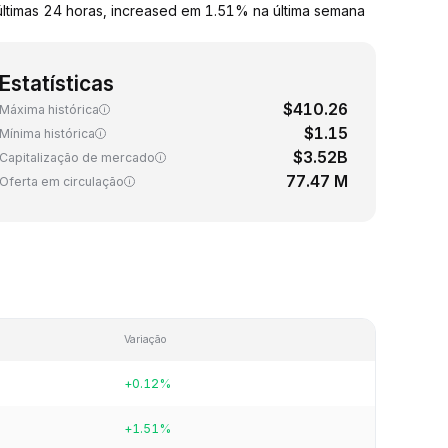
últimas 24 horas, increased em 1.51% na última semana
Estatísticas
$410.26
Máxima histórica
$1.15
Mínima histórica
$3.52B
Capitalização de mercado
77.47 M
Oferta em circulação
Variação
+0.12%
+1.51%