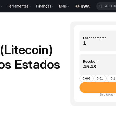
Ferramentas
Finanças
Mais
🔥
ETH
Fazer compras
(Litecoin)
os Estados
Recebe ~
0.001
0.01
0.1
Zero taxas ·