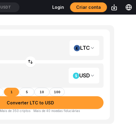
Criar conta
Login
/USDT
LTC
USD
1
5
10
100
Converter LTC to USD
 Mais de 350 criptos · Mais de 40 moedas fiduciárias