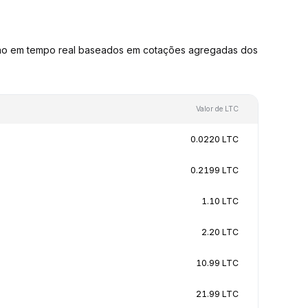
são em tempo real baseados em cotações agregadas dos
Valor de LTC
0.0220 LTC
0.2199 LTC
1.10 LTC
2.20 LTC
10.99 LTC
21.99 LTC