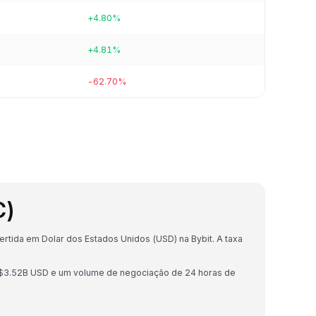
+4.80%
+4.81%
-62.70%
C)
rtida em Dolar dos Estados Unidos (USD) na Bybit. A taxa
 $3.52B USD e um volume de negociação de 24 horas de