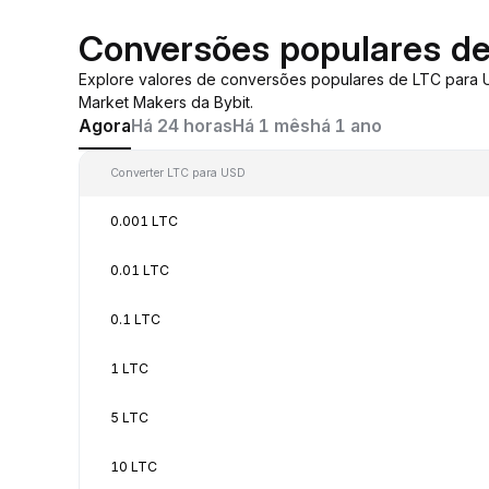
Conversões populares d
Explore valores de conversões populares de LTC para
Market Makers da Bybit.
Agora
Há 24 horas
Há 1 mês
há 1 ano
Converter LTC para USD
0.001 LTC
0.01 LTC
0.1 LTC
1 LTC
5 LTC
10 LTC