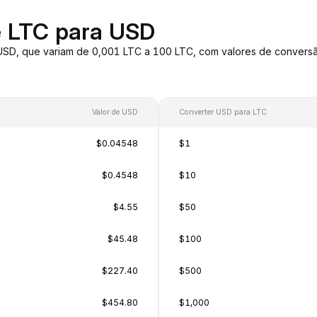
e LTC para USD
 USD, que variam de 0,001 LTC a 100 LTC, com valores de conver
Valor de USD
Converter USD para LTC
$0.04548
$1
$0.4548
$10
$4.55
$50
$45.48
$100
$227.40
$500
$454.80
$1,000