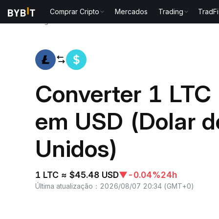
Comprar Cripto
Mercados
Trading
TradFi
Página inicial
LTC to USD
Converter 1 LTC 
em USD (Dolar d
Unidos)
1 LTC ≈ $45.48 USD
▼
-0.04%
24h
Última atualização
：
2026/08/07 20:34
(
GMT+0
)