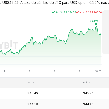
do a US$45.49. A taxa de câmbio de LTC para USD up em 0.12% nas 
Alta
:
$
45.945456
Baixa
:
$
43.926706
Baixa
Média
$45.40
$45.44
$44.18
$44.80