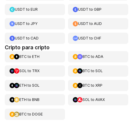
USDT
to
EUR
USDT
to
GBP
USDT
to
JPY
USDT
to
AUD
USDT
to
CAD
USDT
to
CHF
Cripto para cripto
BTC
to
ETH
BTC
to
ADA
SOL
to
TRX
BTC
to
SOL
ETH
to
SOL
BTC
to
XRP
ETH
to
BNB
SOL
to
AVAX
BTC
to
DOGE