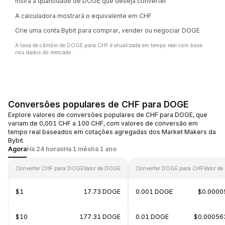
Insira a quantidade de DOGE que deseja converter
A calculadora mostrará o equivalente em CHF
Crie uma conta Bybit para comprar, vender ou negociar DOGE
A taxa de câmbio de DOGE para CHF é atualizada em tempo real com base
nos dados do mercado.
Conversões populares de CHF para DOGE
Explore valores de conversões populares de CHF para DOGE, que
variam de 0,001 CHF a 100 CHF, com valores de conversão em
tempo real baseados em cotações agregadas dos Market Makers da
Bybit.
Agora
Há 24 horas
Há 1 mês
há 1 ano
Converter CHF para DOGE
Valor de DOGE
Converter DOGE para CHF
Valor de
$1
17.73 DOGE
0.001 DOGE
$0.0000
$10
177.31 DOGE
0.01 DOGE
$0.00056