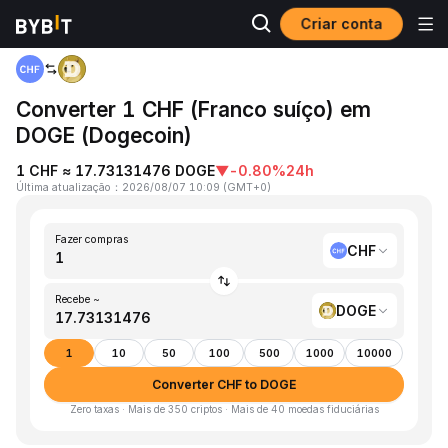
Criar conta
Página inicial
CHF to DOGE
Converter 1 CHF (Franco suíço) em
DOGE (Dogecoin)
1 CHF ≈ 17.73131476 DOGE
▼
-0.80%
24h
Última atualização
：
2026/08/07 10:09
(
GMT+0
)
Fazer compras
CHF
Recebe ~
DOGE
1
10
50
100
500
1000
10000
Converter CHF to DOGE
Zero taxas · Mais de 350 criptos · Mais de 40 moedas fiduciárias