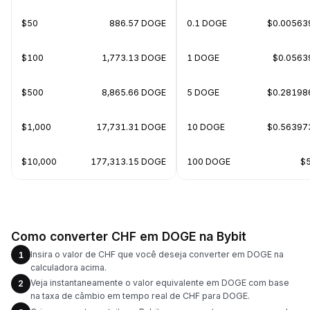
$50
886.57 DOGE
0.1 DOGE
$0.00563
$100
1,773.13 DOGE
1 DOGE
$0.0563
$500
8,865.66 DOGE
5 DOGE
$0.28198
$1,000
17,731.31 DOGE
10 DOGE
$0.56397
$10,000
177,313.15 DOGE
100 DOGE
$5
Como converter CHF em DOGE na Bybit
Insira o valor de CHF que você deseja converter em DOGE na
1
calculadora acima.
Veja instantaneamente o valor equivalente em DOGE com base
2
na taxa de câmbio em tempo real de CHF para DOGE.