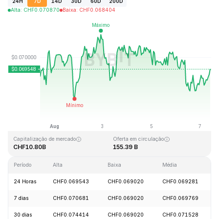
24H
7D
14D
30D
60D
200D
Alta
:
CHF
0.070870
Baixa
:
CHF
0.068404
Última atualização: 2026-08-07, 10:09 GMT+0
Máxima histórica
Mínima histórica
CHF0.731578
CHF0.000087
Capitalização de mercado
Oferta em circulação
CHF10.80B
155.39 B
Período
Alta
Baixa
Média
24 Horas
CHF0.069543
CHF0.069020
CHF0.069281
7 dias
CHF0.070681
CHF0.069020
CHF0.069769
30 dias
CHF0.074414
CHF0.069020
CHF0.071528