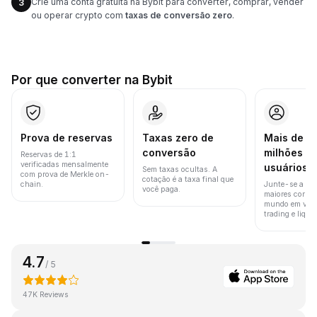
Crie uma conta gratuita na Bybit para converter, comprar, vender
3
ou operar crypto com
taxas de conversão zero
.
Por que converter na Bybit
Prova de reservas
Taxas zero de
Mais de 8
conversão
milhões d
Reservas de 1:1
verificadas mensalmente
usuários
Sem taxas ocultas. A
com prova de Merkle on-
cotação é a taxa final que
chain.
Junte-se a um
você paga.
maiores corret
mundo em vol
trading e liquid
4.7
/ 5
47K Reviews