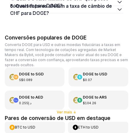
converter para DOGE?
5. Quais fatores afetam a taxa de câmbio de
CHF para DOGE?
Conversões populares de DOGE
Converta DOGE para USD e outras moedas fiduciárias a taxas em
tempo real. Com tecnologia de cotações agregadas de Market
Makers da Bybit, você pode consultar o valor atual do seu DOGE e
fazer a conversão com confiança, aproveitando taxas precisas e sem
spreads ocultos.
DOGE
to
SGD
DOGE
to
USD
S$0.089
$0.07
DOGE
to
AED
DOGE
to
ARS
د.إ0.255
$104.26
Ver mais
↓
Pares de conversão de USD em destaque
BTC
to
USD
ETH
to
USD