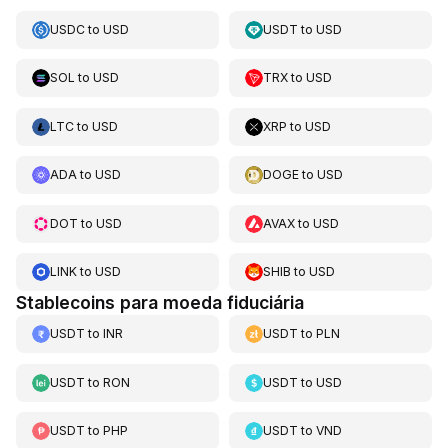
USDC
to
USD
USDT
to
USD
SOL
to
USD
TRX
to
USD
LTC
to
USD
XRP
to
USD
ADA
to
USD
DOGE
to
USD
DOT
to
USD
AVAX
to
USD
LINK
to
USD
SHIB
to
USD
Stablecoins para moeda fiduciária
USDT
to
INR
USDT
to
PLN
USDT
to
RON
USDT
to
USD
USDT
to
PHP
USDT
to
VND