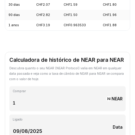
30 dias
CHF2.07
CHF1.59
CHF1.80
-1
90 dias
CHF2.82
CHF1.50
CHF1.96
-2
1 anos
CHF3.19
CHF0.963533
CHF1.88
-4
Calculadora de histórico de NEAR para NEAR
Descubra quanto o seu NEAR (NEAR Protocol) valia em NEAR em qualquer
data passada e veja como a taxa de câmbio de NEAR para NEAR se compara
com o valor de hoje.
Comprar
NEAR
Ligado
Data