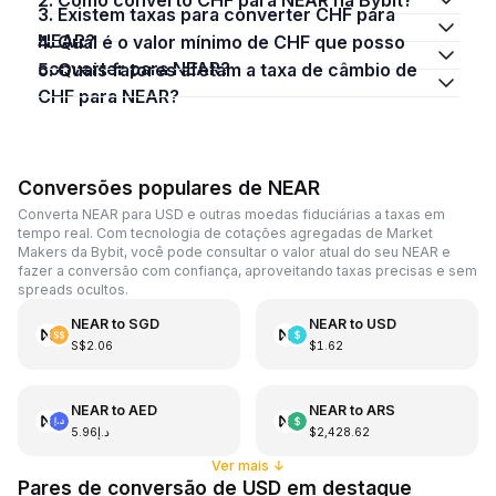
3. Existem taxas para converter CHF para
NEAR?
4. Qual é o valor mínimo de CHF que posso
converter para NEAR?
5. Quais fatores afetam a taxa de câmbio de
CHF para NEAR?
Conversões populares de NEAR
Converta NEAR para USD e outras moedas fiduciárias a taxas em
tempo real. Com tecnologia de cotações agregadas de Market
Makers da Bybit, você pode consultar o valor atual do seu NEAR e
fazer a conversão com confiança, aproveitando taxas precisas e sem
spreads ocultos.
NEAR
to
SGD
NEAR
to
USD
S$2.06
$1.62
NEAR
to
AED
NEAR
to
ARS
د.إ5.96
$2,428.62
Ver mais
↓
Pares de conversão de USD em destaque