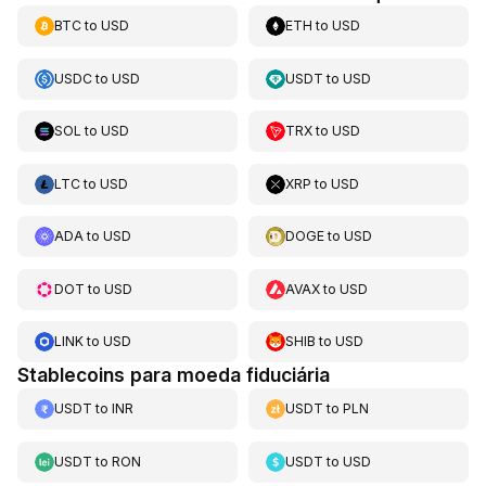
BTC
to
USD
ETH
to
USD
USDC
to
USD
USDT
to
USD
SOL
to
USD
TRX
to
USD
LTC
to
USD
XRP
to
USD
ADA
to
USD
DOGE
to
USD
DOT
to
USD
AVAX
to
USD
LINK
to
USD
SHIB
to
USD
Stablecoins para moeda fiduciária
USDT
to
INR
USDT
to
PLN
USDT
to
RON
USDT
to
USD