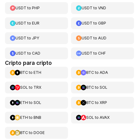
USDT
to
PHP
USDT
to
VND
USDT
to
EUR
USDT
to
GBP
USDT
to
JPY
USDT
to
AUD
USDT
to
CAD
USDT
to
CHF
Cripto para cripto
BTC
to
ETH
BTC
to
ADA
SOL
to
TRX
BTC
to
SOL
ETH
to
SOL
BTC
to
XRP
ETH
to
BNB
SOL
to
AVAX
BTC
to
DOGE