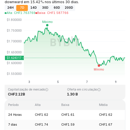
downward em 15.42% nos últimos 30 dias.
24H
7D
14D
30D
60D
200D
Alta
:
CHF
1.763769
Baixa
:
CHF
1.587766
Última atualização: 2026-08-09, 14:17 GMT+0
Máxima histórica
Mínima histórica
CHF20.44
CHF0.526762
Capitalização de mercado
Oferta em circulação
CHF2.12B
1.30 B
Período
Alta
Baixa
Média
Va
24 Horas
CHF1.62
CHF1.61
CHF1.62
+1
7 dias
CHF1.74
CHF1.59
CHF1.67
-4