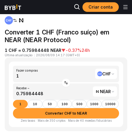
Criar conta
Página inicial
CHF to NEAR
Converter 1 CHF (Franco suíço) em
NEAR (NEAR Protocol)
1 CHF ≈ 0.75984448 NEAR
▼
-0.37%
24h
Última atualização
：
2026/08/09 14:17
(
GMT+0
)
Fazer compras
CHF
Recebe ~
NEAR
1
10
50
100
500
1000
10000
Converter CHF to NEAR
Zero taxas · Mais de 350 criptos · Mais de 40 moedas fiduciárias