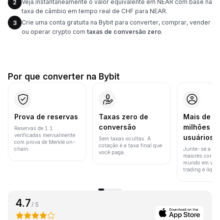
Veja instantaneamente o valor equivalente em NEAR com base na
2
taxa de câmbio em tempo real de CHF para NEAR.
Crie uma conta gratuita na Bybit para converter, comprar, vender
3
ou operar crypto com
taxas de conversão zero
.
Por que converter na Bybit
Prova de reservas
Taxas zero de
Mais de 8
conversão
milhões d
Reservas de 1:1
verificadas mensalmente
usuários
Sem taxas ocultas. A
com prova de Merkle on-
cotação é a taxa final que
chain.
Junte-se a um
você paga.
maiores corret
mundo em vol
trading e liquid
4.7
/ 5