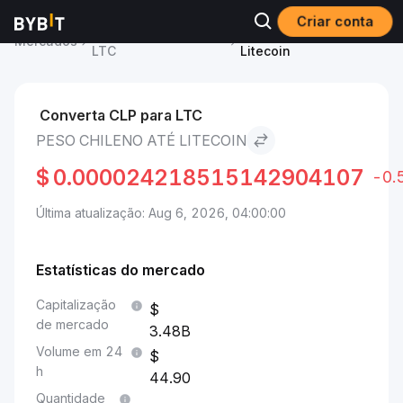
Criar conta
Preço de Litecoin
Peso chileno to
Mercados
LTC
Litecoin
Converta CLP para LTC
PESO CHILENO ATÉ LITECOIN
$
0.000024218515142904107
-0.
Última atualização: Aug 6, 2026, 04:00:00
Estatísticas do mercado
Capitalização
de mercado
3.48B
Volume em 24
h
44.90
Quantidade