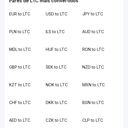
Pares de LTC mais convertidos
EUR to LTC
USD to LTC
JPY to LTC
PLN to LTC
ILS to LTC
AUD to LTC
MDL to LTC
HUF to LTC
RON to LTC
GBP to LTC
SEK to LTC
NZD to LTC
KZT to LTC
NOK to LTC
MXN to LTC
CHF to LTC
DKK to LTC
BGN to LTC
AED to LTC
CZK to LTC
CLP to LTC