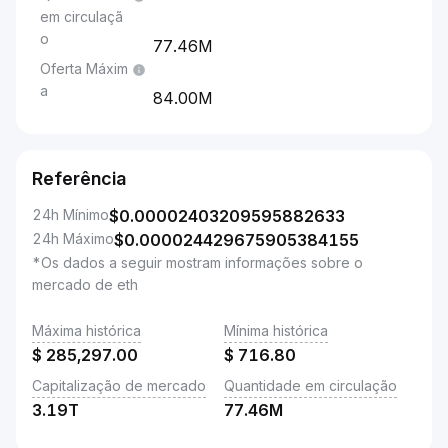
em circulaçã
o
77.46M
Oferta Máxim
a
84.00M
Referência
24h Mínimo
$
0.00002403209595882633
24h Máximo
$
0.000024429675905384155
*Os dados a seguir mostram informações sobre o
mercado de eth
Máxima histórica
Mínima histórica
$
285,297.00
$
716.80
Capitalização de mercado
Quantidade em circulação
3.19T
77.46M