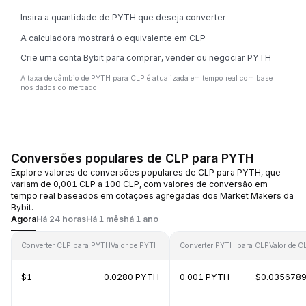
Insira a quantidade de PYTH que deseja converter
A calculadora mostrará o equivalente em CLP
Crie uma conta Bybit para comprar, vender ou negociar PYTH
A taxa de câmbio de PYTH para CLP é atualizada em tempo real com base
nos dados do mercado.
Conversões populares de CLP para PYTH
Explore valores de conversões populares de CLP para PYTH, que
variam de 0,001 CLP a 100 CLP, com valores de conversão em
tempo real baseados em cotações agregadas dos Market Makers da
Bybit.
Agora
Há 24 horas
Há 1 mês
há 1 ano
Converter CLP para PYTH
Valor de PYTH
Converter PYTH para CLP
Valor de C
$1
0.0280 PYTH
0.001 PYTH
$0.035678