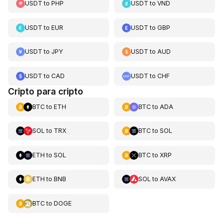
USDT
to
PHP
USDT
to
VND
USDT
to
EUR
USDT
to
GBP
USDT
to
JPY
USDT
to
AUD
USDT
to
CAD
USDT
to
CHF
Cripto para cripto
BTC
to
ETH
BTC
to
ADA
SOL
to
TRX
BTC
to
SOL
ETH
to
SOL
BTC
to
XRP
ETH
to
BNB
SOL
to
AVAX
BTC
to
DOGE