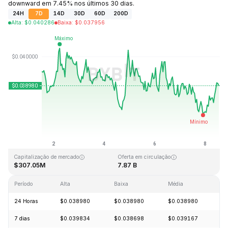
downward em 7.45% nos últimos 30 dias.
24H
7D
14D
30D
60D
200D
Alta
:
$
0.040286
Baixa
:
$
0.037956
Última atualização: 2026-08-08, 12:52 GMT+0
Máxima histórica
Mínima histórica
$1.20
$0.029535
Capitalização de mercado
Oferta em circulação
$307.05M
7.87 B
Período
Alta
Baixa
Média
Va
24 Horas
$0.038980
$0.038980
$0.038980
+
7 dias
$0.039834
$0.038698
$0.039167
-