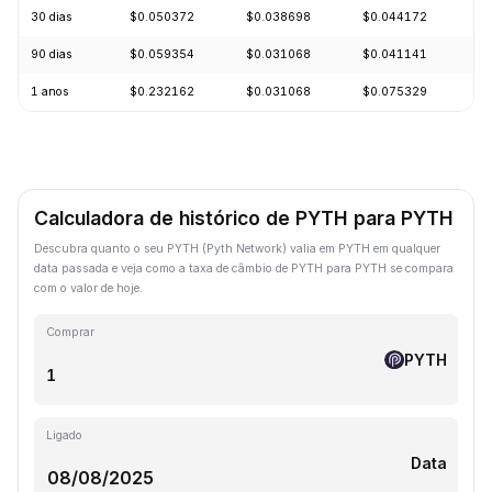
30 dias
$0.050372
$0.038698
$0.044172
-
90 dias
$0.059354
$0.031068
$0.041141
+
1 anos
$0.232162
$0.031068
$0.075329
-
Calculadora de histórico de PYTH para PYTH
Descubra quanto o seu PYTH (Pyth Network) valia em PYTH em qualquer
data passada e veja como a taxa de câmbio de PYTH para PYTH se compara
com o valor de hoje.
Comprar
PYTH
Ligado
Data