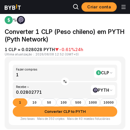
Criar conta
Página inicial
CLP to PYTH
Converter 1 CLP (Peso chileno) em PYTH
(Pyth Network)
1 CLP ≈ 0.028028 PYTH
▼
-0.61%
24h
Última atualização
：
2026/08/08 12:52
(
GMT+0
)
Fazer compras
CLP
Recebe ~
PYTH
1
10
50
100
500
1000
10000
Converter CLP to PYTH
Zero taxas · Mais de 350 criptos · Mais de 40 moedas fiduciárias