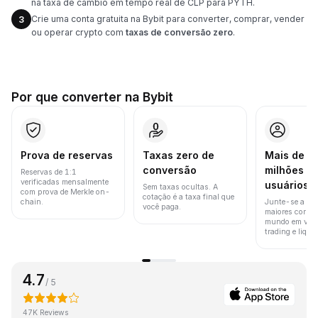
na taxa de câmbio em tempo real de CLP para PYTH.
Crie uma conta gratuita na Bybit para converter, comprar, vender
3
ou operar crypto com
taxas de conversão zero
.
Por que converter na Bybit
Prova de reservas
Taxas zero de
Mais de 8
conversão
milhões d
Reservas de 1:1
verificadas mensalmente
usuários
Sem taxas ocultas. A
com prova de Merkle on-
cotação é a taxa final que
chain.
Junte-se a um
você paga.
maiores corret
mundo em vol
trading e liquid
4.7
/ 5
47K Reviews