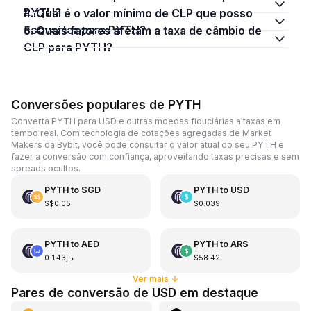
PYTH?
4. Qual é o valor mínimo de CLP que posso
converter para PYTH?
5. Quais fatores afetam a taxa de câmbio de
CLP para PYTH?
Conversões populares de PYTH
Converta PYTH para USD e outras moedas fiduciárias a taxas em
tempo real. Com tecnologia de cotações agregadas de Market
Makers da Bybit, você pode consultar o valor atual do seu PYTH e
fazer a conversão com confiança, aproveitando taxas precisas e sem
spreads ocultos.
PYTH
to
SGD
PYTH
to
USD
S$0.05
$0.039
PYTH
to
AED
PYTH
to
ARS
د.إ0.143
$58.42
Ver mais
↓
Pares de conversão de USD em destaque