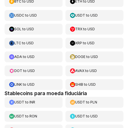
BTC
to
USD
ETH
to
USD
USDC
to
USD
USDT
to
USD
SOL
to
USD
TRX
to
USD
LTC
to
USD
XRP
to
USD
ADA
to
USD
DOGE
to
USD
DOT
to
USD
AVAX
to
USD
LINK
to
USD
SHIB
to
USD
Stablecoins para moeda fiduciária
USDT
to
INR
USDT
to
PLN
USDT
to
RON
USDT
to
USD