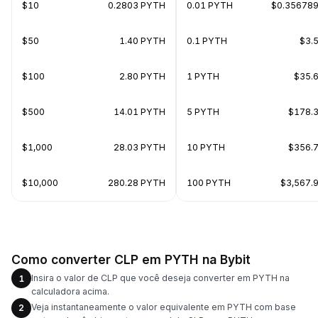
$10
0.2803 PYTH
0.01 PYTH
$0.35678
$50
1.40 PYTH
0.1 PYTH
$3.
$100
2.80 PYTH
1 PYTH
$35.
$500
14.01 PYTH
5 PYTH
$178.
$1,000
28.03 PYTH
10 PYTH
$356.
$10,000
280.28 PYTH
100 PYTH
$3,567.
Como converter CLP em PYTH na Bybit
Insira o valor de CLP que você deseja converter em PYTH na
1
calculadora acima.
Veja instantaneamente o valor equivalente em PYTH com base
2