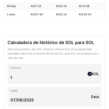
90 dias
Kč97.25
Kč62.18
Kč76.98
+9.
1 anos
Kč247.60
Kč62.18
Kč124.43
-5
Calculadora de histórico de SOL para SOL
Descubra quanto o seu SOL (Solana) valia em SOL em qualquer data
passada e veja como a taxa de câmbio de SOL para SOL se compara com o
valor de hoje.
Comprar
SOL
Ligado
Data