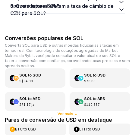
converter para SOL?
5. Quais fatores afetam a taxa de câmbio de
CZK para SOL?
Conversões populares de SOL
Converta SOL para USD e outras moedas fiduciárias a taxas em
tempo real. Com tecnologia de cotações agregadas de Market
Makers da Bybit, você pode consultar o valor atual do seu SOL e
fazer a conversão com confiança, aproveitando taxas precisas e sem
spreads ocultos.
SOL
to
SGD
SOL
to
USD
S$94.39
$73.83
SOL
to
AED
SOL
to
ARS
د.إ271.17
$110,657
Ver mais
↓
Pares de conversão de USD em destaque
BTC
to
USD
ETH
to
USD