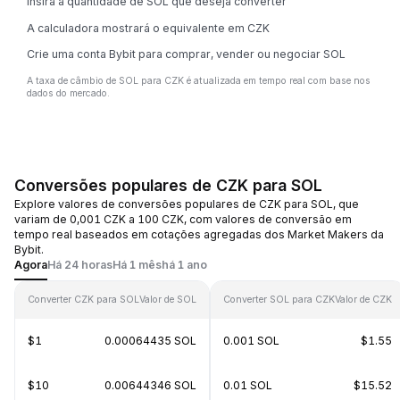
Insira a quantidade de SOL que deseja converter
A calculadora mostrará o equivalente em CZK
Crie uma conta Bybit para comprar, vender ou negociar SOL
A taxa de câmbio de SOL para CZK é atualizada em tempo real com base nos
dados do mercado.
Conversões populares de CZK para SOL
Explore valores de conversões populares de CZK para SOL, que
variam de 0,001 CZK a 100 CZK, com valores de conversão em
tempo real baseados em cotações agregadas dos Market Makers da
Bybit.
Agora
Há 24 horas
Há 1 mês
há 1 ano
Converter CZK para SOL
Valor de SOL
Converter SOL para CZK
Valor de CZK
$1
0.00064435 SOL
0.001 SOL
$1.55
$10
0.00644346 SOL
0.01 SOL
$15.52