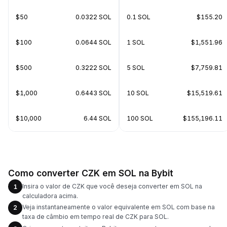
$50
0.0322 SOL
0.1 SOL
$155.20
$100
0.0644 SOL
1 SOL
$1,551.96
$500
0.3222 SOL
5 SOL
$7,759.81
$1,000
0.6443 SOL
10 SOL
$15,519.61
$10,000
6.44 SOL
100 SOL
$155,196.11
Como converter CZK em SOL na Bybit
Insira o valor de CZK que você deseja converter em SOL na
1
calculadora acima.
Veja instantaneamente o valor equivalente em SOL com base na
2
taxa de câmbio em tempo real de CZK para SOL.