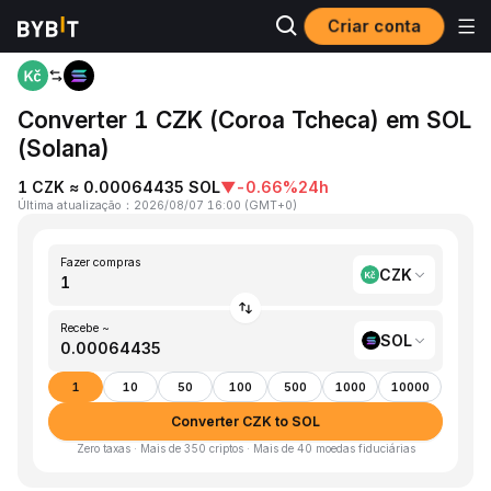
Criar conta
Página inicial
CZK to SOL
Converter 1 CZK (Coroa Tcheca) em SOL
(Solana)
1 CZK ≈ 0.00064435 SOL
▼
-0.66%
24h
Última atualização
：
2026/08/07 16:00
(
GMT+0
)
Fazer compras
CZK
Recebe ~
SOL
1
10
50
100
500
1000
10000
Converter CZK to SOL
Zero taxas · Mais de 350 criptos · Mais de 40 moedas fiduciárias