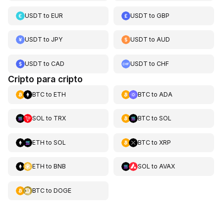
USDT
to
EUR
USDT
to
GBP
USDT
to
JPY
USDT
to
AUD
USDT
to
CAD
USDT
to
CHF
Cripto para cripto
BTC
to
ETH
BTC
to
ADA
SOL
to
TRX
BTC
to
SOL
ETH
to
SOL
BTC
to
XRP
ETH
to
BNB
SOL
to
AVAX
BTC
to
DOGE