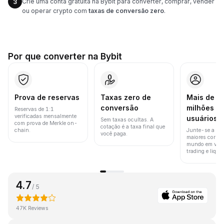
Crie uma conta gratuita na Bybit para converter, comprar, vender
3
ou operar crypto com
taxas de conversão zero
.
Por que converter na Bybit
Prova de reservas
Taxas zero de
Mais de 8
conversão
milhões d
Reservas de 1:1
verificadas mensalmente
usuários
Sem taxas ocultas. A
com prova de Merkle on-
cotação é a taxa final que
chain.
Junte-se a um
você paga.
maiores corret
mundo em vol
trading e liquid
4.7
/ 5
47K Reviews