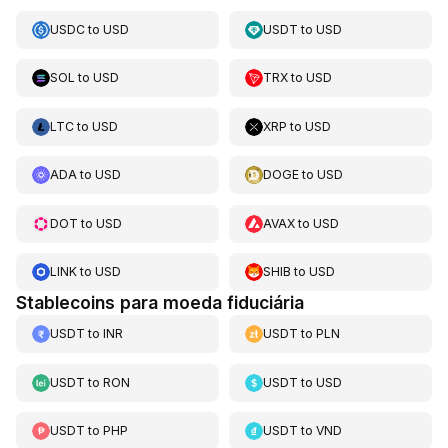
USDC
to
USD
USDT
to
USD
SOL
to
USD
TRX
to
USD
LTC
to
USD
XRP
to
USD
ADA
to
USD
DOGE
to
USD
DOT
to
USD
AVAX
to
USD
LINK
to
USD
SHIB
to
USD
Stablecoins para moeda fiduciária
USDT
to
INR
USDT
to
PLN
USDT
to
RON
USDT
to
USD
USDT
to
PHP
USDT
to
VND