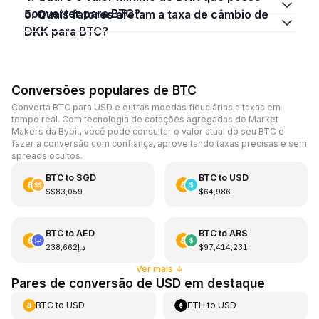
converter para BTC?
5. Quais fatores afetam a taxa de câmbio de
DKK para BTC?
Conversões populares de BTC
Converta BTC para USD e outras moedas fiduciárias a taxas em
tempo real. Com tecnologia de cotações agregadas de Market
Makers da Bybit, você pode consultar o valor atual do seu BTC e
fazer a conversão com confiança, aproveitando taxas precisas e sem
spreads ocultos.
BTC
to
SGD
BTC
to
USD
S$83,059
$64,986
BTC
to
AED
BTC
to
ARS
د.إ238,662
$97,414,231
Ver mais
↓
Pares de conversão de USD em destaque
BTC
to
USD
ETH
to
USD