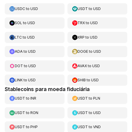
USDC
to
USD
USDT
to
USD
SOL
to
USD
TRX
to
USD
LTC
to
USD
XRP
to
USD
ADA
to
USD
DOGE
to
USD
DOT
to
USD
AVAX
to
USD
LINK
to
USD
SHIB
to
USD
Stablecoins para moeda fiduciária
USDT
to
INR
USDT
to
PLN
USDT
to
RON
USDT
to
USD
USDT
to
PHP
USDT
to
VND