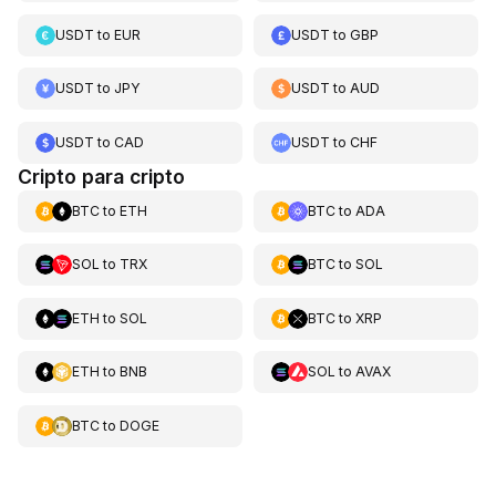
USDT
to
EUR
USDT
to
GBP
USDT
to
JPY
USDT
to
AUD
USDT
to
CAD
USDT
to
CHF
Cripto para cripto
BTC
to
ETH
BTC
to
ADA
SOL
to
TRX
BTC
to
SOL
ETH
to
SOL
BTC
to
XRP
ETH
to
BNB
SOL
to
AVAX
BTC
to
DOGE