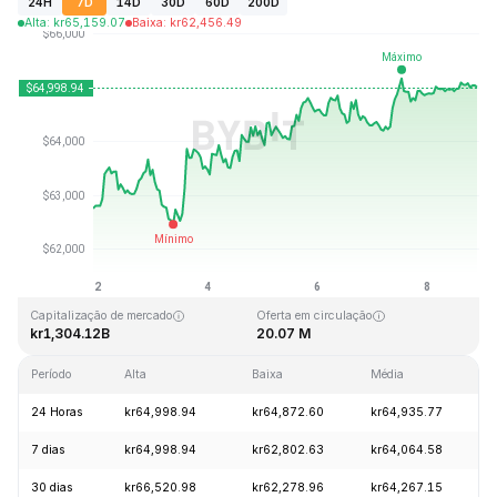
24H
7D
14D
30D
60D
200D
Alta
:
kr
65,159.07
Baixa
:
kr
62,456.49
Última atualização: 2026-08-08, 21:37 GMT+0
Máxima histórica
Mínima histórica
kr126,080.00
kr67.81
Capitalização de mercado
Oferta em circulação
kr1,304.12B
20.07 M
Período
Alta
Baixa
Média
V
24 Horas
kr64,998.94
kr64,872.60
kr64,935.77
+
7 dias
kr64,998.94
kr62,802.63
kr64,064.58
+
30 dias
kr66,520.98
kr62,278.96
kr64,267.15
+