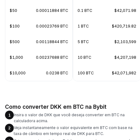
$50
0.00011884 BTC
0.1 BTC
$42,071.98
$100
0.00023769 BTC
1 BTC
$420,719.82
$500
0.00118844 BTC
5 BTC
$2,103,599
$1,000
0.00237688 BTC
10 BTC
$4,207,198
$10,000
0.0238 BTC
100 BTC
$42,071,982
Como converter DKK em BTC na Bybit
Insira o valor de DKK que você deseja converter em BTC na
1
calculadora acima.
Veja instantaneamente o valor equivalente em BTC com base na
2
taxa de câmbio em tempo real de DKK para BTC.