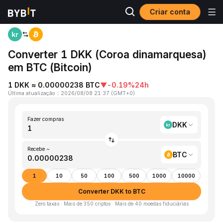
Criar conta
Página inicial
DKK to BTC
Converter 1 DKK (Coroa dinamarquesa)
em BTC (Bitcoin)
1 DKK ≈ 0.00000238 BTC
▼
-0.19%
24h
Última atualização
：
2026/08/08 21:37
(
GMT+0
)
Fazer compras
DKK
Recebe ~
BTC
1
10
50
100
500
1000
10000
Converter DKK to BTC
Zero taxas · Mais de 350 criptos · Mais de 40 moedas fiduciárias