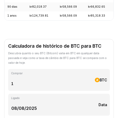
90 dias
kr82,018.37
kr58,566.09
kr66,832.65
+
1 anos
kr124,739.81
kr58,566.09
kr85,318.33
-
Calculadora de histórico de BTC para BTC
Descubra quanto o seu BTC (Bitcoin) valia em BTC em qualquer data
passada e veja como a taxa de câmbio de BTC para BTC se compara com o
valor de hoje.
Comprar
BTC
Ligado
Data