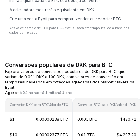
Insira a quantidade de BTC que deseja converter
A calculadora mostrará o equivalente em DKK
Crie uma conta Bybit para comprar, vender ou negociar BTC
A taxa de câmbio de BTC para DKK é atualizada em tempo real com base nos
dados do mercado.
Conversões populares de DKK para BTC
Explore valores de conversões populares de DKK para BTC, que
variam de 0,001 DKK a 100 DKK, com valores de conversão em
tempo real baseados em cotações agregadas dos Market Makers da
Bybit.
Agora
Há 24 horas
Há 1 mês
há 1 ano
Converter DKK para BTC
Valor de BTC
Converter BTC para DKK
Valor de DKK
$1
0.00000238 BTC
0.001 BTC
$420.72
$10
0.00002377 BTC
0.01 BTC
$4,207.20