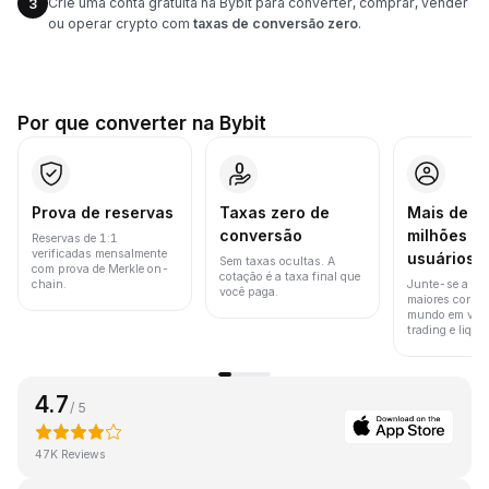
Crie uma conta gratuita na Bybit para converter, comprar, vender
3
ou operar crypto com
taxas de conversão zero
.
Por que converter na Bybit
Prova de reservas
Taxas zero de
Mais de 8
conversão
milhões d
Reservas de 1:1
verificadas mensalmente
usuários
Sem taxas ocultas. A
com prova de Merkle on-
cotação é a taxa final que
chain.
Junte-se a um
você paga.
maiores corret
mundo em vol
trading e liquid
4.7
/ 5
47K Reviews