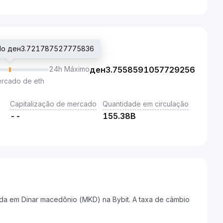
iado ден3.721787527775836
24h Máximo
ден
3.7558591057729256
ercado de eth
Capitalização de mercado
Quantidade em circulação
--
155.38B
da em Dinar macedônio (MKD) na Bybit. A taxa de câmbio