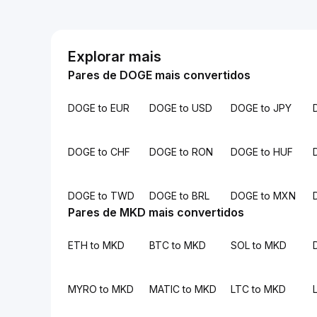
Explorar mais
Pares de DOGE mais convertidos
DOGE to EUR
DOGE to USD
DOGE to JPY
DOGE to CHF
DOGE to RON
DOGE to HUF
DOGE to TWD
DOGE to BRL
DOGE to MXN
Pares de MKD mais convertidos
ETH to MKD
BTC to MKD
SOL to MKD
MYRO to MKD
MATIC to MKD
LTC to MKD