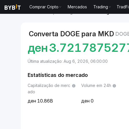
Comprar Cripto
Mercados
Trading
TradFi
Mercados
Preço de Dogecoin DOGE
Dogecoin to 
Converta DOGE para MKD
DOGE
ден
3.721787527
Última atualização: Aug 6, 2026, 06:00:00
Estatísticas do mercado
Capitalização de merc
Volume em 24h
ado
10.86B
0