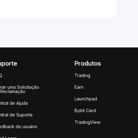
uporte
Produtos
Q
Trading
iar uma Solicitação
Earn
 Reclamação
Launchpad
ntral de Ajuda
Bybit Card
ntral de Suporte
TradingView
edback do usuário