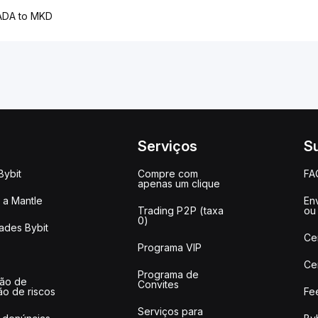
ADA to MKD
Serviços
S
Bybit
Compre com
FA
apenas um clique
a Mantle
Env
Trading P2P (taxa
ou
0)
ades Bybit
Ce
Programa VIP
Ce
Programa de
ção de
Convites
ão de riscos
Fe
Serviços para