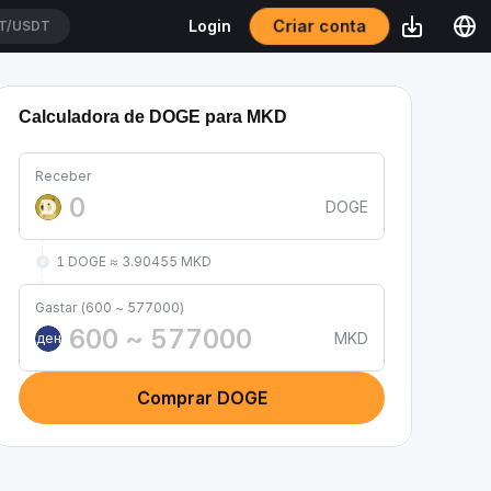
Criar conta
Login
T/USDT
Calculadora de DOGE para MKD
Receber
DOGE
1 DOGE ≈ 3.90455 MKD
Gastar (600 ~ 577000)
MKD
ден
Comprar DOGE