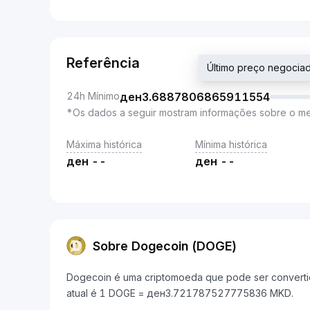
Referência
Último preço negoc
24h Mínimo
ден
3.6887806865911554
*Os dados a seguir mostram informações sobre o m
Máxima histórica
Mínima histórica
ден
--
ден
--
Sobre Dogecoin (DOGE)
Dogecoin é uma criptomoeda que pode ser converti
atual é 1 DOGE = ден3.721787527775836 MKD.