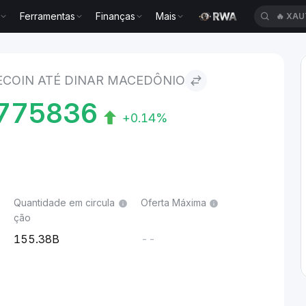
Ferramentas
Finanças
Mais
🔥
XAU
Dinar macedônio
COIN ATÉ DINAR MACEDÔNIO
775836
+0.14%
Quantidade em circula
Oferta Máxima
ção
155.38B
--