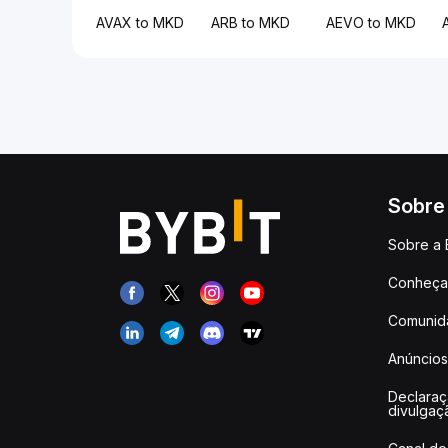
AVAX to MKD
ARB to MKD
AEVO to MKD
Sobre
Sobre a 
Conheça 
Comunid
Anúncios
Declara
divulgaç