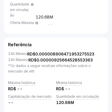
Quantidade
em circulaç
ão
120.68M
Oferta Máxima
--
Referência
24h Mínimo
RD$
0.000008906471953275523
24h Máximo
RD$
0.00000925664528553363
*Os dados a seguir mostram informações sobre o
mercado de eth
Máxima histórica
Mínima histórica
RD$
--
RD$
--
Capitalização de mercado
Quantidade em circulação
--
120.68M