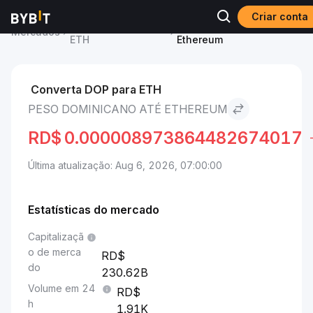
Criar conta
Preço de Ethereum
Peso dominicano to
Mercados
ETH
Ethereum
Converta DOP para ETH
PESO DOMINICANO ATÉ ETHEREUM
RD$
0.000008973864482674017
Última atualização: Aug 6, 2026, 07:00:00
Estatísticas do mercado
Capitalizaçã
o de merca
do
230.62B
Volume em 24
h
1.91K