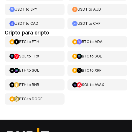
USDT
to
JPY
USDT
to
AUD
USDT
to
CAD
USDT
to
CHF
Cripto para cripto
BTC
to
ETH
BTC
to
ADA
SOL
to
TRX
BTC
to
SOL
ETH
to
SOL
BTC
to
XRP
ETH
to
BNB
SOL
to
AVAX
BTC
to
DOGE