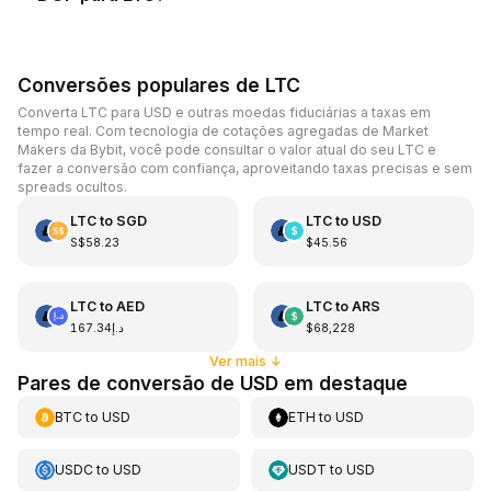
Conversões populares de LTC
Converta LTC para USD e outras moedas fiduciárias a taxas em
tempo real. Com tecnologia de cotações agregadas de Market
Makers da Bybit, você pode consultar o valor atual do seu LTC e
fazer a conversão com confiança, aproveitando taxas precisas e sem
spreads ocultos.
LTC
to
SGD
LTC
to
USD
S$58.23
$45.56
LTC
to
AED
LTC
to
ARS
د.إ167.34
$68,228
Ver mais
↓
Pares de conversão de USD em destaque
BTC
to
USD
ETH
to
USD
USDC
to
USD
USDT
to
USD