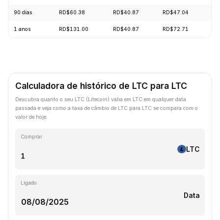
90 dias
RD$60.38
RD$40.87
RD$47.04
+6
1 anos
RD$131.00
RD$40.87
RD$72.71
-6
Calculadora de histórico de LTC para LTC
Descubra quanto o seu LTC (Litecoin) valia em LTC em qualquer data
passada e veja como a taxa de câmbio de LTC para LTC se compara com o
valor de hoje.
Comprar
LTC
Ligado
Data