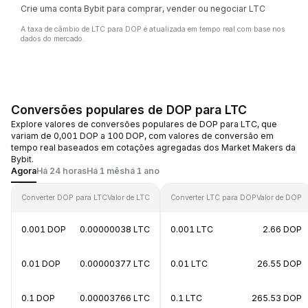
Crie uma conta Bybit para comprar, vender ou negociar LTC
A taxa de câmbio de LTC para DOP é atualizada em tempo real com base nos
dados do mercado.
Conversões populares de DOP para LTC
Explore valores de conversões populares de DOP para LTC, que
variam de 0,001 DOP a 100 DOP, com valores de conversão em
tempo real baseados em cotações agregadas dos Market Makers da
Bybit.
Agora
Há 24 horas
Há 1 mês
há 1 ano
Converter DOP para LTC
Valor de LTC
Converter LTC para DOP
Valor de DOP
0.001 DOP
0.00000038 LTC
0.001 LTC
2.66 DOP
0.01 DOP
0.00000377 LTC
0.01 LTC
26.55 DOP
0.1 DOP
0.00003766 LTC
0.1 LTC
265.53 DOP