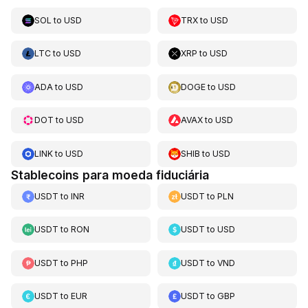
SOL
to
USD
TRX
to
USD
LTC
to
USD
XRP
to
USD
ADA
to
USD
DOGE
to
USD
DOT
to
USD
AVAX
to
USD
LINK
to
USD
SHIB
to
USD
Stablecoins para moeda fiduciária
USDT
to
INR
USDT
to
PLN
USDT
to
RON
USDT
to
USD
USDT
to
PHP
USDT
to
VND
USDT
to
EUR
USDT
to
GBP