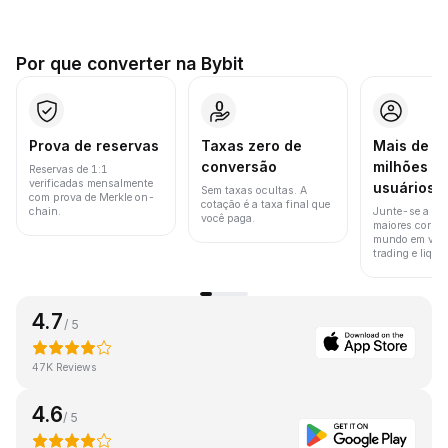
Por que converter na Bybit
Prova de reservas
Taxas zero de
Mais de 8
conversão
milhões d
Reservas de 1:1
verificadas mensalmente
usuários
Sem taxas ocultas. A
com prova de Merkle on-
cotação é a taxa final que
chain.
Junte-se a um
você paga.
maiores corret
mundo em vol
trading e liquid
4.7
/ 5
47K Reviews
4.6
/ 5