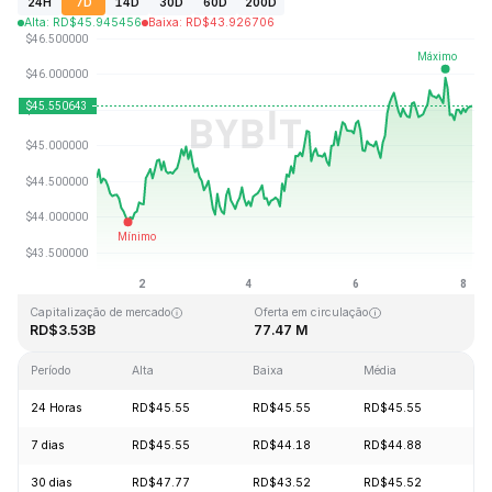
24H
7D
14D
30D
60D
200D
Alta
:
RD$
45.945456
Baixa
:
RD$
43.926706
Última atualização: 2026-08-08, 03:18 GMT+0
Máxima histórica
Mínima histórica
RD$410.26
RD$1.15
Capitalização de mercado
Oferta em circulação
RD$3.53B
77.47 M
Período
Alta
Baixa
Média
Var
24 Horas
RD$45.55
RD$45.55
RD$45.55
+0
7 dias
RD$45.55
RD$44.18
RD$44.88
+2
30 dias
RD$47.77
RD$43.52
RD$45.52
+4