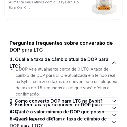
Aumente seus ativos com o Easy Earn e o
Earn On-Chain.
Perguntas frequentes sobre conversão de
DOP para LTC
1. Qual é a taxa de câmbio atual de DOP para
LTC?
1 DOP vale atualmente cerca de 0 LTC. A taxa de
câmbio de DOP para LTC é atualizada em tempo real
na Bybit, com zero taxas de conversão e um bloqueio
de taxa de 15 segundos assim que você efetua a
confirmação.
2. Como converto DOP para LTC na Bybit?
3. Existem taxas para converter DOP para
LTC?
4. Qual é o valor mínimo de DOP que posso
converter para LTC?
5. Quais fatores afetam a taxa de câmbio de
DOP para LTC?