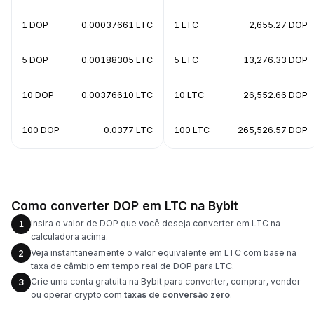
1 DOP
0.00037661 LTC
1 LTC
2,655.27 DOP
5 DOP
0.00188305 LTC
5 LTC
13,276.33 DOP
10 DOP
0.00376610 LTC
10 LTC
26,552.66 DOP
100 DOP
0.0377 LTC
100 LTC
265,526.57 DOP
Como converter DOP em LTC na Bybit
Insira o valor de DOP que você deseja converter em LTC na
1
calculadora acima.
Veja instantaneamente o valor equivalente em LTC com base na
2
taxa de câmbio em tempo real de DOP para LTC.
Crie uma conta gratuita na Bybit para converter, comprar, vender
3
ou operar crypto com
taxas de conversão zero
.