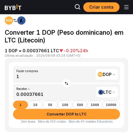
Criar conta
Página inicial
DOP to LTC
Converter 1 DOP (Peso dominicano) em
LTC (Litecoin)
1 DOP ≈ 0.00037661 LTC
▼
-0.20%
24h
Última atualização
：
2026/08/08 03:18
(
GMT+0
)
Fazer compras
DOP
Recebe ~
LTC
1
10
50
100
500
1000
10000
Converter DOP to LTC
Zero taxas · Mais de 350 criptos · Mais de 40 moedas fiduciárias