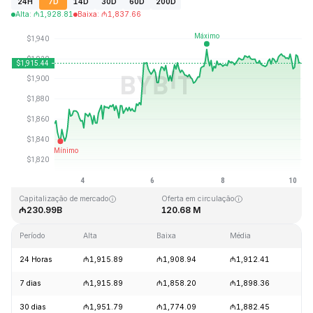
24H
7D
14D
30D
60D
200D
Alta
:
₼
1,928.81
Baixa
:
₼
1,837.66
Última atualização: 2026-08-10, 05:05 GMT+0
Máxima histórica
Mínima histórica
₼4,946.05
₼0.432979
Capitalização de mercado
Oferta em circulação
₼230.99B
120.68 M
Período
Alta
Baixa
Média
Va
24 Horas
₼1,915.89
₼1,908.94
₼1,912.41
+0
7 dias
₼1,915.89
₼1,858.20
₼1,898.36
+3
30 dias
₼1,951.79
₼1,774.09
₼1,882.45
+6