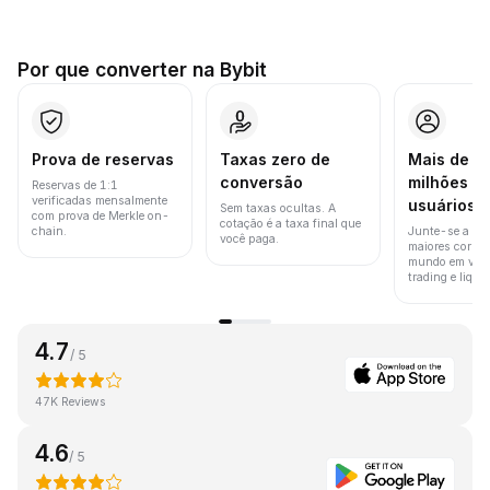
Por que converter na Bybit
Prova de reservas
Taxas zero de
Mais de 8
conversão
milhões d
Reservas de 1:1
verificadas mensalmente
usuários
Sem taxas ocultas. A
com prova de Merkle on-
cotação é a taxa final que
chain.
Junte-se a um
você paga.
maiores corret
mundo em vol
trading e liquid
4.7
/ 5
47K Reviews
4.6
/ 5