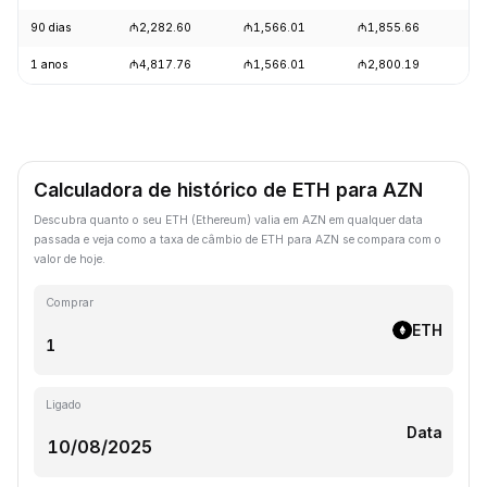
90 dias
₼2,282.60
₼1,566.01
₼1,855.66
+1
1 anos
₼4,817.76
₼1,566.01
₼2,800.19
-5
Calculadora de histórico de ETH para AZN
Descubra quanto o seu ETH (Ethereum) valia em AZN em qualquer data
passada e veja como a taxa de câmbio de ETH para AZN se compara com o
valor de hoje.
Comprar
ETH
Ligado
Data