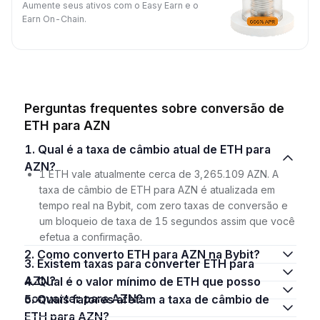
Aumente seus ativos com o Easy Earn e o
Earn On-Chain.
Perguntas frequentes sobre conversão de
ETH para AZN
1. Qual é a taxa de câmbio atual de ETH para
AZN?
1 ETH vale atualmente cerca de 3,265.109 AZN. A
taxa de câmbio de ETH para AZN é atualizada em
tempo real na Bybit, com zero taxas de conversão e
um bloqueio de taxa de 15 segundos assim que você
efetua a confirmação.
2. Como converto ETH para AZN na Bybit?
3. Existem taxas para converter ETH para
AZN?
4. Qual é o valor mínimo de ETH que posso
converter para AZN?
5. Quais fatores afetam a taxa de câmbio de
ETH para AZN?