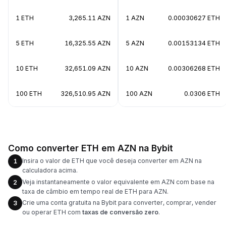
1 ETH
3,265.11 AZN
1 AZN
0.00030627 ETH
5 ETH
16,325.55 AZN
5 AZN
0.00153134 ETH
10 ETH
32,651.09 AZN
10 AZN
0.00306268 ETH
100 ETH
326,510.95 AZN
100 AZN
0.0306 ETH
Como converter ETH em AZN na Bybit
Insira o valor de ETH que você deseja converter em AZN na
1
calculadora acima.
Veja instantaneamente o valor equivalente em AZN com base na
2
taxa de câmbio em tempo real de ETH para AZN.
Crie uma conta gratuita na Bybit para converter, comprar, vender
3
ou operar ETH com
taxas de conversão zero
.