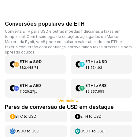
Conversões populares de ETH
Converta ETH para USD e outras moedas fiduciárias a taxas em
tempo real. Com tecnologia de cotações agregadas de Market
Makers da Bybit, você pode consultar o valor atual do seu ETH e
fazer a conversão com confiança, aproveitando taxas precisas e sem
spreads ocultos.
ETH
to
SGD
ETH
to
USD
S$2,448.71
$1,914.03
ETH
to
AED
ETH
to
ARS
د.إ7,029.27
$2,857,859
Ver mais
↓
Pares de conversão de USD em destaque
BTC
to
USD
ETH
to
USD
USDC
to
USD
USDT
to
USD