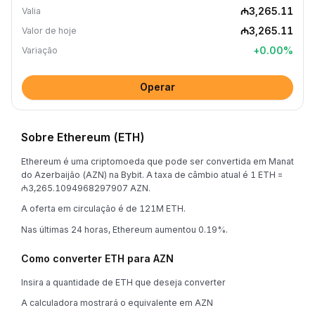
₼3,265.11
Valia
₼3,265.11
Valor de hoje
+
0.00
%
Variação
Operar
Sobre Ethereum (ETH)
Ethereum é uma criptomoeda que pode ser convertida em Manat
do Azerbaijão (AZN) na Bybit. A taxa de câmbio atual é 1 ETH =
₼3,265.1094968297907 AZN.
A oferta em circulação é de 121M ETH.
Nas últimas 24 horas, Ethereum aumentou 0.19%.
Como converter ETH para AZN
Insira a quantidade de ETH que deseja converter
A calculadora mostrará o equivalente em AZN