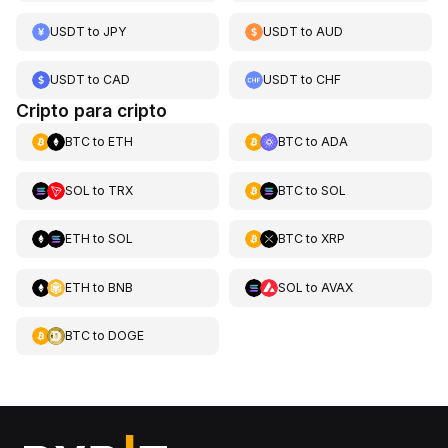
USDT
to
JPY
USDT
to
AUD
USDT
to
CAD
USDT
to
CHF
Cripto para cripto
BTC
to
ETH
BTC
to
ADA
SOL
to
TRX
BTC
to
SOL
ETH
to
SOL
BTC
to
XRP
ETH
to
BNB
SOL
to
AVAX
BTC
to
DOGE