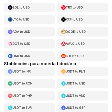
SOL
to
USD
TRX
to
USD
LTC
to
USD
XRP
to
USD
ADA
to
USD
DOGE
to
USD
DOT
to
USD
AVAX
to
USD
LINK
to
USD
SHIB
to
USD
Stablecoins para moeda fiduciária
USDT
to
INR
USDT
to
PLN
USDT
to
RON
USDT
to
USD
USDT
to
PHP
USDT
to
VND
USDT
to
EUR
USDT
to
GBP