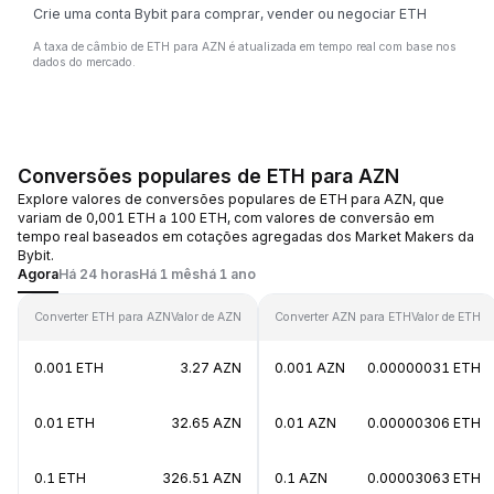
Crie uma conta Bybit para comprar, vender ou negociar ETH
A taxa de câmbio de ETH para AZN é atualizada em tempo real com base nos
dados do mercado.
Conversões populares de ETH para AZN
Explore valores de conversões populares de ETH para AZN, que
variam de 0,001 ETH a 100 ETH, com valores de conversão em
tempo real baseados em cotações agregadas dos Market Makers da
Bybit.
Agora
Há 24 horas
Há 1 mês
há 1 ano
Converter ETH para AZN
Valor de AZN
Converter AZN para ETH
Valor de ETH
0.001 ETH
3.27 AZN
0.001 AZN
0.00000031 ETH
0.01 ETH
32.65 AZN
0.01 AZN
0.00000306 ETH
0.1 ETH
326.51 AZN
0.1 AZN
0.00003063 ETH