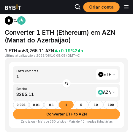
Criar conta
Página inicial
ETH to AZN
Converter 1 ETH (Ethereum) em AZN
(Manat do Azerbaijão)
1 ETH ≈ ₼3,265.11 AZN
▲
+0.19%
24h
Última atualização
：
2026/08/10 05:05
(
GMT+0
)
Fazer compras
ETH
Recebe ~
AZN
0.001
0.01
0.1
1
5
10
100
Converter ETH to AZN
Zero taxas · Mais de 350 criptos · Mais de 40 moedas fiduciárias