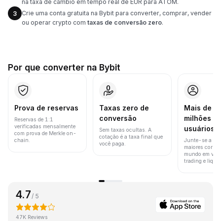
na taxa de câmbio em tempo real de EUR para ATOM.
Crie uma conta gratuita na Bybit para converter, comprar, vender
3
ou operar crypto com
taxas de conversão zero
.
Por que converter na Bybit
Prova de reservas
Taxas zero de
Mais de 8
conversão
milhões d
Reservas de 1:1
verificadas mensalmente
usuários
Sem taxas ocultas. A
com prova de Merkle on-
cotação é a taxa final que
chain.
Junte-se a um
você paga.
maiores corret
mundo em vol
trading e liquid
4.7
/ 5
47K Reviews