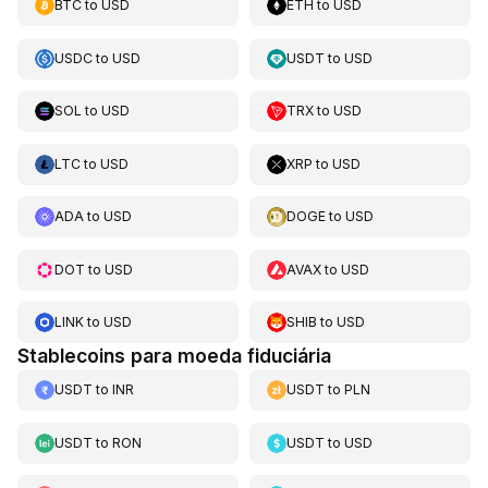
BTC
to
USD
ETH
to
USD
USDC
to
USD
USDT
to
USD
SOL
to
USD
TRX
to
USD
LTC
to
USD
XRP
to
USD
ADA
to
USD
DOGE
to
USD
DOT
to
USD
AVAX
to
USD
LINK
to
USD
SHIB
to
USD
Stablecoins para moeda fiduciária
USDT
to
INR
USDT
to
PLN
USDT
to
RON
USDT
to
USD