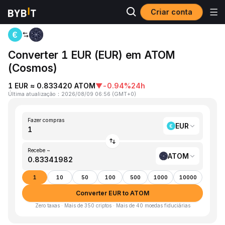
Criar conta
Página inicial
EUR to ATOM
Converter 1 EUR (EUR) em ATOM
(Cosmos)
1 EUR ≈ 0.833420 ATOM
▼
-0.94%
24h
Última atualização
：
2026/08/09 06:56
(
GMT+0
)
Fazer compras
EUR
Recebe ~
ATOM
1
10
50
100
500
1000
10000
Converter EUR to ATOM
Zero taxas · Mais de 350 criptos · Mais de 40 moedas fiduciárias