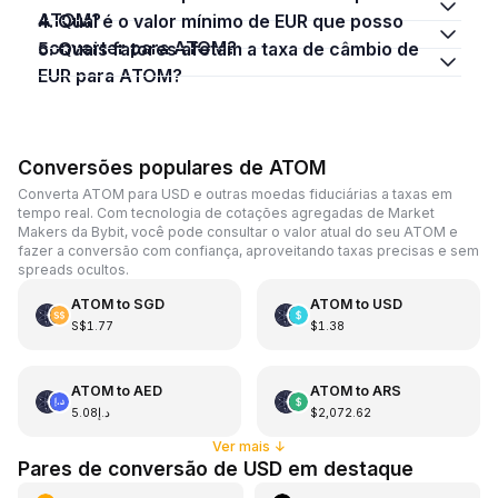
ATOM?
4. Qual é o valor mínimo de EUR que posso
converter para ATOM?
5. Quais fatores afetam a taxa de câmbio de
EUR para ATOM?
Conversões populares de ATOM
Converta ATOM para USD e outras moedas fiduciárias a taxas em
tempo real. Com tecnologia de cotações agregadas de Market
Makers da Bybit, você pode consultar o valor atual do seu ATOM e
fazer a conversão com confiança, aproveitando taxas precisas e sem
spreads ocultos.
ATOM
to
SGD
ATOM
to
USD
S$1.77
$1.38
ATOM
to
AED
ATOM
to
ARS
د.إ5.08
$2,072.62
Ver mais
↓
Pares de conversão de USD em destaque