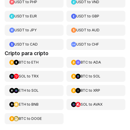
USDT
to
PHP
USDT
to
VND
USDT
to
EUR
USDT
to
GBP
USDT
to
JPY
USDT
to
AUD
USDT
to
CAD
USDT
to
CHF
Cripto para cripto
BTC
to
ETH
BTC
to
ADA
SOL
to
TRX
BTC
to
SOL
ETH
to
SOL
BTC
to
XRP
ETH
to
BNB
SOL
to
AVAX
BTC
to
DOGE