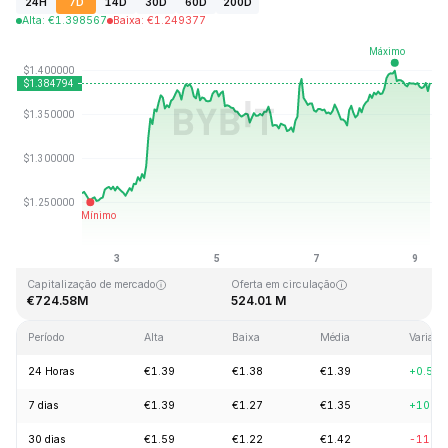
24H
7D
14D
30D
60D
200D
Alta
:
€
1.398567
Baixa
:
€
1.249377
Última atualização: 2026-08-09, 06:56 GMT+0
Máxima histórica
Mínima histórica
€43.84
€1.16
Capitalização de mercado
Oferta em circulação
€724.58M
524.01 M
Período
Alta
Baixa
Média
Variaçã
24 Horas
€1.39
€1.38
€1.39
+0.50
7 dias
€1.39
€1.27
€1.35
+10.2
30 dias
€1.59
€1.22
€1.42
-11.7