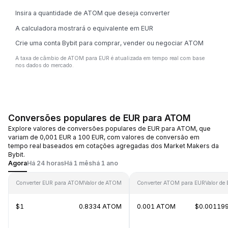
Insira a quantidade de ATOM que deseja converter
A calculadora mostrará o equivalente em EUR
Crie uma conta Bybit para comprar, vender ou negociar ATOM
A taxa de câmbio de ATOM para EUR é atualizada em tempo real com base
nos dados do mercado.
Conversões populares de EUR para ATOM
Explore valores de conversões populares de EUR para ATOM, que
variam de 0,001 EUR a 100 EUR, com valores de conversão em
tempo real baseados em cotações agregadas dos Market Makers da
Bybit.
Agora
Há 24 horas
Há 1 mês
há 1 ano
Converter EUR para ATOM
Valor de ATOM
Converter ATOM para EUR
Valor de
$1
0.8334 ATOM
0.001 ATOM
$0.00119