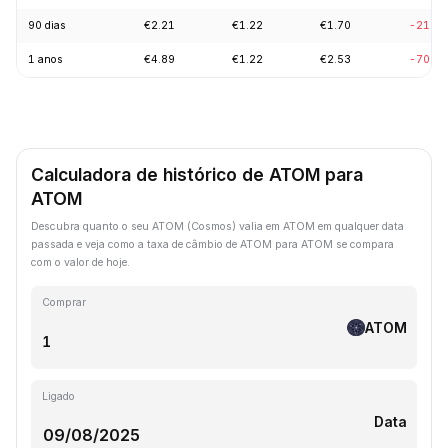
90 dias
€2.21
€1.22
€1.70
-21.5
1 anos
€4.89
€1.22
€2.53
-70.7
Calculadora de histórico de ATOM para
ATOM
Descubra quanto o seu ATOM (Cosmos) valia em ATOM em qualquer data
passada e veja como a taxa de câmbio de ATOM para ATOM se compara
com o valor de hoje.
Comprar
ATOM
Ligado
Data