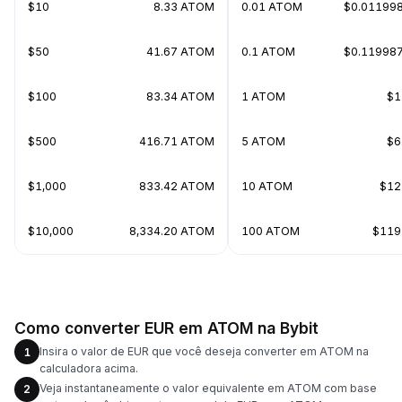
$10
8.33 ATOM
0.01 ATOM
$0.01199
$50
41.67 ATOM
0.1 ATOM
$0.11998
$100
83.34 ATOM
1 ATOM
$1
$500
416.71 ATOM
5 ATOM
$6
$1,000
833.42 ATOM
10 ATOM
$12
$10,000
8,334.20 ATOM
100 ATOM
$119
Como converter EUR em ATOM na Bybit
Insira o valor de EUR que você deseja converter em ATOM na
1
calculadora acima.
Veja instantaneamente o valor equivalente em ATOM com base
2