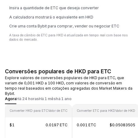
Insira a quantidade de ETC que deseja converter
A calculadora mostrará o equivalente em HKD
Crie uma conta Bybit para comprar, vender ou negociar ETC
A taxa de câmbio de ETC para HKD é atualizada em tempo real com base nos
dados do mercado.
Conversões populares de HKD para ETC
Explore valores de conversões populares de HKD para ETC, que
variam de 0,001 HKD a 100 HKD, com valores de conversão em
tempo real baseados em cotações agregadas dos Market Makers da
Bybit.
Agora
Há 24 horas
Há 1 mês
há 1 ano
Converter HKD para ETC
Valor de ETC
Converter ETC para HKD
Valor de HKD
$1
0.0197 ETC
0.001 ETC
$0.05083505