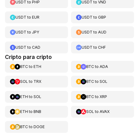
USDT
to
PHP
USDT
to
VND
USDT
to
EUR
USDT
to
GBP
USDT
to
JPY
USDT
to
AUD
USDT
to
CAD
USDT
to
CHF
Cripto para cripto
BTC
to
ETH
BTC
to
ADA
SOL
to
TRX
BTC
to
SOL
ETH
to
SOL
BTC
to
XRP
ETH
to
BNB
SOL
to
AVAX
BTC
to
DOGE