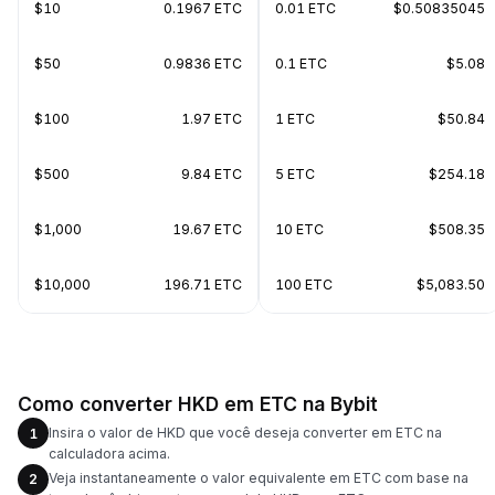
$10
0.1967 ETC
0.01 ETC
$0.50835045
$50
0.9836 ETC
0.1 ETC
$5.08
$100
1.97 ETC
1 ETC
$50.84
$500
9.84 ETC
5 ETC
$254.18
$1,000
19.67 ETC
10 ETC
$508.35
$10,000
196.71 ETC
100 ETC
$5,083.50
Como converter HKD em ETC na Bybit
Insira o valor de HKD que você deseja converter em ETC na
1
calculadora acima.
Veja instantaneamente o valor equivalente em ETC com base na
2