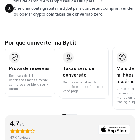
taxa de câmbio em tempo real de HKD para ETC.
Crie uma conta gratuita na Bybit para converter, comprar, vender
3
ou operar crypto com
taxas de conversão zero
.
Por que converter na Bybit
Prova de reservas
Taxas zero de
Mais de 8
conversão
milhões d
Reservas de 1:1
verificadas mensalmente
usuários
Sem taxas ocultas. A
com prova de Merkle on-
cotação é a taxa final que
chain.
Junte-se a um
você paga.
maiores corret
mundo em vol
trading e liquid
4.7
/ 5
47K Reviews