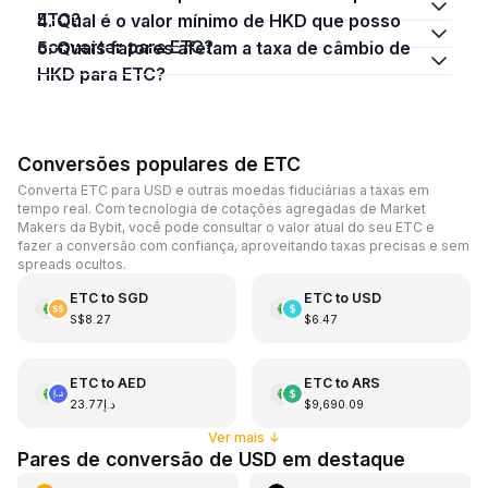
ETC?
4. Qual é o valor mínimo de HKD que posso
converter para ETC?
5. Quais fatores afetam a taxa de câmbio de
HKD para ETC?
Conversões populares de ETC
Converta ETC para USD e outras moedas fiduciárias a taxas em
tempo real. Com tecnologia de cotações agregadas de Market
Makers da Bybit, você pode consultar o valor atual do seu ETC e
fazer a conversão com confiança, aproveitando taxas precisas e sem
spreads ocultos.
ETC
to
SGD
ETC
to
USD
S$8.27
$6.47
ETC
to
AED
ETC
to
ARS
د.إ23.77
$9,690.09
Ver mais
↓
Pares de conversão de USD em destaque