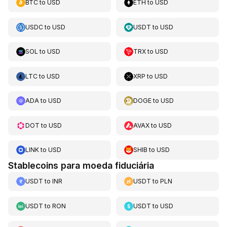
BTC
to
USD
ETH
to
USD
USDC
to
USD
USDT
to
USD
SOL
to
USD
TRX
to
USD
LTC
to
USD
XRP
to
USD
ADA
to
USD
DOGE
to
USD
DOT
to
USD
AVAX
to
USD
LINK
to
USD
SHIB
to
USD
Stablecoins para moeda fiduciária
USDT
to
INR
USDT
to
PLN
USDT
to
RON
USDT
to
USD