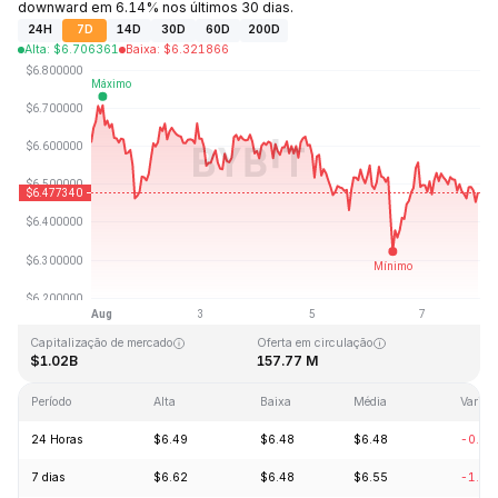
downward em 6.14% nos últimos 30 dias.
24H
7D
14D
30D
60D
200D
Alta
:
$
6.706361
Baixa
:
$
6.321866
Última atualização: 2026-08-07, 23:49 GMT+0
Máxima histórica
Mínima histórica
$167.09
$0.615038
Capitalização de mercado
Oferta em circulação
$1.02B
157.77 M
Período
Alta
Baixa
Média
Variaç
24 Horas
$6.49
$6.48
$6.48
-0.19
7 dias
$6.62
$6.48
$6.55
-1.82