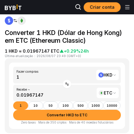
Criar conta
Página inicial
HKD to ETC
Converter 1 HKD (Dólar de Hong Kong)
em ETC (Ethereum Classic)
1 HKD ≈ 0.01967147 ETC
▲
+0.29%
24h
Última atualização
：
2026/08/07 23:49
(
GMT+0
)
Fazer compras
HKD
Recebe ~
ETC
1
10
50
100
500
1000
10000
Converter HKD to ETC
Zero taxas · Mais de 350 criptos · Mais de 40 moedas fiduciárias