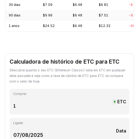
30 dias
$7.09
$6.48
$6.81
-6.14
90 dias
$9.96
$6.48
$7.51
-9.35
1 anos
$24.52
$6.48
$12.32
-69.8
Calculadora de histórico de ETC para ETC
Descubra quanto o seu ETC (Ethereum Classic) valia em ETC em qualquer
data passada e veja como a taxa de câmbio de ETC para ETC se compara
com o valor de hoje.
Comprar
ETC
Ligado
Data