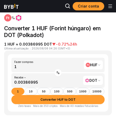
Criar conta
Página inicial
HUF to DOT
Converter 1 HUF (Forint húngaro) em
DOT (Polkadot)
1 HUF ≈ 0.00386995 DOT
▼
-0.72%
24h
Última atualização
：
2026/08/08 04:26
(
GMT+0
)
Fazer compras
HUF
Recebe ~
DOT
1
10
50
100
500
1000
10000
Converter HUF to DOT
Zero taxas · Mais de 350 criptos · Mais de 40 moedas fiduciárias