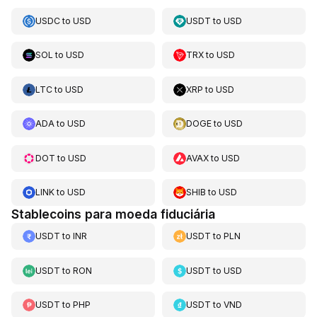
USDC
to
USD
USDT
to
USD
SOL
to
USD
TRX
to
USD
LTC
to
USD
XRP
to
USD
ADA
to
USD
DOGE
to
USD
DOT
to
USD
AVAX
to
USD
LINK
to
USD
SHIB
to
USD
Stablecoins para moeda fiduciária
USDT
to
INR
USDT
to
PLN
USDT
to
RON
USDT
to
USD
USDT
to
PHP
USDT
to
VND