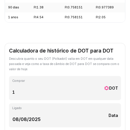
90 dias
Ft1.38
Ft0.758151
Ft0.977389
-
1 anos
Ft4.54
Ft0.758151
Ft2.05
-
Calculadora de histórico de DOT para DOT
Descubra quanto o seu DOT (Polkadot) valia em DOT em qualquer data
passada e veja como a taxa de câmbio de DOT para DOT se compara com o
valor de hoje.
Comprar
DOT
Ligado
Data