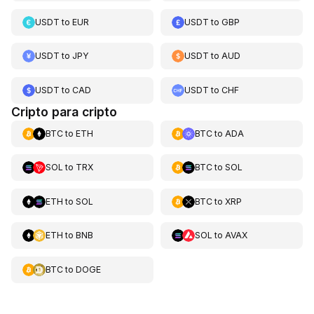
USDT
to
EUR
USDT
to
GBP
USDT
to
JPY
USDT
to
AUD
USDT
to
CAD
USDT
to
CHF
Cripto para cripto
BTC
to
ETH
BTC
to
ADA
SOL
to
TRX
BTC
to
SOL
ETH
to
SOL
BTC
to
XRP
ETH
to
BNB
SOL
to
AVAX
BTC
to
DOGE