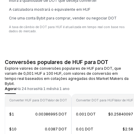
Insira a quantidade de DOT que deseja converter
A calculadora mostrará o equivalente em HUF
Crie uma conta Bybit para comprar, vender ou negociar DOT
A taxa de câmbio de DOT para HUF é atualizada em tempo real com base nos
dados do mercado.
Conversões populares de HUF para DOT
Explore valores de conversões populares de HUF para DOT, que
variam de 0,001 HUF a 100 HUF, com valores de conversão em
tempo real baseados em cotações agregadas dos Market Makers da
Bybit.
Agora
Há 24 horas
Há 1 mês
há 1 ano
Converter HUF para DOT
Valor de DOT
Converter DOT para HUF
Valor de HUF
$1
0.00386995 DOT
0.001 DOT
$0.25840097
$10
0.0387 DOT
0.01 DOT
$2.58