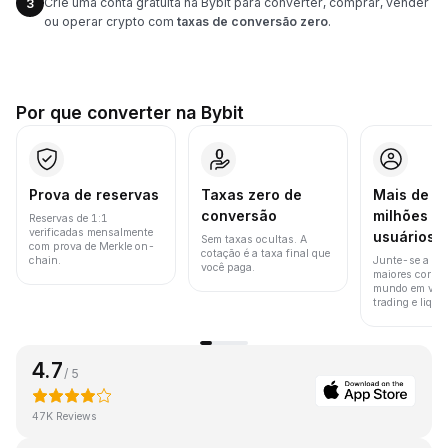
Crie uma conta gratuita na Bybit para converter, comprar, vender
3
ou operar crypto com
taxas de conversão zero
.
Por que converter na Bybit
Prova de reservas
Taxas zero de
Mais de 8
conversão
milhões d
Reservas de 1:1
verificadas mensalmente
usuários
Sem taxas ocultas. A
com prova de Merkle on-
cotação é a taxa final que
chain.
Junte-se a um
você paga.
maiores corret
mundo em vol
trading e liquid
4.7
/ 5
47K Reviews