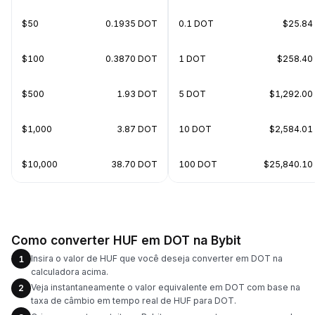
$50
0.1935 DOT
0.1 DOT
$25.84
$100
0.3870 DOT
1 DOT
$258.40
$500
1.93 DOT
5 DOT
$1,292.00
$1,000
3.87 DOT
10 DOT
$2,584.01
$10,000
38.70 DOT
100 DOT
$25,840.10
Como converter HUF em DOT na Bybit
Insira o valor de HUF que você deseja converter em DOT na
1
calculadora acima.
Veja instantaneamente o valor equivalente em DOT com base na
2
taxa de câmbio em tempo real de HUF para DOT.