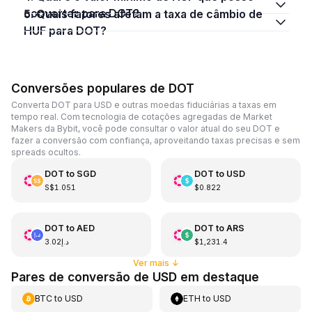
converter para DOT?
5. Quais fatores afetam a taxa de câmbio de
HUF para DOT?
Conversões populares de DOT
Converta DOT para USD e outras moedas fiduciárias a taxas em
tempo real. Com tecnologia de cotações agregadas de Market
Makers da Bybit, você pode consultar o valor atual do seu DOT e
fazer a conversão com confiança, aproveitando taxas precisas e sem
spreads ocultos.
DOT
to
SGD
DOT
to
USD
S$1.051
$0.822
DOT
to
AED
DOT
to
ARS
د.إ3.02
$1,231.4
Ver mais
↓
Pares de conversão de USD em destaque
BTC
to
USD
ETH
to
USD