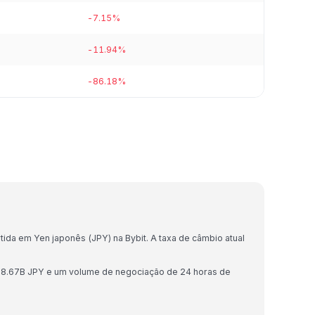
-7.15%
-11.94%
-86.18%
da em Yen japonês (JPY) na Bybit. A taxa de câmbio atual
78.67B JPY e um volume de negociação de 24 horas de