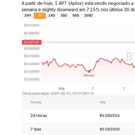
A partir de hoje, 1 APT (Aptos) está sendo negociado 
semana e slightly downward em 7.15% nos últimos 30 di
24H
7D
14D
30D
60D
200D
Última atualização: 2026-08-07, 08:07 GMT+0
Período
Alta
24 Horas
¥0.590554
7 dias
¥0.592009