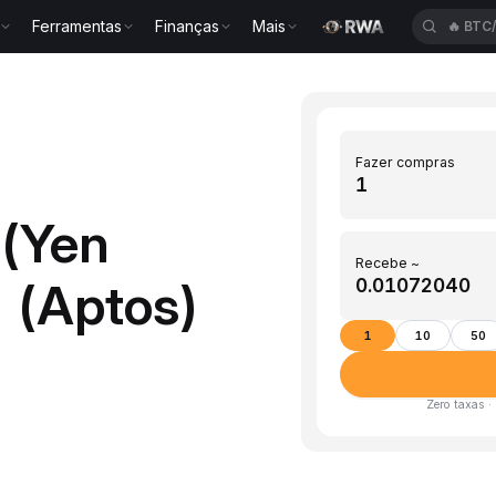
Ferramentas
Finanças
Mais
🔥
BTC
Fazer compras
 (Yen
Recebe ~
 (Aptos)
1
10
50
Zero taxas ·