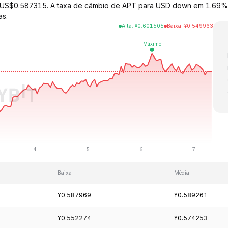
a US$0.587315. A taxa de câmbio de APT para USD down em 1.69% n
as.
Alta
:
¥
0.601505
Baixa
:
¥
0.549963
Baixa
Média
¥0.587969
¥0.589261
¥0.552274
¥0.574253