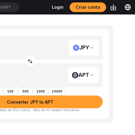
Criar conta
Login
/USDT
JPY
APT
100
500
1000
10000
Converter JPY to APT
 Mais de 350 criptos · Mais de 40 moedas fiduciárias