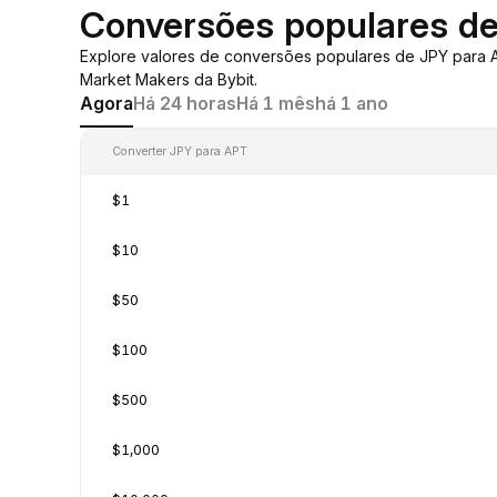
Conversões populares d
Explore valores de conversões populares de JPY para
Market Makers da Bybit.
Agora
Há 24 horas
Há 1 mês
há 1 ano
Converter JPY para APT
$1
$10
$50
$100
$500
$1,000