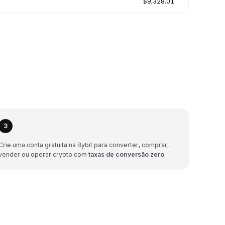
$9,328.01
3
Crie uma conta gratuita na Bybit para converter, comprar,
vender ou operar crypto com
taxas de conversão zero
.