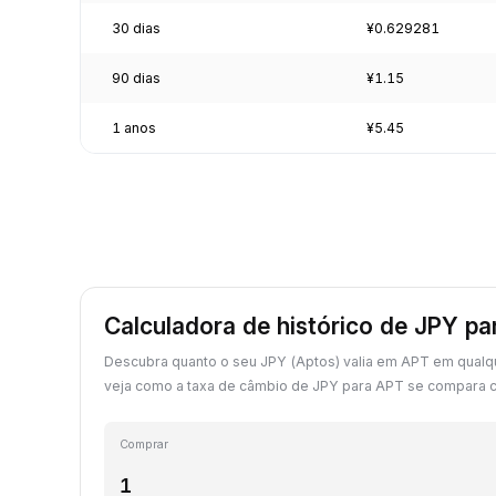
30 dias
¥0.629281
90 dias
¥1.15
1 anos
¥5.45
Calculadora de histórico de JPY p
Descubra quanto o seu JPY (Aptos) valia em APT em qualq
veja como a taxa de câmbio de JPY para APT se compara c
Comprar