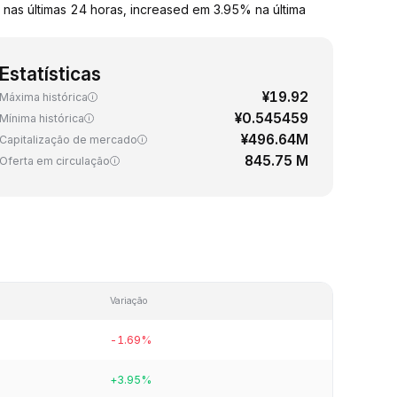
as últimas 24 horas, increased em 3.95% na última
Estatísticas
¥19.92
Máxima histórica
¥0.545459
Mínima histórica
¥496.64M
Capitalização de mercado
845.75 M
Oferta em circulação
Variação
-1.69%
+3.95%