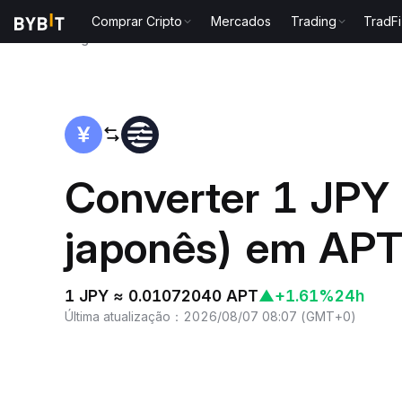
Comprar Cripto
Mercados
Trading
TradFi
Página inicial
JPY to APT
Converter 1 JPY
japonês) em APT
1 JPY ≈ 0.01072040 APT
▲
+1.61%
24h
Última atualização
：
2026/08/07 08:07
(
GMT+0
)