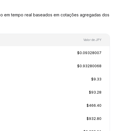
são em tempo real baseados em cotações agregadas dos
Valor de JPY
$0.09328007
$0.93280068
$9.33
$93.28
$466.40
$932.80