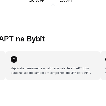
107.20 APT
100 APT
APT na Bybit
2
Veja instantaneamente o valor equivalente em APT com
base na taxa de câmbio em tempo real de JPY para APT.