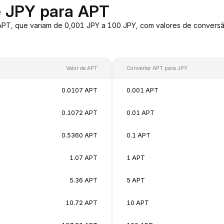
e JPY para APT
 APT, que variam de 0,001 JPY a 100 JPY, com valores de conver
Valor de APT
Converter APT para JPY
0.0107 APT
0.001 APT
0.1072 APT
0.01 APT
0.5360 APT
0.1 APT
1.07 APT
1 APT
5.36 APT
5 APT
10.72 APT
10 APT