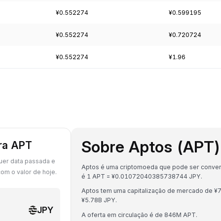
¥0.552274
¥0.599195
¥0.552274
¥0.720724
¥0.552274
¥1.96
Sobre Aptos (APT)
ara APT
uer data passada e
Aptos é uma criptomoeda que pode ser converti
om o valor de hoje.
é 1 APT = ¥0.01072040385738744 JPY.
Aptos tem uma capitalização de mercado de ¥
¥5.78B JPY.
JPY
A oferta em circulação é de 846M APT.