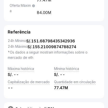
77.47M
Oferta Máxim
a
84.00M
Referência
24h Mínimo
S/.
151.68798435342936
24h Máximo
S/.
155.21009874788274
*Os dados a seguir mostram informações sobre o
mercado de eth
Máxima histórica
Mínima histórica
S/.
--
S/.
--
Capitalização de mercado
Quantidade em circulação
--
77.47M