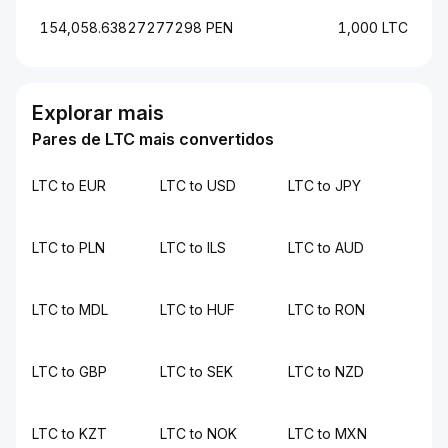
154,058.63827277298 PEN
1,000 LTC
Explorar mais
Pares de LTC mais convertidos
LTC to EUR
LTC to USD
LTC to JPY
LTC to PLN
LTC to ILS
LTC to AUD
LTC to MDL
LTC to HUF
LTC to RON
LTC to GBP
LTC to SEK
LTC to NZD
LTC to KZT
LTC to NOK
LTC to MXN