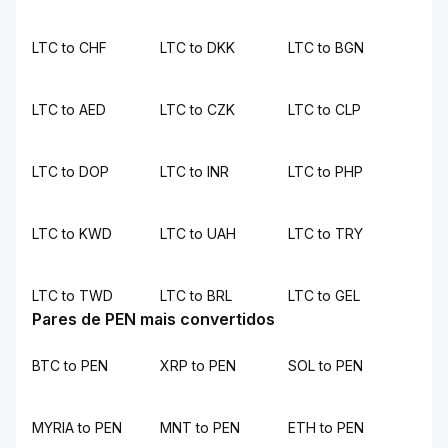
LTC to CHF
LTC to DKK
LTC to BGN
LTC to AED
LTC to CZK
LTC to CLP
LTC to DOP
LTC to INR
LTC to PHP
LTC to KWD
LTC to UAH
LTC to TRY
LTC to TWD
LTC to BRL
LTC to GEL
Pares de PEN mais convertidos
BTC to PEN
XRP to PEN
SOL to PEN
MYRIA to PEN
MNT to PEN
ETH to PEN