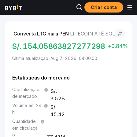
Criar conta
Mercados
Preço de Litecoin LTC
Litecoin to Sol
Converta LTC para PEN
LITECOIN ATÉ SOL
S/.
154.05863827277298
+0.84%
Última atualização: Aug 7, 2026, 04:00:00
Estatísticas do mercado
Capitalização
de mercado
3.52B
Volume em 24
h
45.42
Quantidade
em circulaçã
o