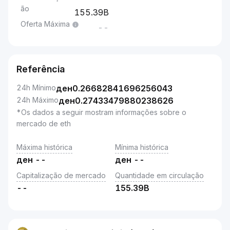
ão
155.39B
Oferta Máxima
--
Referência
24h Mínimo
ден
0.26682841696256043
24h Máximo
ден
0.27433479880238626
*Os dados a seguir mostram informações sobre o
mercado de eth
Máxima histórica
Mínima histórica
ден
--
ден
--
Capitalização de mercado
Quantidade em circulação
--
155.39B