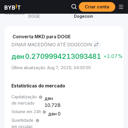
Criar conta
Preço de Dogecoin
Dinar macedônio to
Mercados
DOGE
Dogecoin
Converta MKD para DOGE
DINAR MACEDÔNIO ATÉ DOGECOIN
ден
0.2709994213093481
+1.07%
Última atualização: Aug 7, 2026, 04:00:00
Estatísticas do mercado
Capitalização
de mercado
10.72B
Volume em 24h
0
Quantidade
em circulaç