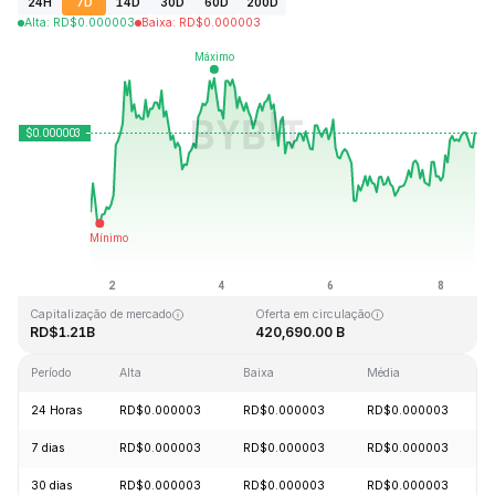
24H
7D
14D
30D
60D
200D
Alta
:
RD$
0.000003
Baixa
:
RD$
0.000003
Última atualização: 2026-08-08, 14:42 GMT+0
Máxima histórica
Mínima histórica
RD$0.000028
RD$0.000000
Capitalização de mercado
Oferta em circulação
RD$1.21B
420,690.00 B
Período
Alta
Baixa
Média
24 Horas
RD$0.000003
RD$0.000003
RD$0.000003
7 dias
RD$0.000003
RD$0.000003
RD$0.000003
30 dias
RD$0.000003
RD$0.000003
RD$0.000003