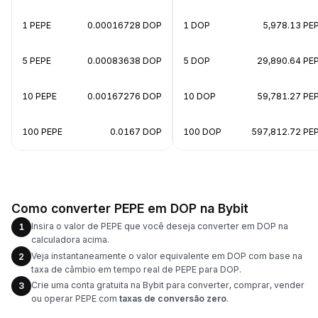
1 PEPE
0.00016728 DOP
1 DOP
5,978.13 PE
5 PEPE
0.00083638 DOP
5 DOP
29,890.64 PE
10 PEPE
0.00167276 DOP
10 DOP
59,781.27 PE
100 PEPE
0.0167 DOP
100 DOP
597,812.72 PE
Como converter PEPE em DOP na Bybit
Insira o valor de PEPE que você deseja converter em DOP na
1
calculadora acima.
Veja instantaneamente o valor equivalente em DOP com base na
2
taxa de câmbio em tempo real de PEPE para DOP.
Crie uma conta gratuita na Bybit para converter, comprar, vender
3
ou operar PEPE com
taxas de conversão zero
.