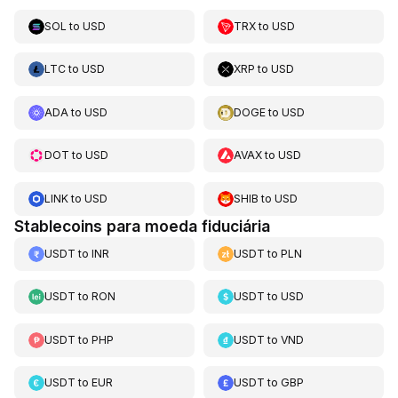
SOL
to
USD
TRX
to
USD
LTC
to
USD
XRP
to
USD
ADA
to
USD
DOGE
to
USD
DOT
to
USD
AVAX
to
USD
LINK
to
USD
SHIB
to
USD
Stablecoins para moeda fiduciária
USDT
to
INR
USDT
to
PLN
USDT
to
RON
USDT
to
USD
USDT
to
PHP
USDT
to
VND
USDT
to
EUR
USDT
to
GBP