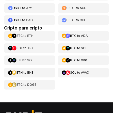
USDT
to
JPY
USDT
to
AUD
USDT
to
CAD
USDT
to
CHF
Cripto para cripto
BTC
to
ETH
BTC
to
ADA
SOL
to
TRX
BTC
to
SOL
ETH
to
SOL
BTC
to
XRP
ETH
to
BNB
SOL
to
AVAX
BTC
to
DOGE