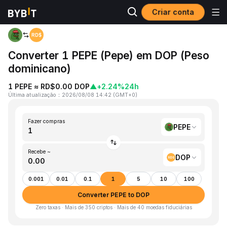
Criar conta
Página inicial
PEPE to DOP
Converter 1 PEPE (Pepe) em DOP (Peso
dominicano)
1 PEPE ≈ RD$0.00 DOP
▲
+2.24%
24h
Última atualização
：
2026/08/08 14:42
(
GMT+0
)
Fazer compras
PEPE
Recebe ~
DOP
0.001
0.01
0.1
1
5
10
100
Converter PEPE to DOP
Zero taxas · Mais de 350 criptos · Mais de 40 moedas fiduciárias