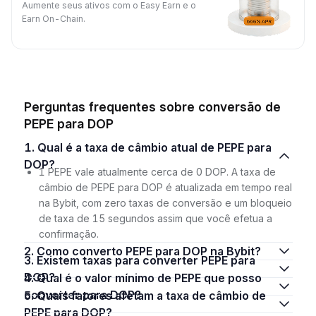
Aumente seus ativos com o Easy Earn e o
Earn On-Chain.
Perguntas frequentes sobre conversão de
PEPE para DOP
1. Qual é a taxa de câmbio atual de PEPE para
DOP?
1 PEPE vale atualmente cerca de 0 DOP. A taxa de
câmbio de PEPE para DOP é atualizada em tempo real
na Bybit, com zero taxas de conversão e um bloqueio
de taxa de 15 segundos assim que você efetua a
confirmação.
2. Como converto PEPE para DOP na Bybit?
3. Existem taxas para converter PEPE para
DOP?
4. Qual é o valor mínimo de PEPE que posso
converter para DOP?
5. Quais fatores afetam a taxa de câmbio de
PEPE para DOP?