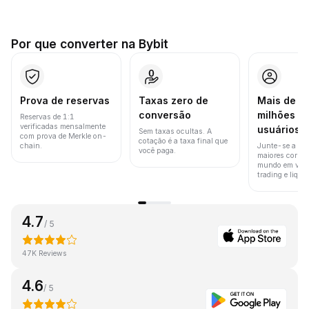
Por que converter na Bybit
Prova de reservas
Taxas zero de
Mais de 8
conversão
milhões d
Reservas de 1:1
verificadas mensalmente
usuários
Sem taxas ocultas. A
com prova de Merkle on-
cotação é a taxa final que
chain.
Junte-se a um
você paga.
maiores corret
mundo em vol
trading e liquid
4.7
/ 5
47K Reviews
4.6
/ 5