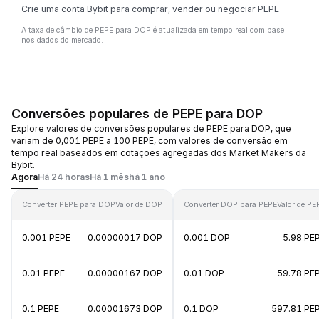
Crie uma conta Bybit para comprar, vender ou negociar PEPE
A taxa de câmbio de PEPE para DOP é atualizada em tempo real com base
nos dados do mercado.
Conversões populares de PEPE para DOP
Explore valores de conversões populares de PEPE para DOP, que
variam de 0,001 PEPE a 100 PEPE, com valores de conversão em
tempo real baseados em cotações agregadas dos Market Makers da
Bybit.
Agora
Há 24 horas
Há 1 mês
há 1 ano
Converter PEPE para DOP
Valor de DOP
Converter DOP para PEPE
Valor de PE
0.001 PEPE
0.00000017 DOP
0.001 DOP
5.98 PE
0.01 PEPE
0.00000167 DOP
0.01 DOP
59.78 PE
0.1 PEPE
0.00001673 DOP
0.1 DOP
597.81 PE