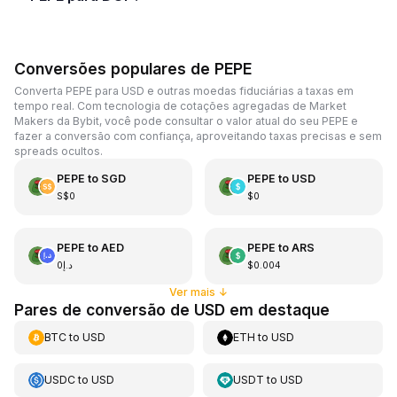
Conversões populares de PEPE
Converta PEPE para USD e outras moedas fiduciárias a taxas em
tempo real. Com tecnologia de cotações agregadas de Market
Makers da Bybit, você pode consultar o valor atual do seu PEPE e
fazer a conversão com confiança, aproveitando taxas precisas e sem
spreads ocultos.
PEPE
to
SGD
PEPE
to
USD
S$0
$0
PEPE
to
AED
PEPE
to
ARS
د.إ0
$0.004
Ver mais
↓
Pares de conversão de USD em destaque
BTC
to
USD
ETH
to
USD
USDC
to
USD
USDT
to
USD