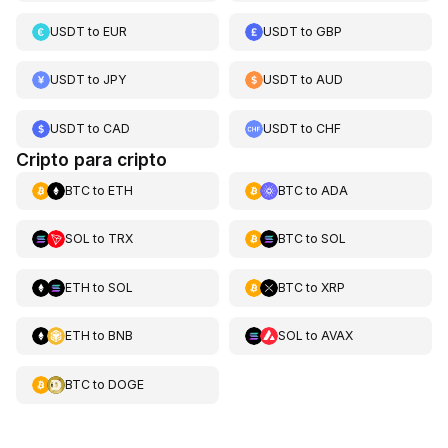
USDT
to
EUR
USDT
to
GBP
USDT
to
JPY
USDT
to
AUD
USDT
to
CAD
USDT
to
CHF
Cripto para cripto
BTC
to
ETH
BTC
to
ADA
SOL
to
TRX
BTC
to
SOL
ETH
to
SOL
BTC
to
XRP
ETH
to
BNB
SOL
to
AVAX
BTC
to
DOGE