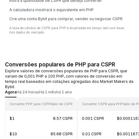
Insira a quantidade de CSPR que deseja converter
A calculadora mostrará o equivalente em PHP
Crie uma conta Bybit para comprar, vender ou negociar CSPR
A taxa de câmbio de CSPR para PHP é atualizada em tempo real com base
nos dados do mercado.
Conversões populares de PHP para CSPR
Explore valores de conversões populares de PHP para CSPR, que
variam de 0,001 PHP a 100 PHP, com valores de conversão em
tempo real baseados em cotações agregadas dos Market Makers da
Bybit.
Agora
Há 24 horas
Há 1 mês
há 1 ano
Converter PHP para CSPR
Valor de CSPR
Converter CSPR para PHP
Valor de 
$1
8.57 CSPR
0.001 CSPR
$0.000116
$10
85.68 CSPR
0.01 CSPR
$0.001167