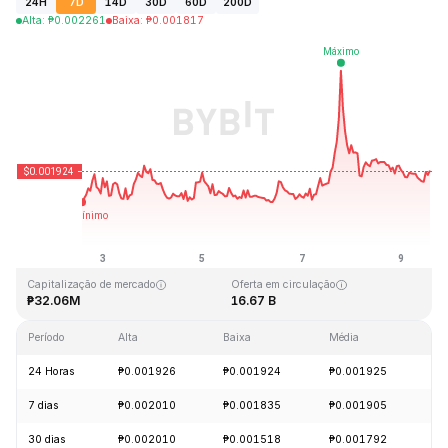
24H
7D
14D
30D
60D
200D
Alta
:
₱
0.002261
Baixa
:
₱
0.001817
Última atualização: 2026-08-09, 13:31 GMT+0
Máxima histórica
Mínima histórica
₱1.33
₱0.001460
Capitalização de mercado
Oferta em circulação
₱32.06M
16.67 B
Período
Alta
Baixa
Média
Va
24 Horas
₱0.001926
₱0.001924
₱0.001925
-
7 dias
₱0.002010
₱0.001835
₱0.001905
+
30 dias
₱0.002010
₱0.001518
₱0.001792
+