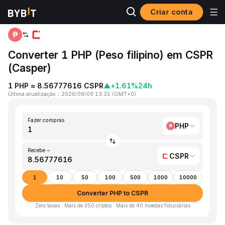
Criar conta
Página inicial
PHP to CSPR
Converter 1 PHP (Peso filipino) em CSPR
(Casper)
1 PHP ≈ 8.56777616 CSPR
▲
+1.61%
24h
Última atualização
：
2026/08/09 13:31
(
GMT+0
)
Fazer compras
PHP
Recebe ~
CSPR
1
10
50
100
500
1000
10000
Converter PHP to CSPR
Zero taxas · Mais de 350 criptos · Mais de 40 moedas fiduciárias