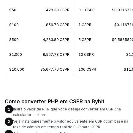
$50
428.39 CSPR
0.1 CSPR
$0.011671
$100
856.78 CSPR
1 CSPR
$0.11671
$500
4,283.89 CSPR
5 CSPR
$0.583582
$1,000
8,567.78 CSPR
10 CSPR
$1.
$10,000
85,677.76 CSPR
100 CSPR
$11.
Como converter PHP em CSPR na Bybit
Insira o valor de PHP que você deseja converter em CSPR na
1
calculadora acima.
Veja instantaneamente o valor equivalente em CSPR com base na
2
taxa de câmbio em tempo real de PHP para CSPR.