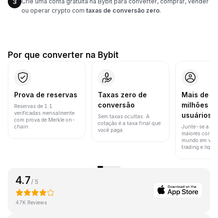
Crie uma conta gratuita na Bybit para converter, comprar, vender
3
ou operar crypto com
taxas de conversão zero
.
Por que converter na Bybit
Prova de reservas
Taxas zero de
Mais de 8
conversão
milhões d
Reservas de 1:1
verificadas mensalmente
usuários
Sem taxas ocultas. A
com prova de Merkle on-
cotação é a taxa final que
chain.
Junte-se a um
você paga.
maiores corret
mundo em vol
trading e liquid
4.7
/ 5
47K Reviews