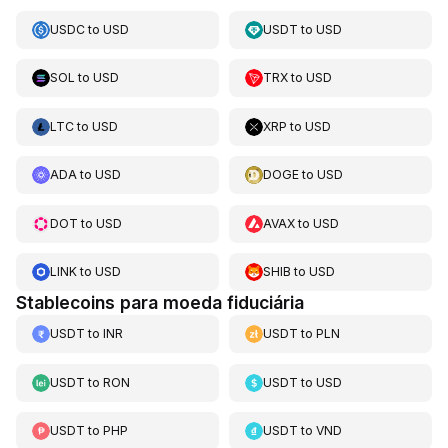
USDC
to
USD
USDT
to
USD
SOL
to
USD
TRX
to
USD
LTC
to
USD
XRP
to
USD
ADA
to
USD
DOGE
to
USD
DOT
to
USD
AVAX
to
USD
LINK
to
USD
SHIB
to
USD
Stablecoins para moeda fiduciária
USDT
to
INR
USDT
to
PLN
USDT
to
RON
USDT
to
USD
USDT
to
PHP
USDT
to
VND