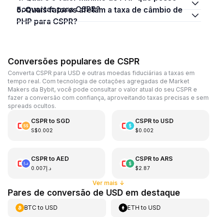
converter para CSPR?
5. Quais fatores afetam a taxa de câmbio de
PHP para CSPR?
Conversões populares de CSPR
Converta CSPR para USD e outras moedas fiduciárias a taxas em
tempo real. Com tecnologia de cotações agregadas de Market
Makers da Bybit, você pode consultar o valor atual do seu CSPR e
fazer a conversão com confiança, aproveitando taxas precisas e sem
spreads ocultos.
CSPR
to
SGD
CSPR
to
USD
S$0.002
$0.002
CSPR
to
AED
CSPR
to
ARS
د.إ0.007
$2.87
Ver mais
↓
Pares de conversão de USD em destaque
BTC
to
USD
ETH
to
USD