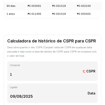
90 dias
₱0.003091
₱0.001518
₱0.002169
-
1 anos
₱0.011495
₱0.001518
₱0.005005
-
Calculadora de histórico de CSPR para CSPR
Descubra quanto o seu CSPR (Casper) valia em CSPR em qualquer data
passada e veja como a taxa de câmbio de CSPR para CSPR se compara com
o valor de hoje.
Comprar
CSPR
Ligado
Data