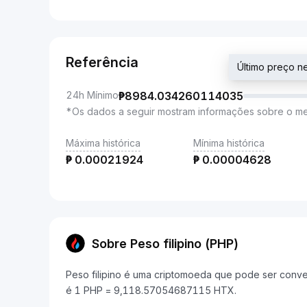
Referência
Último preço 
24h Mínimo
₱
8984.034260114035
*Os dados a seguir mostram informações sobre o m
Máxima histórica
Mínima histórica
₱
0.00021924
₱
0.00004628
Sobre Peso filipino (PHP)
Peso filipino é uma criptomoeda que pode ser conve
é 1 PHP = 9,118.57054687115 HTX.