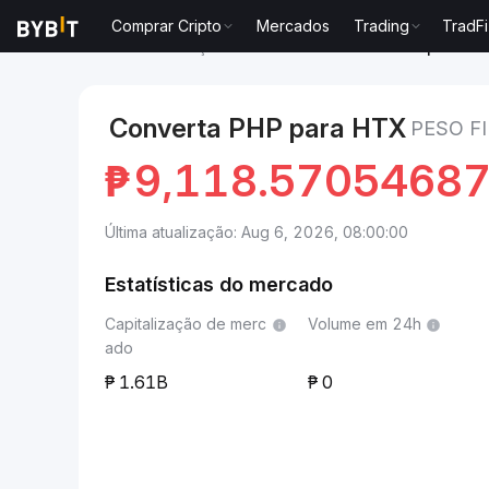
Comprar Cripto
Mercados
Trading
TradFi
Mercados
Preço de HTX DAO HTX
Peso filipino to
Converta PHP para HTX
PESO FI
₱
9,118.5705468
Última atualização: Aug 6, 2026, 08:00:00
Estatísticas do mercado
Capitalização de merc
Volume em 24h
ado
1.61B
0