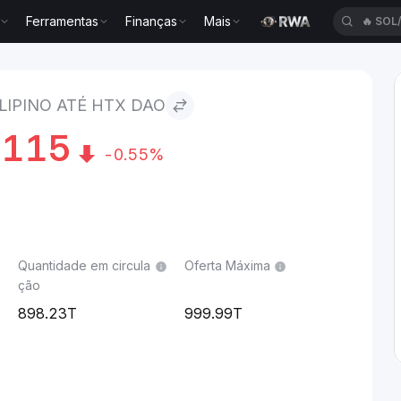
Ferramentas
Finanças
Mais
🔥
SOL
 HTX DAO
LIPINO ATÉ HTX DAO
7115
-0.55%
Quantidade em circula
Oferta Máxima
ção
898.23T
999.99T