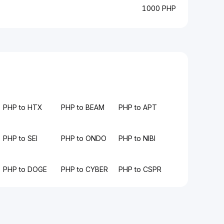
1000 PHP
PHP to HTX
PHP to BEAM
PHP to APT
PHP to SEI
PHP to ONDO
PHP to NIBI
PHP to DOGE
PHP to CYBER
PHP to CSPR