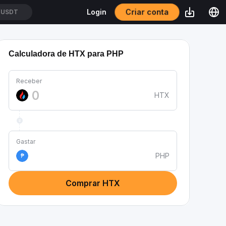
Criar conta
Login
/USDT
Calculadora de HTX para PHP
Receber
HTX
Gastar
PHP
₱
Comprar HTX