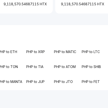
9,118,570.54687115 HTX
9,118,570.54687115 HTX
PHP to ETH
PHP to XRP
PHP to MATIC
PHP to LTC
PHP to TON
PHP to TIA
PHP to ATOM
PHP to SHIB
PHP to MANTA
PHP to JUP
PHP to JTO
PHP to FET