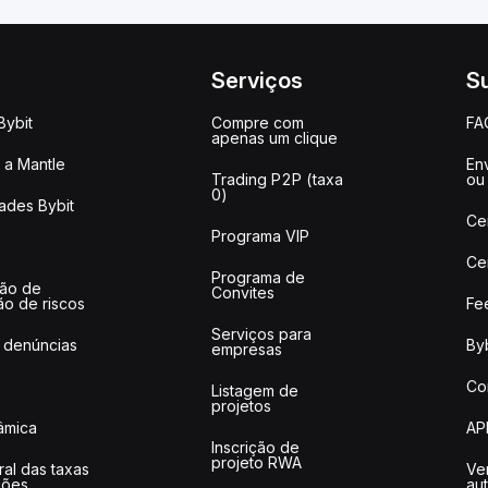
Serviços
S
Bybit
Compre com
FA
apenas um clique
a Mantle
Env
Trading P2P (taxa
ou
0)
ades Bybit
Ce
Programa VIP
Ce
Programa de
ção de
Convites
ão de riscos
Fe
Serviços para
 denúncias
Byb
empresas
Co
Listagem de
projetos
lâmica
AP
Inscrição de
projeto RWA
ral das taxas
Ve
ções
au