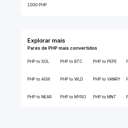
1000 PHP
Explorar mais
Pares de PHP mais convertidos
PHP to SOL
PHP to BTC
PHP to PEPE
PHP to AGIX
PHP to WLD
PHP to VANRY
PHP to NEAR
PHP to MYRO
PHP to MNT