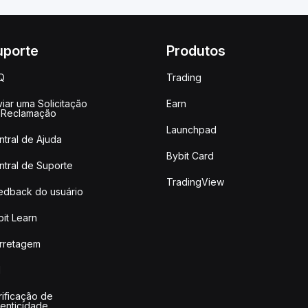
uporte
Produtos
Q
Trading
iar uma Solicitação
Earn
 Reclamação
Launchpad
ntral de Ajuda
Bybit Card
ntral de Suporte
TradingView
edback do usuário
it Learn
rretagem
I
rificação de
tenticidade