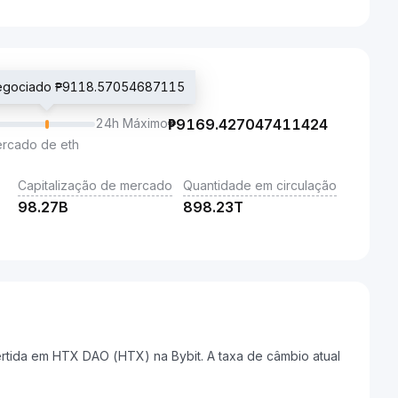
negociado ₱9118.57054687115
24h Máximo
₱
9169.427047411424
ercado de eth
Capitalização de mercado
Quantidade em circulação
98.27B
898.23T
rtida em HTX DAO (HTX) na Bybit. A taxa de câmbio atual