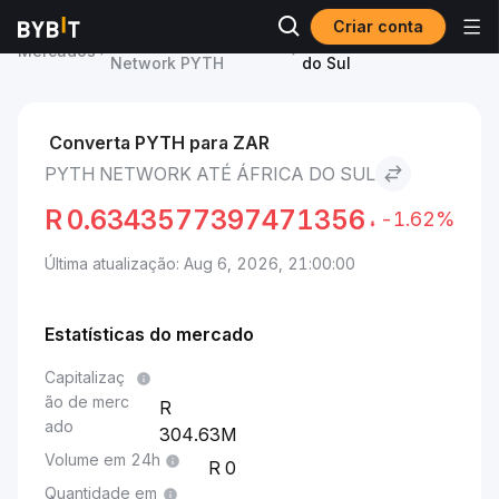
Criar conta
Preço de Pyth
Pyth Network to África
Mercados
Network PYTH
do Sul
Converta PYTH para ZAR
PYTH NETWORK ATÉ ÁFRICA DO SUL
R
0.6343577397471356
-1.62%
Última atualização: Aug 6, 2026, 21:00:00
Estatísticas do mercado
Capitalizaç
ão de merc
ado
304.63M
Volume em 24h
0
Quantidade em