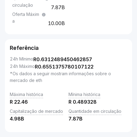
circulação
7.87B
Oferta Máxim
a
10.00B
Referência
24h Mínimo
R
0.6312489450462857
24h Máximo
R
0.6551375780107122
*Os dados a seguir mostram informações sobre o
mercado de eth
Máxima histórica
Mínima histórica
R
22.46
R
0.489328
Capitalização de mercado
Quantidade em circulação
4.98B
7.87B