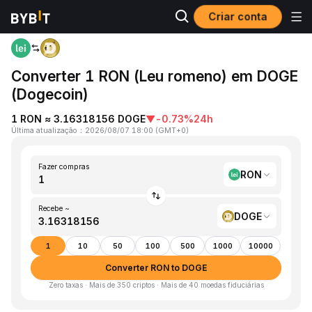
Criar conta
Página inicial
RON to DOGE
Converter 1 RON (Leu romeno) em DOGE
(Dogecoin)
1 RON ≈ 3.16318156 DOGE
▼
-0.73%
24h
Última atualização
：
2026/08/07 18:00
(
GMT+0
)
Fazer compras
RON
Recebe ~
DOGE
1
10
50
100
500
1000
10000
Converter RON to DOGE
Zero taxas · Mais de 350 criptos · Mais de 40 moedas fiduciárias