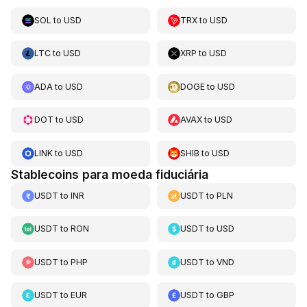
SOL
to
USD
TRX
to
USD
LTC
to
USD
XRP
to
USD
ADA
to
USD
DOGE
to
USD
DOT
to
USD
AVAX
to
USD
LINK
to
USD
SHIB
to
USD
Stablecoins para moeda fiduciária
USDT
to
INR
USDT
to
PLN
USDT
to
RON
USDT
to
USD
USDT
to
PHP
USDT
to
VND
USDT
to
EUR
USDT
to
GBP