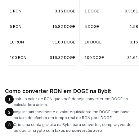
1 RON
3.16 DOGE
1 DOGE
0.3161
5 RON
15.82 DOGE
5 DOGE
1.58
10 RON
31.63 DOGE
10 DOGE
3.16
100 RON
316.32 DOGE
100 DOGE
31.61
Como converter RON em DOGE na Bybit
Insira o valor de RON que você deseja converter em DOGE na
1
calculadora acima.
Veja instantaneamente o valor equivalente em DOGE com base
2
na taxa de câmbio em tempo real de RON para DOGE.
Crie uma conta gratuita na Bybit para converter, comprar, vender
3
ou operar crypto com
taxas de conversão zero
.