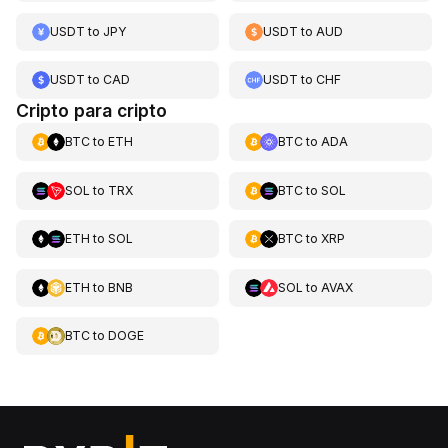
USDT
to
JPY
USDT
to
AUD
USDT
to
CAD
USDT
to
CHF
Cripto para cripto
BTC
to
ETH
BTC
to
ADA
SOL
to
TRX
BTC
to
SOL
ETH
to
SOL
BTC
to
XRP
ETH
to
BNB
SOL
to
AVAX
BTC
to
DOGE