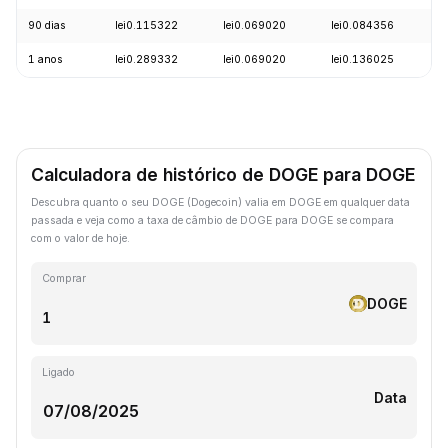
90 dias
lei0.115322
lei0.069020
lei0.084356
-
1 anos
lei0.289332
lei0.069020
lei0.136025
-
Calculadora de histórico de DOGE para DOGE
Descubra quanto o seu DOGE (Dogecoin) valia em DOGE em qualquer data
passada e veja como a taxa de câmbio de DOGE para DOGE se compara
com o valor de hoje.
Comprar
DOGE
Ligado
Data