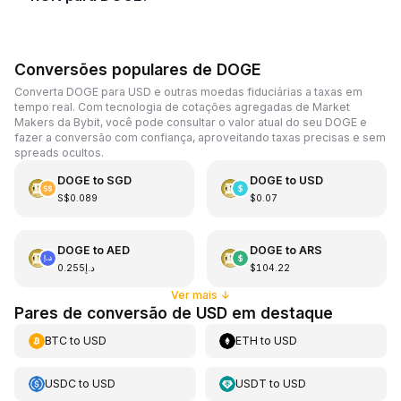
Conversões populares de DOGE
Converta DOGE para USD e outras moedas fiduciárias a taxas em
tempo real. Com tecnologia de cotações agregadas de Market
Makers da Bybit, você pode consultar o valor atual do seu DOGE e
fazer a conversão com confiança, aproveitando taxas precisas e sem
spreads ocultos.
DOGE
to
SGD
DOGE
to
USD
S$0.089
$0.07
DOGE
to
AED
DOGE
to
ARS
د.إ0.255
$104.22
Ver mais
↓
Pares de conversão de USD em destaque
BTC
to
USD
ETH
to
USD
USDC
to
USD
USDT
to
USD