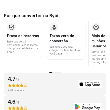
Por que converter na Bybit
Prova de reservas
Taxas zero de
Mais de 8
conversão
milhões d
Reservas de 1:1
verificadas mensalmente
usuários
Sem taxas ocultas. A
com prova de Merkle on-
cotação é a taxa final que
chain.
Junte-se a um
você paga.
maiores corret
mundo em vol
trading e liquid
4.7
/ 5
47K Reviews
4.6
/ 5