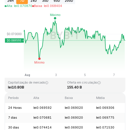
24H
7D
14D
30D
60D
200D
Alta
:
lei
0.070870
Baixa
:
lei
0.068404
Última atualização: 2026-08-07, 18:00 GMT+0
Máxima histórica
Mínima histórica
lei0.731578
lei0.000087
Capitalização de mercado
Oferta em circulação
lei10.80B
155.40 B
Período
Alta
Baixa
Média
V
24 Horas
lei0.069592
lei0.069020
lei0.069306
+
7 dias
lei0.070681
lei0.069020
lei0.069775
-
30 dias
lei0.074414
lei0.069020
lei0.071530
-