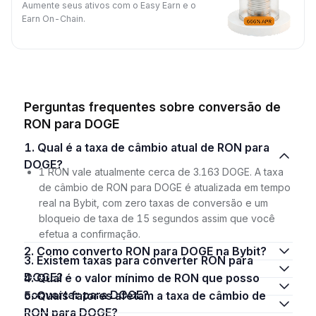
Aumente seus ativos com o Easy Earn e o
Earn On-Chain.
Perguntas frequentes sobre conversão de
RON para DOGE
1. Qual é a taxa de câmbio atual de RON para
DOGE?
1 RON vale atualmente cerca de 3.163 DOGE. A taxa
de câmbio de RON para DOGE é atualizada em tempo
real na Bybit, com zero taxas de conversão e um
bloqueio de taxa de 15 segundos assim que você
efetua a confirmação.
2. Como converto RON para DOGE na Bybit?
3. Existem taxas para converter RON para
DOGE?
4. Qual é o valor mínimo de RON que posso
converter para DOGE?
5. Quais fatores afetam a taxa de câmbio de
RON para DOGE?