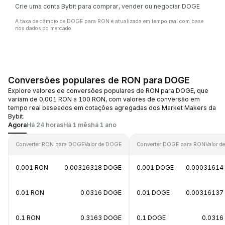
Crie uma conta Bybit para comprar, vender ou negociar DOGE
A taxa de câmbio de DOGE para RON é atualizada em tempo real com base
nos dados do mercado.
Conversões populares de RON para DOGE
Explore valores de conversões populares de RON para DOGE, que
variam de 0,001 RON a 100 RON, com valores de conversão em
tempo real baseados em cotações agregadas dos Market Makers da
Bybit.
Agora
Há 24 horas
Há 1 mês
há 1 ano
Converter RON para DOGE
Valor de DOGE
Converter DOGE para RON
Valor d
0.001 RON
0.00316318 DOGE
0.001 DOGE
0.00031614
0.01 RON
0.0316 DOGE
0.01 DOGE
0.00316137
0.1 RON
0.3163 DOGE
0.1 DOGE
0.0316