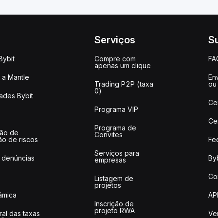
Serviços
S
Bybit
Compre com
FA
apenas um clique
a Mantle
Env
Trading P2P (taxa
ou
0)
ades Bybit
Ce
Programa VIP
Ce
Programa de
ção de
Convites
ão de riscos
Fe
Serviços para
 denúncias
Byb
empresas
Co
Listagem de
projetos
lâmica
AP
Inscrição de
projeto RWA
ral das taxas
Ve