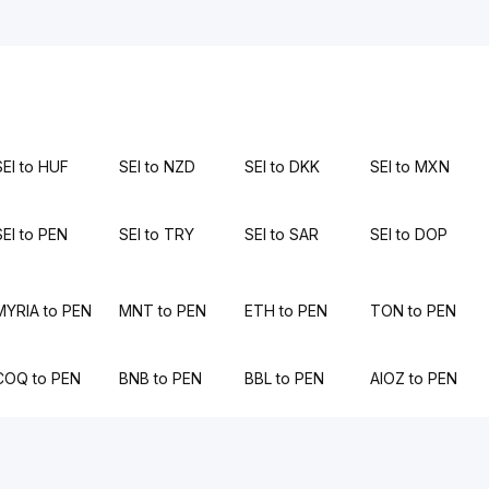
SEI to HUF
SEI to NZD
SEI to DKK
SEI to MXN
SEI to PEN
SEI to TRY
SEI to SAR
SEI to DOP
MYRIA to PEN
MNT to PEN
ETH to PEN
TON to PEN
COQ to PEN
BNB to PEN
BBL to PEN
AIOZ to PEN