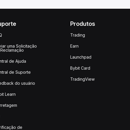
uporte
Produtos
Q
Trading
iar uma Solicitação
Earn
 Reclamação
Launchpad
ntral de Ajuda
Bybit Card
ntral de Suporte
TradingView
edback do usuário
it Learn
rretagem
I
rificação de