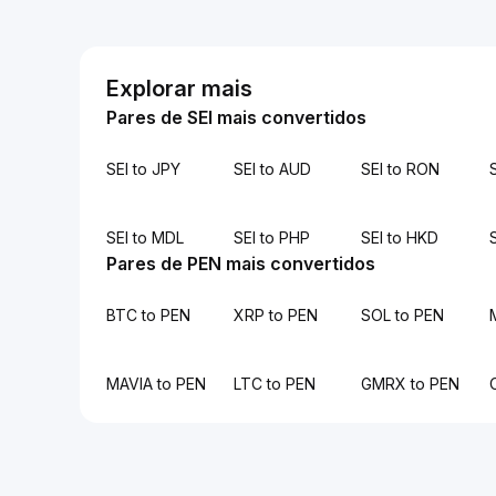
Explorar mais
Pares de SEI mais convertidos
SEI to JPY
SEI to AUD
SEI to RON
SEI to MDL
SEI to PHP
SEI to HKD
Pares de PEN mais convertidos
BTC to PEN
XRP to PEN
SOL to PEN
MAVIA to PEN
LTC to PEN
GMRX to PEN