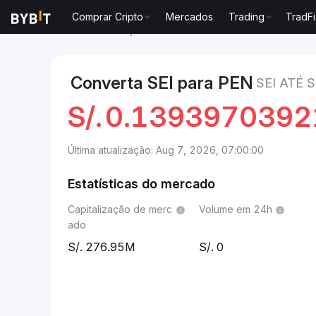
Comprar Cripto
Mercados
Trading
TradFi
Mercados
Preço de Sei SEI
Sei to Sol
Converta SEI para PEN
SEI ATÉ 
S/.
0.1393970392
Última atualização: Aug 7, 2026, 07:00:00
Estatísticas do mercado
Capitalização de merc
Volume em 24h
ado
276.95M
0