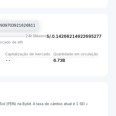
.13939703921626811
24h Máximo
S/.
0.14268214922695277
ercado de eth
Capitalização de mercado
Quantidade em circulação
--
6.73B
l (PEN) na Bybit. A taxa de câmbio atual é 1 SEI =