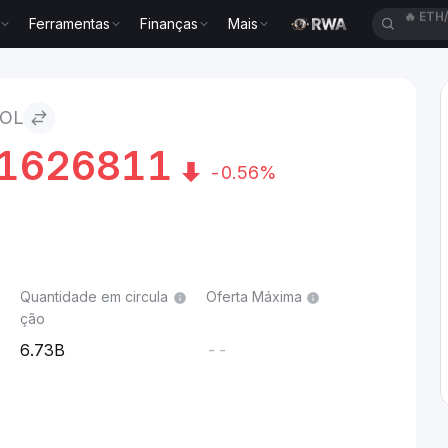
Ferramentas
Finanças
Mais
🔥
ACE
SOL
1626811
-0.56%
Quantidade em circula
Oferta Máxima
ção
6.73B
--