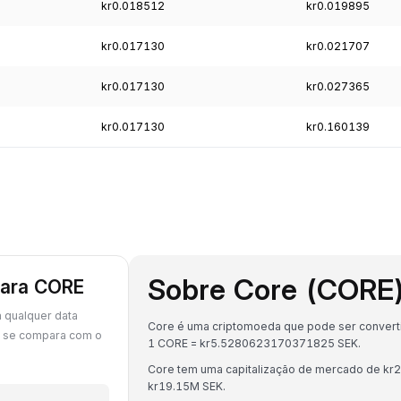
kr0.018512
kr0.019895
kr0.017130
kr0.021707
kr0.017130
kr0.027365
kr0.017130
kr0.160139
Sobre Core (CORE
para CORE
 qualquer data
Core é uma criptomoeda que pode ser convertid
E se compara com o
1 CORE = kr5.5280623170371825 SEK.
Core tem uma capitalização de mercado de kr
kr19.15M SEK.