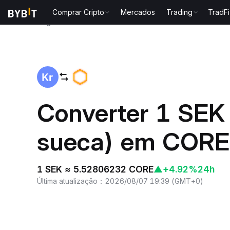
Comprar Cripto
Mercados
Trading
TradFi
Página inicial
SEK to CORE
Converter 1 SEK
sueca) em CORE
1 SEK ≈ 5.52806232 CORE
▲
+4.92%
24h
Última atualização
：
2026/08/07 19:39
(
GMT+0
)