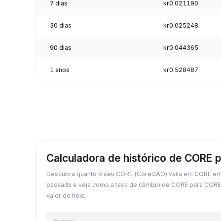
7 dias
kr0.021190
30 dias
kr0.025248
90 dias
kr0.044365
1 anos
kr0.528487
Calculadora de histórico de CORE 
Descubra quanto o seu CORE (CoreDAO) valia em CORE em
passada e veja como a taxa de câmbio de CORE para COR
valor de hoje.