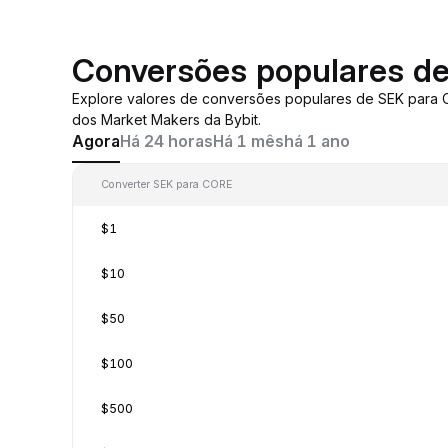
Conversões populares d
Explore valores de conversões populares de SEK para
dos Market Makers da Bybit.
Agora
Há 24 horas
Há 1 mês
há 1 ano
Converter SEK para CORE
$1
$10
$50
$100
$500