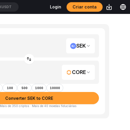
Criar conta
Login
XUSDT
SEK
CORE
100
500
1000
10000
Converter SEK to CORE
 Mais de 350 criptos · Mais de 40 moedas fiduciárias