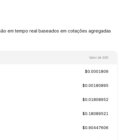
rsão em tempo real baseados em cotações agregadas
Valor de SEK
$0.0001809
$0.00180895
$0.01808952
$0.18089521
$0.90447606