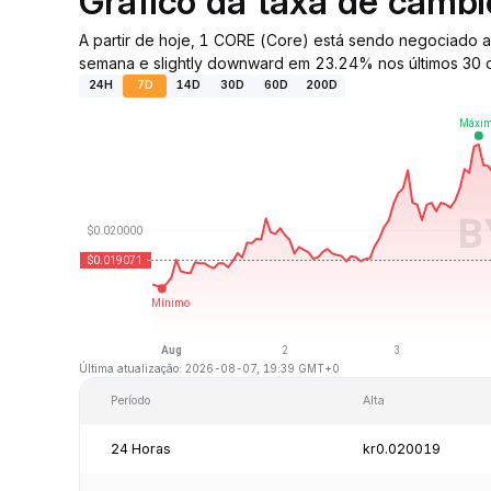
Gráfico da taxa de câmb
A partir de hoje, 1 CORE (Core) está sendo negociado
semana e slightly downward em 23.24% nos últimos 30 d
24H
7D
14D
30D
60D
200D
Última atualização: 2026-08-07, 19:39 GMT+0
Período
Alta
24 Horas
kr0.020019