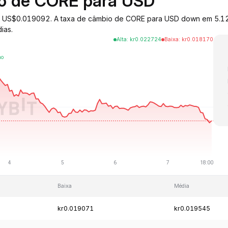
io de CORE para USD
 a US$0.019092. A taxa de câmbio de CORE para USD down em 5.12%
ias.
Alta
:
kr
0.022724
Baixa
:
kr
0.018170
Baixa
Média
kr0.019071
kr0.019545