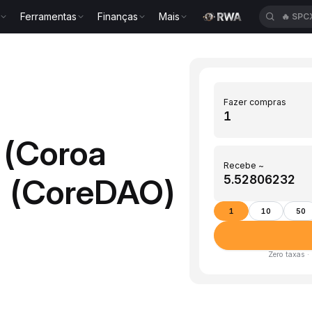
Ferramentas
Finanças
Mais
🔥
SPC
Fazer compras
 (Coroa
Recebe ~
 (CoreDAO)
1
10
50
Zero taxas ·