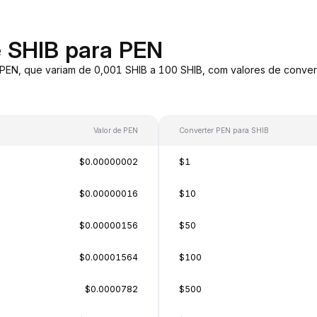
e SHIB para PEN
 PEN, que variam de 0,001 SHIB a 100 SHIB, com valores de conv
Valor de PEN
Converter PEN para SHIB
$0.00000002
$1
$0.00000016
$10
$0.00000156
$50
$0.00001564
$100
$0.0000782
$500