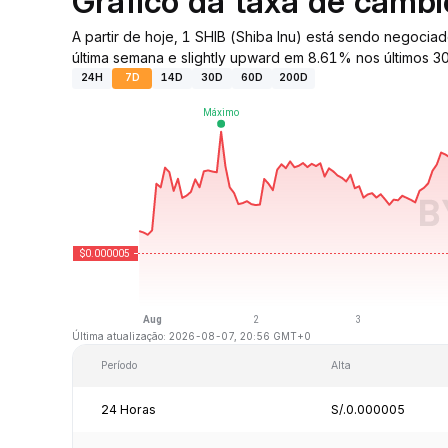
Gráfico da taxa de câmb
A partir de hoje, 1 SHIB (Shiba Inu) está sendo nego
última semana e slightly upward em 8.61% nos últimos 30
24H
7D
14D
30D
60D
200D
Última atualização: 2026-08-07, 20:56 GMT+0
Período
Alta
24 Horas
S/.0.000005