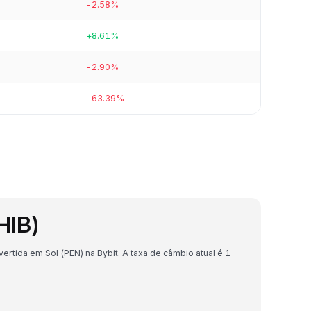
-2.58%
+8.61%
-2.90%
-63.39%
HIB)
rtida em Sol (PEN) na Bybit. A taxa de câmbio atual é 1