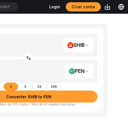
Criar conta
Login
/USDT
SHIB
PEN
1
5
10
100
Converter SHIB to PEN
 Mais de 350 criptos · Mais de 40 moedas fiduciárias