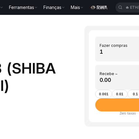
Ferramentas
Finanças
Mais
🔥
ETH
Fazer compras
B (SHIBA
Recebe ~
l)
0.001
0.01
0.1
Zero taxas ·