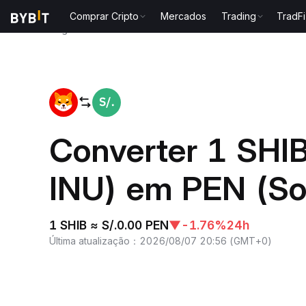
Comprar Cripto
Mercados
Trading
TradFi
Página inicial
SHIB to PEN
Converter 1 SHI
INU) em PEN (So
1 SHIB ≈ S/.0.00 PEN
▼
-1.76%
24h
Última atualização
：
2026/08/07 20:56
(
GMT+0
)