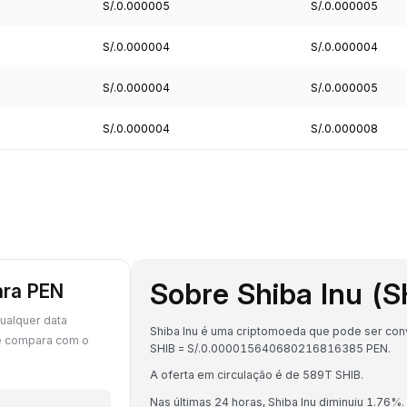
S/.0.000005
S/.0.000005
S/.0.000004
S/.0.000004
S/.0.000004
S/.0.000005
S/.0.000004
S/.0.000008
Sobre Shiba Inu (S
ara PEN
ualquer data
Shiba Inu é uma criptomoeda que pode ser conve
se compara com o
SHIB = S/.0.000015640680216816385 PEN.
A oferta em circulação é de 589T SHIB.
Nas últimas 24 horas, Shiba Inu diminuiu 1.76%.