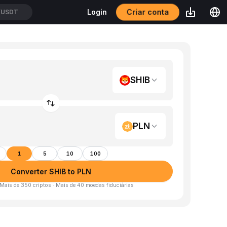
/USDT
Criar conta
Login
USDT
SHIB
PLN
1
5
10
100
Converter SHIB to PLN
 Mais de 350 criptos · Mais de 40 moedas fiduciárias