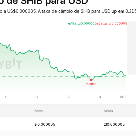
io de SHIB para USD
iado a US$0.000005. A taxa de câmbio de SHIB para USD up em 0.31
Alta
:
zł
0.000005
Baixa
:
zł
0.000005
Baixa
Média
zł0.000005
zł0.000005