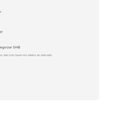
%.
er
negociar SHIB
po real com base nos dados do mercado.