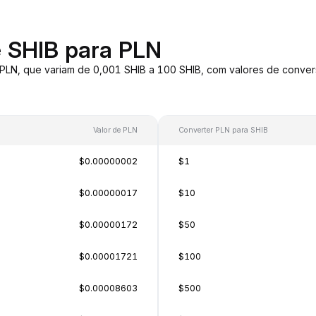
e SHIB para PLN
 PLN, que variam de 0,001 SHIB a 100 SHIB, com valores de conv
Valor de PLN
Converter PLN para SHIB
$0.00000002
$1
$0.00000017
$10
$0.00000172
$50
$0.00001721
$100
$0.00008603
$500