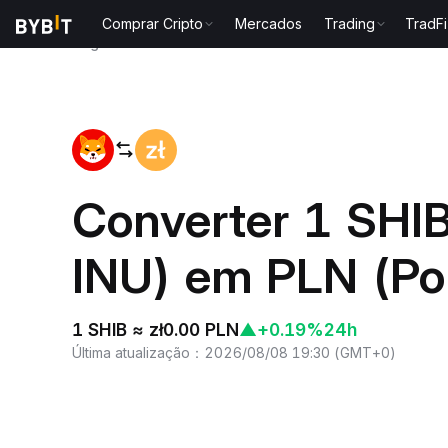
Comprar Cripto
Mercados
Trading
TradFi
Página inicial
SHIB to PLN
Converter 1 SHI
INU) em PLN (Pol
1 SHIB ≈ zł0.00 PLN
▲
+0.19%
24h
Última atualização
：
2026/08/08 19:30
(
GMT+0
)