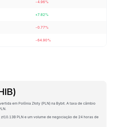
-4.96%
+7.82%
-0.77%
-64.90%
HIB)
rtida em Polônia Złoty (PLN) na Bybit. A taxa de câmbio
PLN.
e zł10.13B PLN e um volume de negociação de 24 horas de