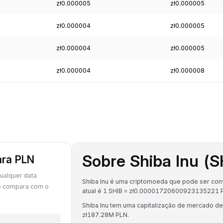
zł0.000005
zł0.000005
zł0.000004
zł0.000005
zł0.000004
zł0.000005
zł0.000004
zł0.000008
Sobre Shiba Inu (S
ara PLN
ualquer data
Shiba Inu é uma criptomoeda que pode ser conve
se compara com o
atual é 1 SHIB = zł0.00001720600923135221 
Shiba Inu tem uma capitalização de mercado d
zł187.28M PLN.