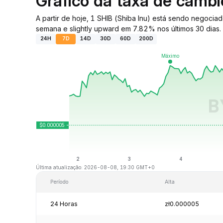
Gráfico da taxa de câmb
A partir de hoje, 1 SHIB (Shiba Inu) está sendo negoc
semana e slightly upward em 7.82% nos últimos 30 dias.
24H
7D
14D
30D
60D
200D
Última atualização: 2026-08-08, 19:30 GMT+0
Período
Alta
24 Horas
zł0.000005