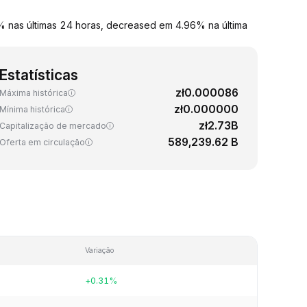
% nas últimas 24 horas, decreased em 4.96% na última
Estatísticas
zł0.000086
Máxima histórica
zł0.000000
Mínima histórica
zł2.73B
Capitalização de mercado
589,239.62 B
Oferta em circulação
Variação
+0.31%