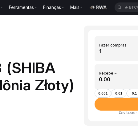
🔥
BTC
Ferramentas
Finanças
Mais
🔥
TUT
Fazer compras
B (SHIBA
Recebe ~
ônia Złoty)
0.001
0.01
0.1
Zero taxas ·