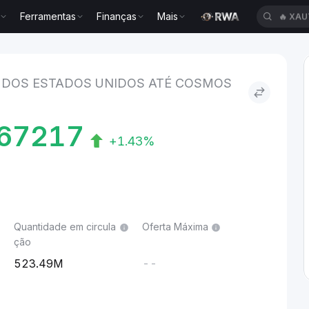
Ferramentas
Finanças
Mais
🔥
XAU
 Estados Unidos to Cosmos Hub
 DOS ESTADOS UNIDOS ATÉ COSMOS
67217
+1.43%
Quantidade em circula
Oferta Máxima
ção
523.49M
--