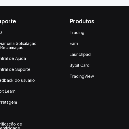
uporte
Produtos
Q
Trading
iar uma Solicitação
Earn
 Reclamação
Launchpad
ntral de Ajuda
Bybit Card
ntral de Suporte
TradingView
edback do usuário
it Learn
rretagem
I
rificação de
tenticidade