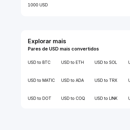
1000 USD
Explorar mais
Pares de USD mais convertidos
USD to BTC
USD to ETH
USD to SOL
USD to MATIC
USD to ADA
USD to TRX
USD to DOT
USD to COQ
USD to LINK