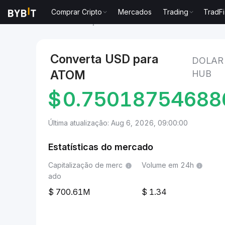
Comprar Cripto
Mercados
Trading
TradFi
Mercados
Preço de Cosmos Hub ATOM
Dolar dos
Converta USD para
DOLAR
ATOM
HUB
$
0.75018754688
Última atualização: Aug 6, 2026, 09:00:00
Estatísticas do mercado
Capitalização de merc
Volume em 24h
ado
700.61M
1.34