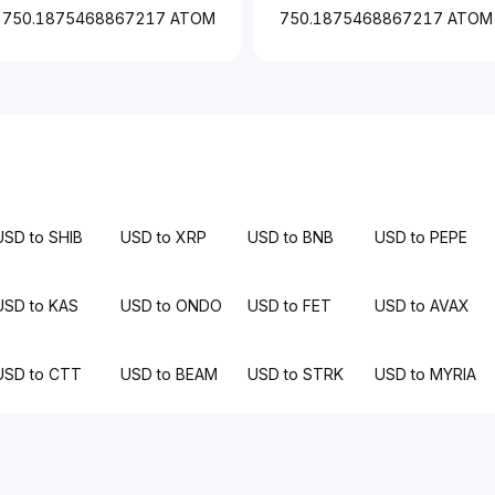
750.1875468867217 ATOM
750.1875468867217 ATOM
USD to SHIB
USD to XRP
USD to BNB
USD to PEPE
USD to KAS
USD to ONDO
USD to FET
USD to AVAX
USD to CTT
USD to BEAM
USD to STRK
USD to MYRIA