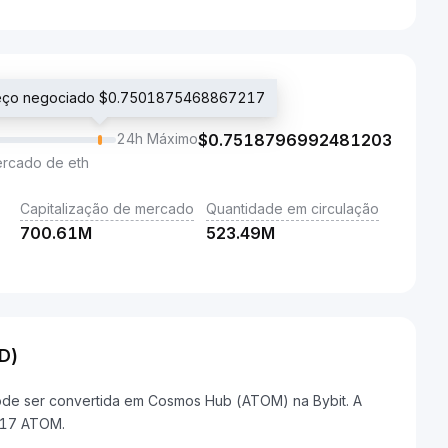
reço negociado $0.7501875468867217
24h Máximo
$
0.7518796992481203
ercado de eth
Capitalização de mercado
Quantidade em circulação
700.61M
523.49M
D)
ode ser convertida em Cosmos Hub (ATOM) na Bybit. A
217 ATOM.