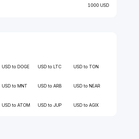
1000 USD
USD to DOGE
USD to LTC
USD to TON
USD to MNT
USD to ARB
USD to NEAR
USD to ATOM
USD to JUP
USD to AGIX