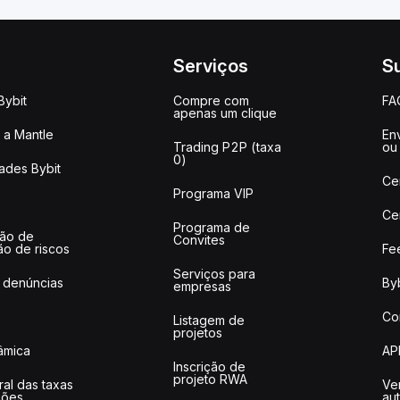
Serviços
S
Bybit
Compre com
FA
apenas um clique
a Mantle
Env
Trading P2P (taxa
ou
0)
ades Bybit
Ce
Programa VIP
Ce
Programa de
ção de
Convites
ão de riscos
Fe
Serviços para
 denúncias
Byb
empresas
Co
Listagem de
projetos
lâmica
AP
Inscrição de
projeto RWA
ral das taxas
Ve
ções
au